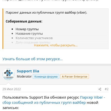
Парсинг данных из публичных групп вайбер (viber).
Собираемые данные:
Номер группы
Название группы
Количество участников
Дату создания группы
Нажмите, чтобы раскрыть...
Данные сообщений:
Имя автора сообщения
Текст(если в сообщении есть картинка, то в этом поле
Узнать больше об этом ресурсе...
будет ссылка на изображение)
Номер сообщения
Дата сообщения
Support Ilia
Moderator
Команда форума
A-Parser Enterprise
Возможности:
Сбор сообщений из групп вайбер
29 Июл 2022
#2
Возможность указать количество страниц
Пользователь Support Ilia обновил ресурс
Парсер Viber -
результатов(опция
Pages count
).
сбор сообщений из публичных групп вайбер
новой
...
записью: