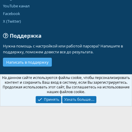
YouTube канал
Facebook
X (Twitter)
Поддержка
Нужна помощь с настройкой или работой парсера? Напишите в
поддержку, поможем довести все до результата.
Написать в поддержку
Russian (RU)
На данном сайте используются файлы cookie, чтобы персонализировать
контент и сохранить Ваш вход в систему, если Вы зарегистрируетесь.
Обратная связь
Условия и правила
Продолжая использовать этот сайт, Вы соглашаетесь на использование
Политика конфиденциальности
Помощь
Главная
R
наших файлов cookie.
S
S
Принять
Узнать больше.…
®
Community platform by XenForo
© 2010-2026 XenForo Ltd.