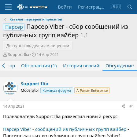
Войти
Регистрация
🇷🇺
Каталог парсеров и пресетов
Парсер Viber - сбор сообщений из
Парсер
публичных групп вайбер
1.1
Доступно владельцам лицензии
А
Д
Support Ilia
14 Апр 2021
в
а
Обзор
т
Обновления (1)
т
История версий
Обсуждение
о
а
р
н
т
а
Support Ilia
е
ч
Moderator
Команда форума
A-Parser Enterprise
м
а
ы
л
а
14 Апр 2021
#1
Пользователь Support Ilia разместил новый ресурс:
Парсер Viber - сообщений из публичных групп вайбер
-
Парсинг данных из публичных групп вайбер (viber).