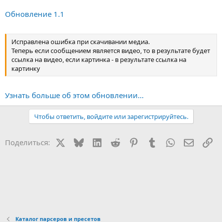
Обновление 1.1
Исправлена ошибка при скачивании медиа.
Теперь если сообщением является видео, то в результате будет
ссылка на видео, если картинка - в результате ссылка на
картинку
Узнать больше об этом обновлении...
Чтобы ответить, войдите или зарегистрируйтесь.
X
Bluesky
LinkedIn
Reddit
Pinterest
Tumblr
WhatsApp
Электр
Сс
Поделиться:
Каталог парсеров и пресетов