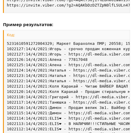
https://invite.viber.com/?g2=AQAKbDzDZTZpN0lfLSULn47K
Пример результатов:
Код:
5231610591272004329; Маркет Барахолка ПМР; 20558; 1539370939711
1022127:14/4/2021:Игорь - срочно продам коженная куртка с подкладкой из натуральной цыгейке размер 52-54 1200₽ 77805210
1022127:14/4/2021:Игорь - https://dl-media.viber.com/5/share/2/long/vibes/roll/image/400/520b/9e2330a9c4943a848088839e97dd2654383591bf1689ba7665b057bfd2a2520b.jpg
1022126:14/4/2021:Алена - 77817048
1022125:14/4/2021:Алена - https://dl-media.viber.com/10/share/2/long/vibes/roll/image/400/dbc0/b5762301ca561dd0e35801d38c9d397e5e82fb3ba5f45429851ca4b80c08dbc0.jpg
1022124:14/4/2021:Наталья - https://dl-media.viber.com/10/share/2/long/vibes/roll/image/400/dfd3/9f7793f3e24f0b694ad87669aa79afb503ffc7a08a1ddb03ce99470890dddfd3.jpg
1022123:14/4/2021:Наталья - https://dl-media.viber.com/10/share/2/long/vibes/roll/image/400/d08d/dfe8aa5cb5a21ff54f284aad4293fe8116d198d2750ed971d168bda56ef0d08d.jpg
1022122:14/4/2021:Наталья - https://dl-media.viber.com/10/share/2/long/vibes/roll/image/400/0d0e/eb957a680bc6e4ebc9985bfd3e45a48c4c62f15853295205911dee76358e0d0e.jpg
1022121:14/4/2021:Коля Каракай - Читаю ВАЙБЕР ВАЦАП
1022120:14/4/2021:Коля Каракай - Продам стиральную машинку по  запчастям
1022118:14/4/2021:Григорий - https://dl-media.viber.com/5/share/2/long/vibes/roll/image/400/bec1/a032e4255c16e1263ff794c96b35cc4c58f616484eef8488cbee37733df3bec1.jpg
1022117:14/4/2021:Танюшка - https://dl-media.viber.com/5/share/2/long/vibes/roll/image/400/d911/e48f82fcd3174d5cb98ba8c2599897a754da400d23514006fbdefb388b5ed911.jpg
1022116:14/4/2021:Димон - Продам велик 3в1. Вайбер 077886070
1022115:14/4/2021:Димон - https://dl-media.viber.com/5/share/2/long/vibes/roll/image/400/fa0f/8e736d1073c2a2db8ab41d7a6d174d3cc32d5e2829d465e9f037d4475757fa0f.jpg
1022114:14/4/2021:ELIS❤ - https://dl-media.viber.com/5/share/2/long/vibes/roll/image/400/1f4f/881e9e302b74f04d9cad87c667f5a16a125f6012e653920212e1ffe412d71f4f.jpg
1022113:14/4/2021:ELIS❤ - В НАЛИЧИИ!!!СТИЛЬНЫЕ ЧАСИКИ,ДЛЯ СТИЛЬНЫХ МОДНИЦ!!!!ОТПРАВЛЯЕМ ПО ПОЧТЕ, ПО ВСЕЙ МОЛДОВЕ, ОПЛАТА ПРИ ПОЛУЧЕНИИ!!!ПО ВСЕМ ВОПРОСАМ, ПИШИТЕ ПОЖАЛУЙСТА МНЕ В ЛИЧНЫХ СООБЩЕНИЯХ!!!
1022112:14/4/2021:ELIS❤ - https://dl-media.viber.com/5/share/2/long/vibes/roll/image/400/96da/5fdc5feb9d17d6f252ca45d1aeed8e9487a4e7e84a240dbd622ab2a4e3fa96da.jpg
1022111:14/4/2021:ELIS❤ - https://dl-media.viber.com/5/share/2/long/vibes/roll/image/400/285c/7c728be3bea37af160e9747d0e7d05236ac92ffc4a9ce7147439f72e2246285c.jpg
1022109:14/4/2021:Д - 077895234
1022108:14/4/2021:Д - https://dl-media.viber.com/5/share/2/long/vibes/roll/image/400/403c/a0b0734585524751d3e7019584cf2207c7142a74d0693055f1c682805196403c.jpg
1022107:14/4/2021:Д - https://dl-media.viber.com/10/share/2/long/vibes/roll/image/400/f36d/bdc24e6e32b85277fb498b9a7fcd231e761f5c2c25e22756e19c8f8f60b1f36d.jpg
1022106:14/4/2021:Д - https://dl-media.viber.com/10/share/2/long/vibes/roll/image/400/c631/425dc4b2cc8639094f5c6413474122b5c5e4377227edc025df7142e667b4c631.jpg
1022105:14/4/2021:Надюша - https://dl-media.viber.com/10/share/2/long/vibes/roll/image/400/7b02/fe4aca91caa60818c58e7c81c27913c399bf2293922597e71668ae97d0d17b02.jpg
1022104:14/4/2021:Дима Осмулькевич - Продам колонку SVEN PS-460  Цена: ДОГОВАРНАЯ  СРОЧНО!
Состояние отличное.
Телефон: 077539684
Город: Тирасполь
1022102:14/4/2021:Дима Осмулькевич - https://dl-media.viber.com/5/share/2/long/vibes/roll/image/400/f5c4/b60fafccdc5da36e1ef9d35dea20d6907ad5a03d49db2eec5cf5f144f4b9f5c4.jpg
1022101:14/4/2021:Зина - https://dl-media.viber.com/5/share/2/long/vibes/roll/image/400/a28a/3bf734f74961d8f4fbc5005cd9e55ba2082731bf496fb55e385537353f50a28a.jpg

none; none; none; none
1022000:14/4/2021:Виталик - https://dl-media.viber.com/5/share/2/long/vibes/roll/image/400/522c/d2a5e9c471388a1c546d3adddcc0b88e0a48f12fd58f2cbe3a450a9e2857522c.jpg
1021999:14/4/2021:Серёга Турта - https://dl-media.viber.com/5/share/2/long/vibes/roll/image/400/d5f5/6500f157fa37f7b5c7a62a2f6280ee901cbce8554c5b08a386b2b76ef128d5f5.jpg
1021998:14/4/2021:Серёга Турта - 150 $
1021997:14/4/2021:Алина - 38 размер кожа 077783127 100 рублей
1021997:14/4/2021:Алина - none
1021996:14/4/2021:Алина - 180 рублей размер L 077783127 Тирасполь
1021996:14/4/2021:Алина - none
1021995:14/4/2021:Ольга Королёва - https://dl-media.viber.com/10/share/2/long/vibes/roll/image/400/0fd4/5ace409634a826a3aea9de9c2bd380e0cd992a56d727b355fb4db87a60410fd4.jpg
1021994:14/4/2021:Ольга Королёва - https://dl-media.viber.com/10/share/2/long/vibes/roll/image/400/cfed/2744c6e1645358e9fbb080edcc58ac3fdf9761d3258020ce6c03ebb13a43cfed.jpg
1021993:14/4/2021:Ольга Королёва - https://dl-media.viber.com/10/share/2/long/vibes/roll/image/400/00a5/7996a9d5a7af04e7056658c17fd0ec5fd41a224d48c3133070d500f258b500a5.jpg
1021992:14/4/2021:Ольга Королёва - Продам!

Монитор дыхания для ребёнка б/у 100 долл.

Чехлы на W пассат В6 новые 80 долл.

Матрас в детскую кроватку б/у в отличном состоянии. Наполнитель - кокосовая ойра. 400,00 руб.

Велотренажёр б/у в хорошем состоянии 2500 руб.

Тирасполь, Вайбер 0 (778) 01009.
1021991:14/4/2021:Подолян Полина - Тирасполь, цена 3 300 рублей, 077727777
1021991:14/4/2021:Подолян Полина - https://dl-media.viber.com/5/share/2/long/vibes/roll/image/400/85bc/04ed67782d5d941eb1876d7eeea18a013e769f689bbfc104784230fabccb85bc.jpg
1021990:14/4/2021:') - Продам противогаз
1021989:14/4/2021:') - https://dl-media.viber.com/10/share/2/long/vibes/roll/image/400/37ab/dd8a9d14d9b9b28a78f7406a06f447857713f19cefbb89a3664b84a87b4837ab.jpg
1021988:14/4/2021:Андрей - Продам на 4-7 лет. 400₽. Рыбница.
1021987:14/4/2021:Андрей - https://dl-media.viber.com/10/share/2/long/vibes/roll/image/400/6c8e/42fa4cc7c1f1417583c11399317c69ae54c8fa110fb40bfb1a069e2ec8f86c8e.jpg
1021985:14/4/2021:Александр - none
1021984:14/4/2021:Александр - none
1021983:14/4/2021:Александр - По всей информации в личные сообщения
1021982:14/4/2021:Александр - none
1021981:14/4/2021:Настя - 100 рублей 42-44 размер 077551731
1021980:14/4/2021:Настя - https://dl-media.viber.com/10/share/2/long/vibes/roll/image/400/468a/b51f6093a7a499b73cb42243569a82b92178092f133bb310b54f7b304d60468a.jpg
1021979:14/4/2021:Олег - none
1021978:14/4/2021:Олег - none
1021977:14/4/2021:Олег - none
1021976:14/4/2021:Олег - Продам светильник ручной работы 200₽  а также принимаю заказы на изготовление бра и светильников на ваш вкус и цвет тел вайбе 77944119 Тирасполь
1021975:14/4/2021:Farik - https://dl-media.viber.com/5/share/2/long/vibes/roll/image/400/3f23/ebf6573eaeffe5c2efbb83bd9ace97d318aec5d4256b355d90fa28fd7d493f23.jpg
1021974:14/4/2021:Farik - https://dl-media.viber.com/5/share/2/long/vibes/roll/image/400/90b3/a131983649fd9e3cc0e5517318c2e327ee0817f816d000c297802ad573e990b3.jpg
1021973:14/4/2021:Farik - https://dl-media.viber.com/5/share/2/long/vibes/roll/image/400/220b/5a8f0c76576f2e887d8cae2265ad51a98b16bce74474d8545facbb5799eb220b.jpg
1021972:14/4/2021:Farik - Продам Тоyota corolla verso 2003 года.
Только приехала пробег 230 000 т.
Мотор 2.0 D4D Расход 5 л.
АВТО в хорошем состоянии, делаю доверенность или помогу растаможить.
Полный Эл пакет, мульти руль, Клима, фаркоп.
2800 $ (торг) Тел - 77830200
1021971:14/4/2021:анюта - (blue_flower)(snowman) отдам вещи на мальчика.(lollipop)(strawberry).0-5лет.(cherry)(watermelon)(strawberry)женские куртки 42-44 разм.женск.вещи56-62р.чайный гриб..за шоколадку.(telephone)(9)04843 тирасп
1021970:14/4/2021:Евгения Ивановна - https://dl-media.viber.com/10/share/2/long/vibes/roll/image/400/3454/c669d9aeac8f0c3972085a1a497aa604be3527bd89fdd40a31373cfe1f7f3454.jpg
1021969:14/4/2021:Мила - Кухня 2 м, состояние идеальное Цена 2500 рублей доставка есть бесплатная 77702409
1021968:14/4/2021:Мила - https://dl-media.viber.com/10/share/2/long/vibes/roll/image/400/89b3/c73086a3aab6a09e53144a3df4323d17f4f3f2ccd471a225385da3674ed589b3.jpg
1021967:14/4/2021:Марина - Срочно продается 2-х квартира. Район Западный. Цена 18500 у.е. Возможен обмен на Кишинев. 37377805339.
1021965:14/4/2021:Мила - Кухня верхняя часть 1-70, нижняя 1-30, состояние идеальное Цена 2200 рублей доставка есть 77702409
1021964:14/4/2021:Мила - https://dl-media.viber.com/10/share/2/long/vibes/roll/image/400/4422/b80eb829be05d4c3ea10af5b1d9767e7469268d72fe431ffd50babdfdea84422.jpg
1021963:14/4/2021:Олег - none
1021961:14/4/2021:Олег - none
1021960:14/4/2021:Мила - Диван-кровать фабрики Комфорт, состояние идеальное Цена 2400 рублей доставка есть бесплатная 77702409
1021959:14/4/2021:Мила - https://dl-media.viber.com/5/share/2/long/vibes/roll/image/