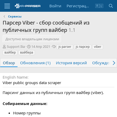
Войти
Регистрация
🇷🇺
Сервисы
Парсер Viber - сбор сообщений из
публичных групп вайбер
1.1
Доступно владельцам лицензии
А
Д
Т
Support Ilia
14 Апр 2021
js parser
js парсер
viber
в
а
е
вайбер
вайбера
т
т
г
о
а
и
Обзор
Обновления (1)
История версий
Обсуждение
р
с
о
з
English Name
д
Viber public groups data scraper
а
н
Парсинг данных из публичных групп вайбер (viber).
и
я
Собираемые данные:
Номер группы