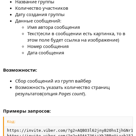
Название группы
Количество участников
Дату создания группы
Данные сообщений:
Имя автора сообщения
Текст(если в сообщении есть картинка, то в
этом поле будет ссылка на изображение)
Номер сообщения
Дата сообщения
Возможности:
Сбор сообщений из групп вайбер
Возможность указать количество страниц
результатов(опция
Pages count
).
Примеры запросов:
Код:
https://invite.viber.com/?g2=AQBO3l62jnyB20hsIjhGNr1D
https://invite.viber.com/?g2=AQAt736jiY%2BReUiaah157Q