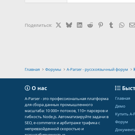
X
Bluesky
LinkedIn
Reddit
Pinterest
Tumblr
Wha
Поделиться:
Главная
Форумы
A-Parser - русскоязычный форум
О нас
Быст
Главная
A-Parser - это профессиональная платформа
для сбора данных промышленного
Демо
масштаба: 10 000+ потоков, 110+ парсеров и
Купить A-P
гибкость Node.js. Автоматизируйте задачи в
Форум
SEO, e-commerce и арбитраже трафика с
непревзойденной скоростью и
Документ
масштабируемостью