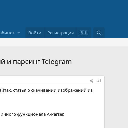
П
абинет
Войти
Регистрация
🇷🇺
о
и
с
к
й и парсинг Telegram
#1
айтах, статья о скачивании изображений из
личного функционала A-Parser.