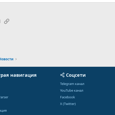
tsApp
Электронная почта
Ссылка
Новости
рая навигация
Соцсети
Telegram канал
YouTube канал
arser
Facebook
X (Twitter)
ация