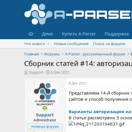
Главная
Демо
Купить A-Parser
Поддержка
Что нового
Новые сообщения
Поиск на форуме
Главная
Форумы
A-Parser - русскоязычный форум
Сборник статей #14: авториза
А
Д
Support
6 Дек 2021
в
а
т
т
6 Дек 2021
о
а
Представляем 14-й сборник 
р
н
т
а
сайтов и способ получения 
е
ч
м
а
Варианты авторизации на 
Support
ы
л
В статье рассмотрено 3 осн
а
Administrator
Команда форума