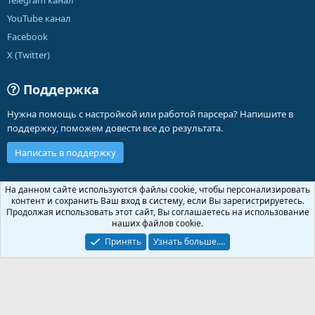
Telegram канал
YouTube канал
Facebook
X (Twitter)
Поддержка
Нужна помощь с настройкой или работой парсера? Напишите в
поддержку, поможем довести все до результата.
Написать в поддержку
Russian (RU)
На данном сайте используются файлы cookie, чтобы персонализировать
контент и сохранить Ваш вход в систему, если Вы зарегистрируетесь.
Обратная связь
Условия и правила
Продолжая использовать этот сайт, Вы соглашаетесь на использование
Политика конфиденциальности
Помощь
Главная
R
наших файлов cookie.
S
S
Принять
Узнать больше.…
®
Community platform by XenForo
© 2010-2026 XenForo Ltd.