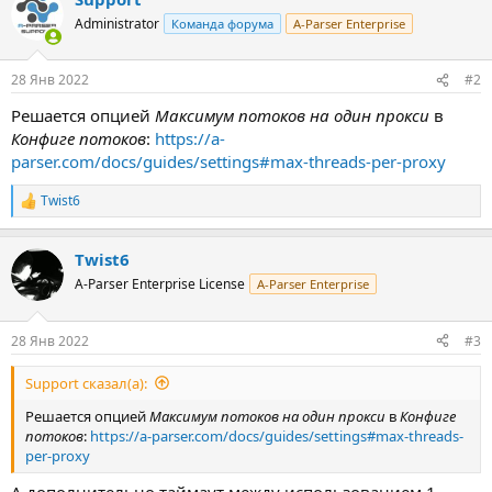
Administrator
Команда форума
A-Parser Enterprise
28 Янв 2022
#2
Решается опцией
Максимум потоков на один прокси
в
Конфиге потоков
:
https://a-
parser.com/docs/guides/settings#max-threads-per-proxy
Twist6
Р
е
а
Twist6
к
ц
A-Parser Enterprise License
A-Parser Enterprise
и
и
:
28 Янв 2022
#3
Support сказал(а):
Решается опцией
Максимум потоков на один прокси
в
Конфиге
потоков
:
https://a-parser.com/docs/guides/settings#max-threads-
per-proxy