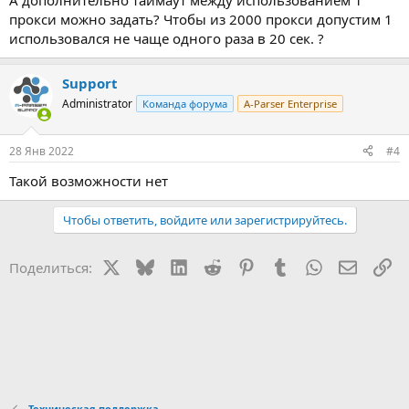
А дополнительно таймаут между использованием 1
прокси можно задать? Чтобы из 2000 прокси допустим 1
использовался не чаще одного раза в 20 сек. ?
Support
Administrator
Команда форума
A-Parser Enterprise
28 Янв 2022
#4
Такой возможности нет
Чтобы ответить, войдите или зарегистрируйтесь.
X
Bluesky
LinkedIn
Reddit
Pinterest
Tumblr
WhatsApp
Электр
Сс
Поделиться:
Техническая поддержка