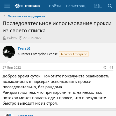
Войти
Регистрация
🇷🇺
Техническая поддержка
Последовательное использование прокси
из своего списка
А
Д
Twist6
27 Янв 2022
в
а
т
т
Twist6
о
а
A-Parser Enterprise License
A-Parser Enterprise
р
н
т
а
е
ч
27 Янв 2022
#1
м
а
ы
л
Доброе время суток. Помогите пожалуйста реализовать
а
возможность в парсерах использовать прокси
последовательно, без рандома.
Рандом плох тем, что при парсинге пс на несколько
потоков может попасть один прокси, что в результате
быстро выводит их из строя.
Support