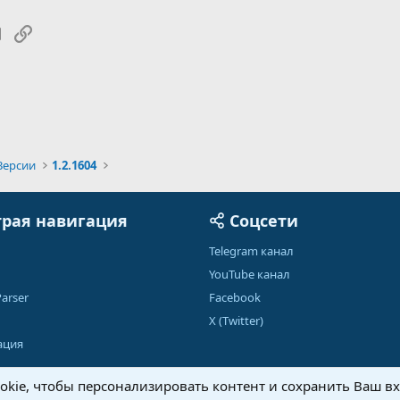
tsApp
Электронная почта
Ссылка
Версии
1.2.1604
рая навигация
Соцсети
Telegram канал
YouTube канал
arser
Facebook
X (Twitter)
ация
kie, чтобы персонализировать контент и сохранить Ваш вхо