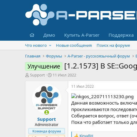
Главная
Демо
Купить A-Parser
Поддержка
Что нового
Новые сообщения
Поиск на форуме
Главная
Форумы
A-Parser - русскоязычный форум
[1.2.1573] В SE::Goo
Улучшение
А
Д
Support
11 Июл 2022
в
а
т
т
11 Июл 2022
о
а
р
н
т
а
Данная возможность включае
е
ч
прокликиваются последоват
м
а
Собирается вопрос, ответ (о
Support
ы
л
Пока что работает только дл
а
Administrator
Команда форума
KiryaBH