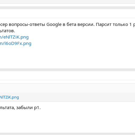
р вопросы-ответы Google в бета версии. Парсит только 1 рез
ьтатов.
om/eNlTZiK.png
com/l6oD9Fx.png
eNlTZiK.png
льтата, забыли p1.