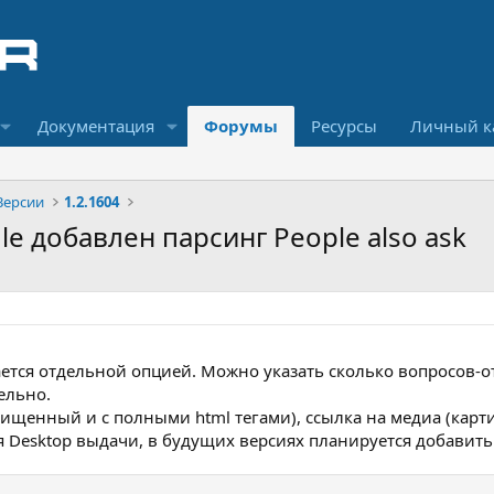
Документация
Форумы
Ресурсы
Личный к
Версии
1.2.1604
gle добавлен парсинг People also ask
тся отдельной опцией. Можно указать сколько вопросов-от
ельно.
чищенный и с полными html тегами), ссылка на медиа (карти
я Desktop выдачи, в будущих версиях планируется добавить 