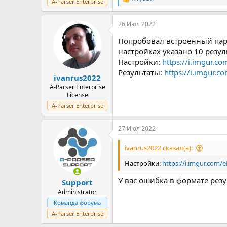
Р
A-Parser Enterprise
е
а
26 Июл 2022
к
ц
Попробовал встроенный парсе
и
и
настройках указано 10 резул
:
Настройки:
https://i.imgur.c
Результаты:
https://i.imgur.
ivanrus2022
A-Parser Enterprise
License
A-Parser Enterprise
27 Июл 2022
ivanrus2022 сказал(а):
Настройки:
https://i.imgur.com/
У вас ошибка в формате резу
Support
Administrator
Команда форума
A-Parser Enterprise