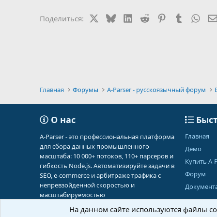
X
Bluesky
LinkedIn
Reddit
Pinterest
Tumblr
Wha
Поделиться:
Главная
Форумы
A-Parser - русскоязычный форум
О нас
Быст
Главная
A-Parser - это профессиональная платформа
для сбора данных промышленного
Демо
масштаба: 10 000+ потоков, 110+ парсеров и
Купить A-P
гибкость Node.js. Автоматизируйте задачи в
Форум
SEO, e-commerce и арбитраже трафика с
непревзойденной скоростью и
Документ
масштабируемостью
На данном сайте используются файлы coo