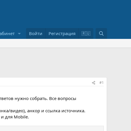
П
абинет
Войти
Регистрация
🇷🇺
о
и
с
к
#1
ветов нужно собрать. Все вопросы
нка/видео), анкор и ссылка источника.
и для Mobile.