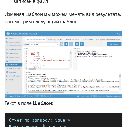
записан в файл
Изменяя шаблон мы можем менять вид результата,
рассмотрим следующий шаблон:
Текст в поле
Шаблон
:
Отчет по запросу: $query  
Конкуренция: $totalcount  