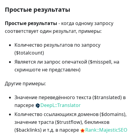
Простые результаты
Простые результаты
- когда одному запросу
соответствует один результат, примеры:
Количество результатов по запросу
($totalcount)
Является ли запрос опечаткой ($misspell, на
скриншоте не представлен)
Другие примеры:
Значение переведённого текста ($translated) в
парсере
DeepL::Translator
Количество ссылающихся доменов ($domains),
значение траста ($trustflow), беклинков
($backlinks) и т.д. в парсере
Rank::MajesticSEO