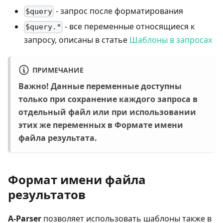
- запрос после форматирования
$query
- все переменные относящиеся к
$query.*
запросу, описаны в статье
Шаблоны в запросах
ПРИМЕЧАНИЕ
Важно! Данные переменные доступны
только при сохранение каждого запроса в
отдельный файл или при использовании
этих же переменных в Формате имени
файла результата.
Формат имени файла
результатов
A-Parser
позволяет использовать шаблоны также в