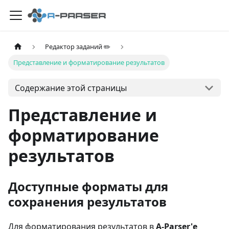
Редактор заданий ✏️
Представление и форматирование результатов
Содержание этой страницы
Представление и
форматирование
результатов
Доступные форматы для
сохранения результатов
Для форматирования результатов в
A-Parser'е