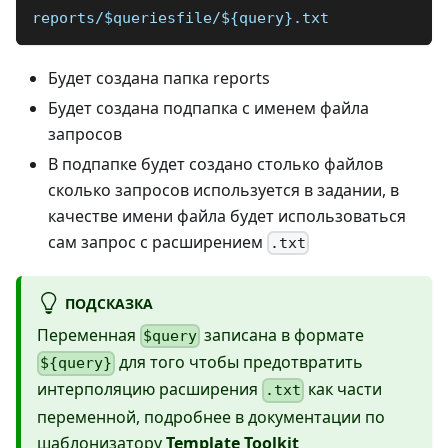
reports/$queriesfile/${query}.txt
Будет создана папка reports
Будет создана подпапка с именем файла
запросов
В подпапке будет создано столько файлов
сколько запросов используется в задании, в
качестве имени файла будет использоваться
сам запрос с расширением
.txt
ПОДСКАЗКА
Переменная
записана в формате
$query
для того чтобы предотвратить
${query}
интерполяцию расширения
как части
.txt
переменной, подробнее в документации по
шаблонизатору
Template Toolkit