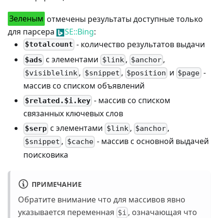
Зеленым
отмечены результаты доступные только
для парсера
SE::Bing
:
- количество результатов выдачи
$totalcount
с элементами
,
,
$ads
$link
$anchor
,
,
и
-
$visiblelink
$snippet
$position
$page
массив со списком объявлений
- массив со списком
$related.$i.key
связанных ключевых слов
с элементами
,
,
$serp
$link
$anchor
,
- массив с основной выдачей
$snippet
$cache
поисковика
ПРИМЕЧАНИЕ
Обратите внимание что для массивов явно
указывается переменная
, означающая что
$i