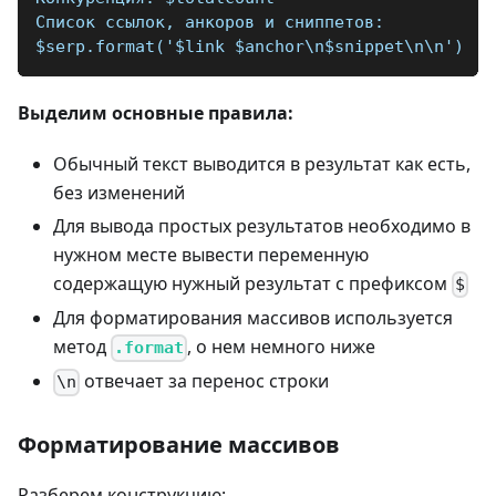
Список ссылок, анкоров и сниппетов:  
$serp.format('$link $anchor\n$snippet\n\n')
Выделим основные правила:
Обычный текст выводится в результат как есть,
без изменений
Для вывода простых результатов необходимо в
нужном месте вывести переменную
содержащую нужный результат с префиксом
$
Для форматирования массивов используется
метод
, о нем немного ниже
.format
отвечает за перенос строки
\n
Форматирование массивов
Разберем конструкцию: