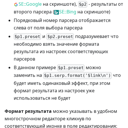
SE::Google
на скриншоте),
- результаты от
$p2
второго парсера (
SE::Bing
на скриншоте)
Порядковый номер парсера отображается
слева от поля выбора парсера
и
подразумевает что
$p1.preset
$p2.preset
необходимо взять значение формата
результата из настроек соответствующих
парсеров
В данном примере
можно
$p1.preset
заменить на
что
$p1.serp.format('$link\n')
будет иметь одинаковый эффект, при этом
формат результата из настроек уже
использоваться не будет
Формат результата
можно указывать в удобном
многострочном редакторе кликнув по
соответствующей иконке в поле редактирования: