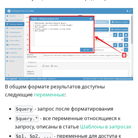
В общем формате результатов доступны
следующие
переменные
:
- запрос после форматирования
$query
- все переменные относящиеся к
$query.*
запросу, описаны в статье
Шаблоны в запросах
- переменные для доступа к
$p1, $p2, ...