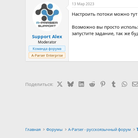
13 Мар 2023
Настроить потоки можно тут
Возможно вы просто использу
запустите задание, так же бу
Support Alex
Moderator
Команда форума
A-Parser Enterprise
X
Bluesky
LinkedIn
Reddit
Pinterest
Tumblr
Wha
Поделиться:
Главная
Форумы
A-Parser - русскоязычный форум