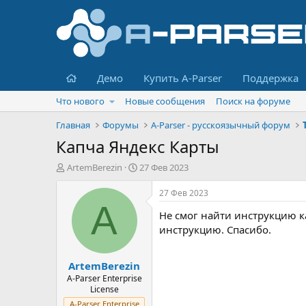
Главная
Демо
Купить A-Parser
Поддержка
Что нового
Новые сообщения
Поиск на форуме
Главная
Форумы
A-Parser - русскоязычный форум
Капча Яндекс Карты
А
Д
ArtemBerezin
27 Фев 2023
в
а
т
т
27 Фев 2023
о
а
A
Не смог найти инструкцию к
р
н
т
а
инструкцию. Спасибо.
е
ч
м
а
ArtemBerezin
ы
л
а
A-Parser Enterprise
License
A-Parser Enterprise