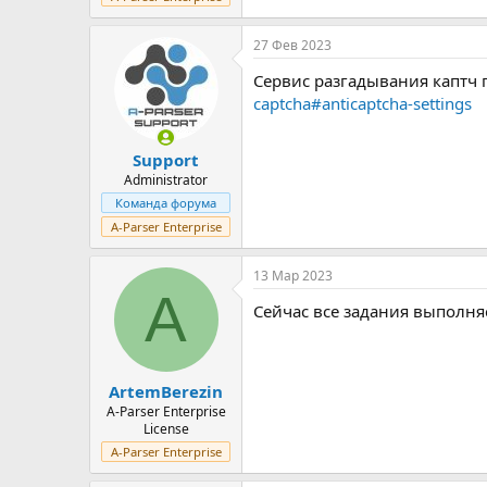
27 Фев 2023
Сервис разгадывания каптч 
captcha#anticaptcha-settings
Support
Administrator
Команда форума
A-Parser Enterprise
13 Мар 2023
A
Сейчас все задания выполняе
ArtemBerezin
A-Parser Enterprise
License
A-Parser Enterprise