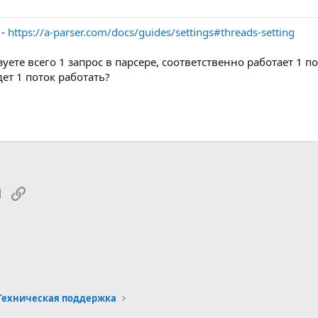
 -
https://a-parser.com/docs/guides/settings#threads-setting
ете всего 1 запрос в парсере, соответственно работает 1 п
дет 1 поток работать?
tsApp
Электронная почта
Ссылка
Техническая поддержка