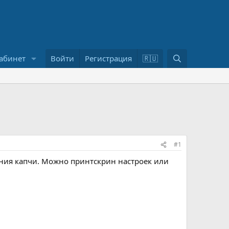
П
абинет
Войти
Регистрация
🇷🇺
о
и
с
к
#1
ания капчи. Можно принтскрин настроек или