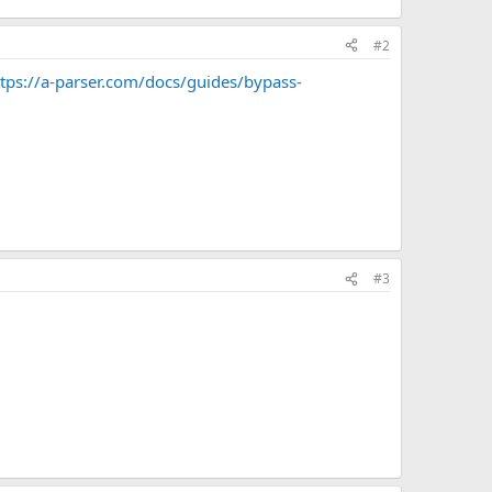
#2
ttps://a-parser.com/docs/guides/bypass-
#3