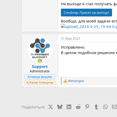
На выходе я стал получать фа
Спойлер:
Пресет на импорт
Вообще, для моей задачи ес
31 Мар 2023
Исправлено.
В целом подобное решение ко
Support
Administrator
Команда форума
donsergios
Р
A-Parser Enterprise
е
а
к
ц
и
X
Bluesky
LinkedIn
Reddit
Pinterest
Tumblr
Wha
Поделиться:
и
: