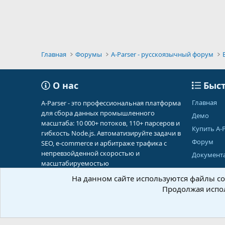
Главная
Форумы
A-Parser - русскоязычный форум
О нас
Быст
Главная
A-Parser - это профессиональная платформа
для сбора данных промышленного
Демо
масштаба: 10 000+ потоков, 110+ парсеров и
Купить A-P
гибкость Node.js. Автоматизируйте задачи в
Форум
SEO, e-commerce и арбитраже трафика с
непревзойденной скоростью и
Документ
масштабируемостью
На данном сайте используются файлы coo
Продолжая испол
Russian (RU)