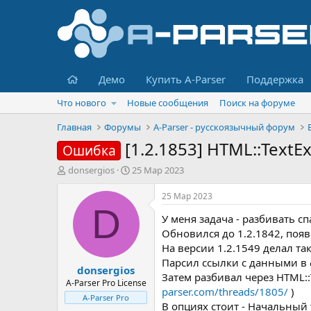
Главная
Демо
Купить A-Parser
Поддержка
Что нового
Новые сообщения
Поиск на форуме
Главная
Форумы
A-Parser - русскоязычный форум
[1.2.1853] HTML::TextE
Ошибка
А
Д
donsergios
25 Мар 2023
в
а
т
т
25 Мар 2023
о
а
D
У меня задача - разбивать 
р
н
т
а
Обновился до 1.2.1842, поя
е
ч
На версии 1.2.1549 делал та
м
а
Парсил ссылки с данными 
donsergios
ы
л
Затем разбивал через HTML::
а
A-Parser Pro License
parser.com/threads/1805/
)
A-Parser Pro
В опциях стоит - Начальный те