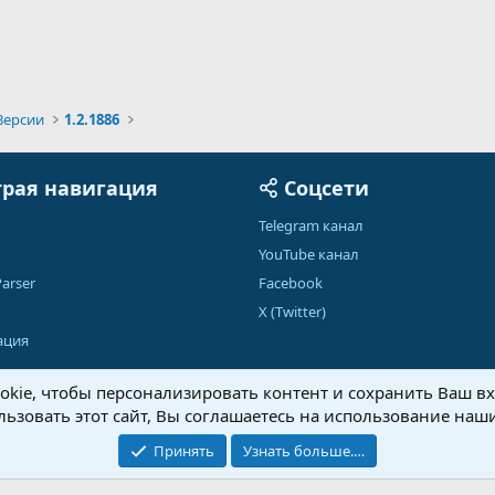
Версии
1.2.1886
рая навигация
Соцсети
Telegram канал
YouTube канал
arser
Facebook
X (Twitter)
ация
kie, чтобы персонализировать контент и сохранить Ваш вхо
ьзовать этот сайт, Вы соглашаетесь на использование наши
Обратная связь
Условия и правила
Принять
Узнать больше.…
®
Community platform by XenForo
© 2010-2026 XenForo Ltd.