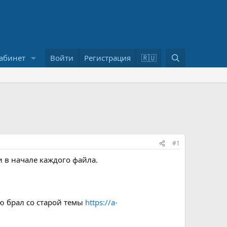
П
абинет
Войти
Регистрация
🇷🇺
о
и
с
к
#1
 в начале каждого файла.
ею брал со старой темы
https://a-