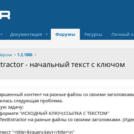
Документация
Форумы
Ресурсы
Личный к
Версии
1.2.1886
xtractor - начальный текст с ключом
спаршенный контент на разные файлы со своими заголовками
вилась следующая проблема.
кую задачу:
в формате "ИСХОДНЫЙ КЛЮЧ;ССЫЛКА С ТЕКСТОМ"
TextExtractor на разные файлы со своими заголовками. (Ид
кст "<title>${query.key}</title>\n"