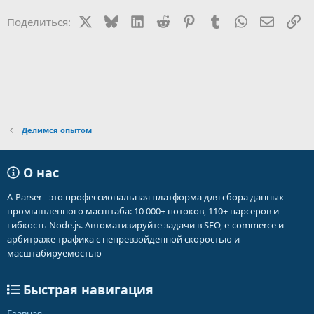
X
Bluesky
LinkedIn
Reddit
Pinterest
Tumblr
WhatsApp
Электр
Сс
Поделиться:
Делимся опытом
О нас
A-Parser - это профессиональная платформа для сбора данных
промышленного масштаба: 10 000+ потоков, 110+ парсеров и
гибкость Node.js. Автоматизируйте задачи в SEO, e-commerce и
арбитраже трафика с непревзойденной скоростью и
масштабируемостью
Быстрая навигация
Главная