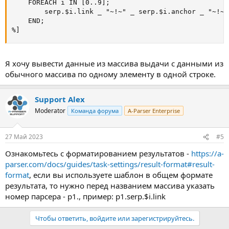
    FOREACH i IN [0..9];

если появятся вопросы напишите в бесплатную тех поддержку:
        serp.$i.link _ "~!~" _ serp.$i.anchor _ "~!~"
чат на сайте или телеграм бот @aparser_bot
    END;

%]
Я хочу вывести данные из массива выдачи с данными из
обычного массива по одному элементу в одной строке.
Support Alex
Moderator
Команда форума
A-Parser Enterprise
27 Май 2023
#5
Ознакомьтесь с форматированием результатов -
https://a-
parser.com/docs/guides/task-settings/result-format#result-
format
, если вы используете шаблон в общем формате
результата, то нужно перед названием массива указать
номер парсера - p1., пример: p1.serp.$i.link
Чтобы ответить, войдите или зарегистрируйтесь.