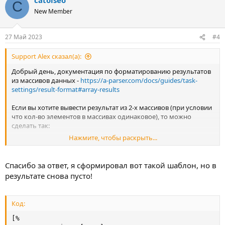
C
New Member
27 Май 2023
#4
Support Alex сказал(а):
Добрый день, документация по форматированию результатов
из массивов данных -
https://a-parser.com/docs/guides/task-
settings/result-format#array-results
Если вы хотите вывести результат из 2-х массивов (при условии
что кол-во элементов в массивах одинаковое), то можно
сделать так:
Нажмите, чтобы раскрыть...
Код:
Спасибо за ответ, я сформировал вот такой шаблон, но в
[%    max = array1.size - 1;

результате снова пусто!
    FOREACH i IN [0..max];

        array1.$i.element _ ';' _ array2.$i.element 
    END;

%]
Код:
[%
