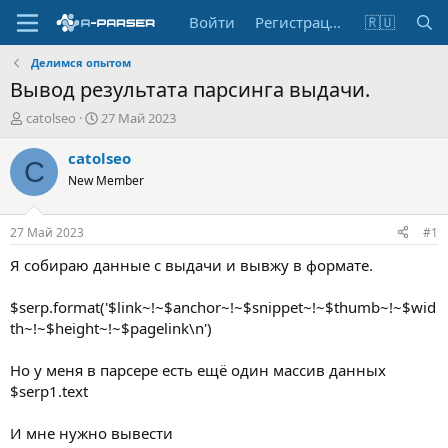
Войти
Регистрация
🇷🇺
Делимся опытом
Вывод результата парсинга выдачи.
А
Д
catolseo
27 Май 2023
в
а
т
т
catolseo
C
о
а
New Member
р
н
т
а
е
ч
27 Май 2023
#1
м
а
ы
л
Я собираю данные с выдачи и вывжу в формате.
а
$serp.format('$link~!~$anchor~!~$snippet~!~$thumb~!~$wid
th~!~$height~!~$pagelink\n')
Но у меня в парсере есть ещё один массив данных
$serp1.text
И мне нужно вывести