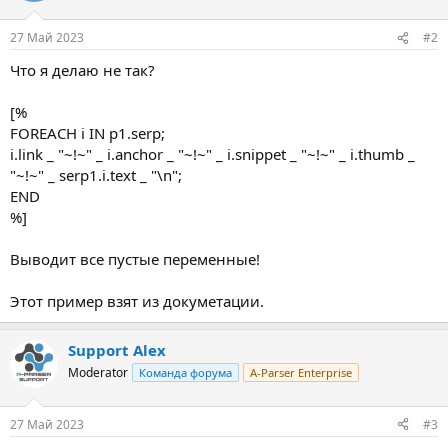
27 Май 2023
#2
Что я делаю не так?
[%
FOREACH i IN p1.serp;
i.link _ "~!~" _ i.anchor _ "~!~" _ i.snippet _ "~!~" _ i.thumb _
"~!~" _ serp1.i.text _ "\n";
END
%]
Выводит все пустые переменные!
Этот пример взят из докуметации.
Support Alex
Moderator
Команда форума
A-Parser Enterprise
27 Май 2023
#3