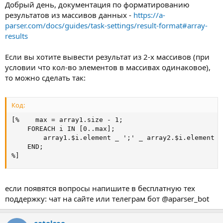
Добрый день, документация по форматированию
результатов из массивов данных -
https://a-
parser.com/docs/guides/task-settings/result-format#array-
results
Если вы хотите вывести результат из 2-х массивов (при
условии что кол-во элементов в массивах одинаковое),
то можно сделать так:
Код:
[%    max = array1.size - 1;

    FOREACH i IN [0..max];

        array1.$i.element _ ';' _ array2.$i.element _ 
    END;

%]
если появятся вопросы напишите в бесплатную тех
поддержку: чат на сайте или телеграм бот @aparser_bot
catolseo