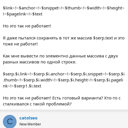
$link~!~$anchor~!~$snippet~!~$thumb~!~$width~!~$height~
!~$pagelink~!~$text
Но это так не работает!
Я даже пытался сохранять в тот же массив $serp.text и это
тоже не работат!
Как мне вывести по элементно данные массива с двух
разных массивов по одной строке.
$serp.$i.link~!~$serp.$i.anchor~!~$serp.$i.snippet~!~$serp.$i
.thumb~!~$serp.$i.width~!~$serp.$i.height~!~$serp.$i.pageli
nk~!~$serp1.$i.text
Но это так не работает! Есть готовый варианта? Кто-то с
сталкивался с такой проблемой?
catolseo
C
New Member