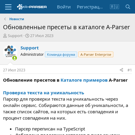
Войти
Регистрация
🇷🇺
Новости
Обновленные пресеты в каталоге A-Parser
А
Д
Support
27 Июл 2023
в
а
т
т
Support
о
а
Administrator
Команда форума
A-Parser Enterprise
р
н
т
а
е
ч
27 Июл 2023
#1
м
а
ы
л
Обновление пресетов в
Каталоге примеров
A-Parser
а
Проверка текста на уникальность
Парсер для проверки текста на уникальность через
онлайн сервис. Собираются данные об уникальности, а
также список сайтов, на которых есть совпадения и
процент совпадения на них.
Парсер переписан на TypeScript
Добавлена поддержка запросов в виде ссылок: