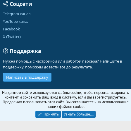
Соцсети
Telegram канал
YouTube канал
Facebook
X (Twitter)
Поддержка
Нужна помощь с настройкой или работой парсера? Напишите в
поддержку, поможем довести все до результата.
Написать в поддержку
Russian (RU)
На данном сайте используются файлы cookie, чтобы персонализировать
контент и сохранить Ваш вход в систему, если Вы зарегистрируетесь.
Обратная связь
Условия и правила
Продолжая использовать этот сайт, Вы соглашаетесь на использование
Политика конфиденциальности
Помощь
Главная
R
наших файлов cookie.
S
S
Принять
Узнать больше.…
®
Community platform by XenForo
© 2010-2026 XenForo Ltd.