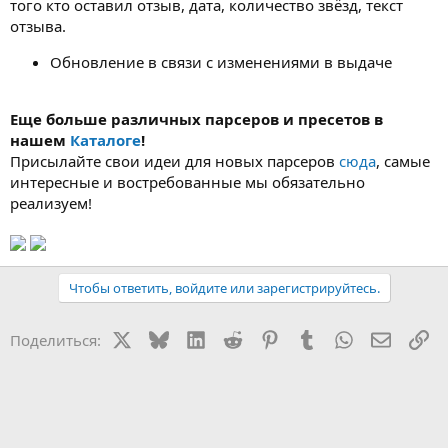
того кто оставил отзыв, дата, количество звёзд, текст
отзыва.
Обновление в связи с изменениями в выдаче
Еще больше различных парсеров и пресетов в
нашем
Каталоге
!
Присылайте свои идеи для новых парсеров
сюда
, самые
интересные и востребованные мы обязательно
реализуем!
Чтобы ответить, войдите или зарегистрируйтесь.
X
Bluesky
LinkedIn
Reddit
Pinterest
Tumblr
WhatsApp
Электр
Сс
Поделиться: