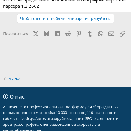
парсера 1.2.2662
Чтобы ответить, войдите или зарегистрируйтесь.
X
Bluesky
LinkedIn
Reddit
Pinterest
Tumblr
WhatsApp
Электр
Сс
Поделиться:
1.2.2670
О нас
A-Parser - это профессиональная платформа для сбора данных
промышленного масштаба: 10 000+ потоков, 110+ парсеров и
гибкость Node.js. Автоматизируйте задачи в SEO, e-commerce и
арбитраже трафика с непревзойденной скоростью и
масштабируемостью