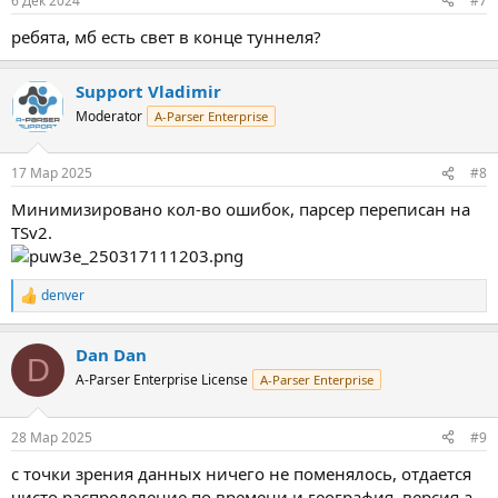
6 Дек 2024
#7
ребята, мб есть свет в конце туннеля?
Support Vladimir
Moderator
A-Parser Enterprise
17 Мар 2025
#8
Минимизировано кол-во ошибок, парсер переписан на
TSv2.
denver
Р
е
а
Dan Dan
к
D
ц
A-Parser Enterprise License
A-Parser Enterprise
и
и
:
28 Мар 2025
#9
с точки зрения данных ничего не поменялось, отдается
чисто распределение по времени и география. версия а-