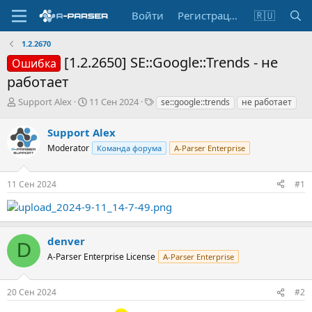
Войти
Регистрация
🇷🇺
1.2.2670
[1.2.2650] SE::Google::Trends - не
Ошибка
работает
А
Д
Т
Support Alex
11 Сен 2024
se::google::trends
не работает
в
а
е
т
т
г
Support Alex
о
а
и
Moderator
Команда форума
A-Parser Enterprise
р
н
т
а
е
ч
11 Сен 2024
#1
м
а
ы
л
а
denver
D
A-Parser Enterprise License
A-Parser Enterprise
20 Сен 2024
#2