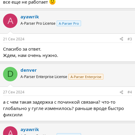
все еще не работает
ayawrik
A
A-Parser Pro License
A-Parser Pro
21 Сен 2024
#3
Спасибо за ответ.
Ждем, нам очень нужно.
denver
D
A-Parser Enterprise License
A-Parser Enterprise
27 Сен 2024
#4
а с чем такая задержка с починкой связана? что-то
глобально у гугле изменилось? раньше вроде быстро
фиксили
ayawrik
A