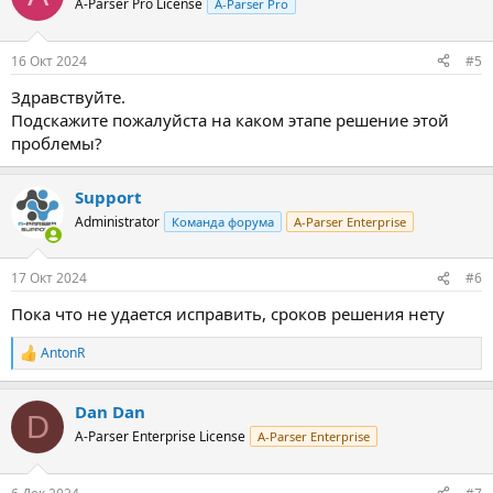
A-Parser Pro License
A-Parser Pro
16 Окт 2024
#5
Здравствуйте.
Подскажите пожалуйста на каком этапе решение этой
проблемы?
Support
Administrator
Команда форума
A-Parser Enterprise
17 Окт 2024
#6
Пока что не удается исправить, сроков решения нету
AntonR
Р
е
а
Dan Dan
к
D
ц
A-Parser Enterprise License
A-Parser Enterprise
и
и
: