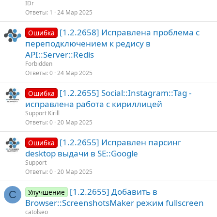
IDr
Ответы
1
24 Мар 2025
[1.2.2658] Исправлена проблема с
Ошибка
переподключением к редису в
API::Server::Redis
Forbidden
Ответы
0
24 Мар 2025
[1.2.2655] Social::Instagram::Tag -
Ошибка
исправлена работа с кириллицей
Support Kirill
Ответы
0
20 Мар 2025
[1.2.2655] Исправлен парсинг
Ошибка
desktop выдачи в SE::Google
Support
Ответы
0
20 Мар 2025
[1.2.2655] Добавить в
Улучшение
C
Browser::ScreenshotsMaker режим fullscreen
catolseo