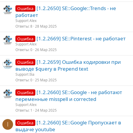
[1.2.2650] SE::Google::Trends - не
Ошибка
работает
Support Alex
Ответы
8
28 Мар 2025
[1.2.2669] SE::Pinterest - не работает
Ошибка
Support Alex
Ответы
0
26 Мар 2025
[1.2.2659] Ошибка кодировки при
Ошибка
выводе $query в Prepend text
Support Ilia
Ответы
0
25 Мар 2025
[1.2.2660] SE::Google - не работают
Ошибка
переменные misspell и corrected
Support Alex
Ответы
1
24 Мар 2025
[1.2.2660] SE::Google Пропускает в
Ошибка
I
выдаче youtube