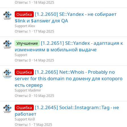
Ответы
1
18 Мар 2025
[1.2.2650] SE::Yandex - не собирает
Ошибка
$link и $answer для QA
Support Alex
Ответы
1
17 Мар 2025
[1.2.2651] SE::Yandex - адаптация к
Улучшение
изменениям в мобильной выдаче
Support
Ответы
0
14 Мар 2025
[1.2.2665] Net::Whois - Probably no
Ошибка
server for this domain по домену для которого
есть сервер
Support Vladimir
Ответы
0
10 Мар 2025
[1.2.2645] Social::Instagram::Tag - не
Ошибка
работает
Support Kirill
Ответы
1
7 Мар 2025