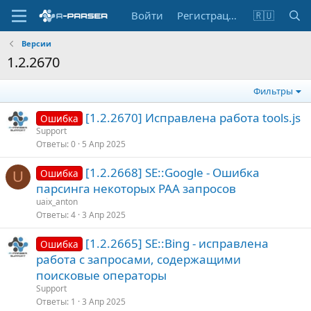
Войти
Регистрация
🇷🇺
Версии
1.2.2670
Фильтры
[1.2.2670] Исправлена работа tools.js
Ошибка
Support
Ответы
0
5 Апр 2025
[1.2.2668] SE::Google - Ошибка
Ошибка
U
парсинга некоторых PAA запросов
uaix_anton
Ответы
4
3 Апр 2025
[1.2.2665] SE::Bing - исправлена
Ошибка
работа с запросами, содержащими
поисковые операторы
Support
Ответы
1
3 Апр 2025