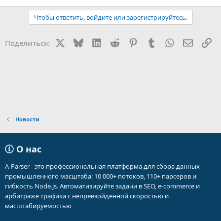
Чтобы ответить, войдите или зарегистрируйтесь.
X
Bluesky
LinkedIn
Reddit
Pinterest
Tumblr
WhatsApp
Электр
Сс
Поделиться:
Новости
О нас
A-Parser - это профессиональная платформа для сбора данных
промышленного масштаба: 10 000+ потоков, 110+ парсеров и
гибкость Node.js. Автоматизируйте задачи в SEO, e-commerce и
арбитраже трафика с непревзойденной скоростью и
масштабируемостью