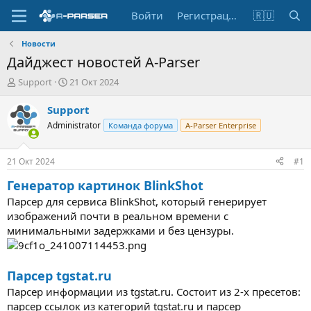
Войти
Регистрация
🇷🇺
Новости
Дайджест новостей A-Parser
А
Д
Support
21 Окт 2024
в
а
т
т
Support
о
а
Administrator
Команда форума
A-Parser Enterprise
р
н
т
а
е
ч
21 Окт 2024
#1
м
а
ы
л
Генератор картинок BlinkShot
а
Парсер для сервиса BlinkShot, который генерирует
изображений почти в реальном времени с
минимальными задержками и без цензуры.
Парсер tgstat.ru
Парсер информации из tgstat.ru. Состоит из 2-х пресетов:
парсер ссылок из категорий tgstat.ru и парсер