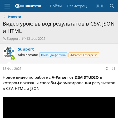
Войти
Регистрация
🇷🇺
Новости
Видео урок: вывод результатов в CSV, JSON
и HTML
А
Д
Support
13 Фев 2025
в
а
т
т
Support
о
а
Administrator
Команда форума
A-Parser Enterprise
р
н
т
а
е
ч
13 Фев 2025
#1
м
а
ы
л
Новое видео по работе с
A-Parser
от
DIM STUDIO
в
а
котором показаны способы форматирования результатов
в CSV, HTML и JSON.