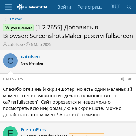
Войти
Регистрация
🇷🇺
1.2.2670
[1.2.2655] Добавить в
Улучшение
Browser::ScreenshotsMaker режим fullscreen
А
Д
catolseo
6 Мар 2025
в
а
т
т
catolseo
C
о
а
New Member
р
н
т
а
е
ч
6 Мар 2025
#1
м
а
ы
л
Спасибо отличный скриншотер, но есть один маленький
а
момент, нет возможности сделать скриншот всего
сайта(fullscreen). Сайт обрезается и невозможно
посмотреть всю информацию на скриншоте. Можно
доработать этот момент! А так всё отлично!
EceninPars
E