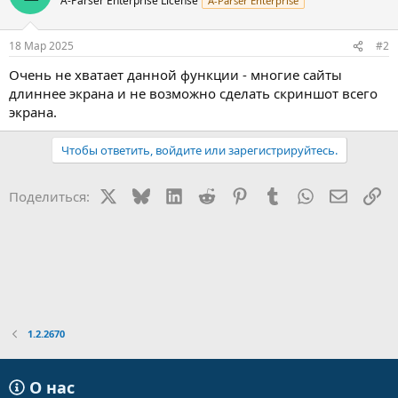
A-Parser Enterprise License
A-Parser Enterprise
18 Мар 2025
#2
Очень не хватает данной функции - многие сайты
длиннее экрана и не возможно сделать скриншот всего
экрана.
Чтобы ответить, войдите или зарегистрируйтесь.
X
Bluesky
LinkedIn
Reddit
Pinterest
Tumblr
WhatsApp
Электр
Сс
Поделиться:
1.2.2670
О нас