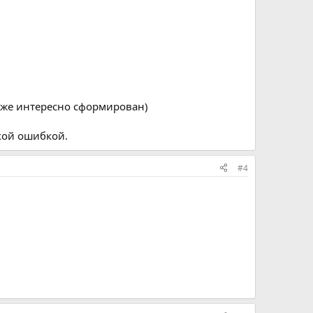
также интересно сформирован)
акой ошибкой.
#4