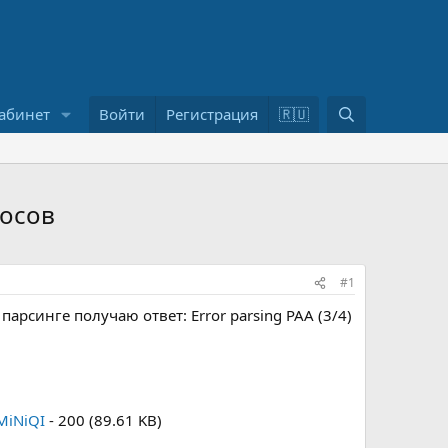
П
абинет
Войти
Регистрация
🇷🇺
о
и
с
к
росов
#1
арсинге получаю ответ: Error parsing PAA (3/4)
MiNiQI
- 200 (89.61 KB)