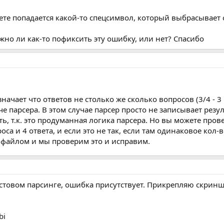
вете попадается какой-то спецсимвол, который выбрасывает
жно ли как-то пофиксить эту ошибку, или нет? Спасибо
значает что ответов не столько же сколько вопросов (3/4 - 3
 парсера. В этом случае парсер просто не записывает резул
ь, т.к. это продуманная логика парсера. Но вы можете пров
оса и 4 ответа, и если это не так, если там одинаковое кол-
 файлом и мы проверим это и исправим.
стовом парсинге, ошибка присутствует. Прикрепляю скринш
bi