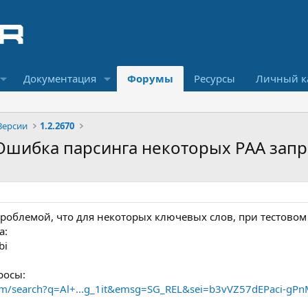
Документация
Форумы
Ресурсы
Личный к
Версии
1.2.2670
 - Ошибка парсинга некоторых PAA зап
роблемой, что для некоторых ключевых слов, при тестовом п
а:
bi
росы:
om/search?q=Al+...g_1it&emsg=SG_REL&sei=b3vVZ57dEPaci-gPn