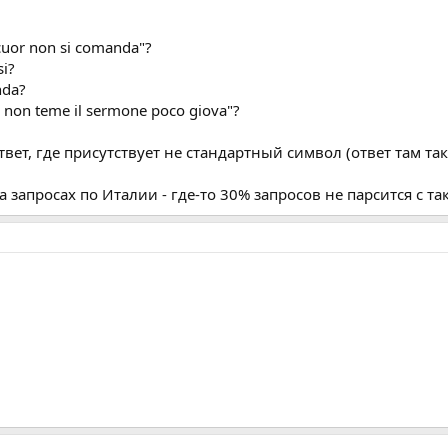
 cuor non si comanda"?
si?
nda?
hi non teme il sermone poco giova"?
ответ, где присутствует не стандартный символ (ответ там 
запросах по Италии - где-то 30% запросов не парсится с т