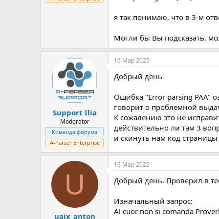
я так понимаю, что в 3-м от
Могли бы Вы подсказать, мо
16 Мар 2025
Добрый день
Ошибка "Error parsing PAA" о
говорит о проблемной выдаче
Support Ilia
К сожалению это не исправит
Moderator
действительно ли там 3 вопр
Команда форума
и скинуть нам код страницы
A-Parser Enterprise
16 Мар 2025
U
Добрый день. Проверил в те
Изначальный запрос:
Al cuor non si comanda Prover
uaix_anton