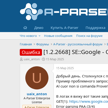
Главная
Демо
Купить A-Parser
Поддержка
Что нового
Новые сообщения
Поиск на форуме
Главная
Форумы
A-Parser - русскоязычный форум
[1.2.2668] SE::Google
Ошибка
А
Д
uaix_anton
15 Мар 2025
в
а
т
т
15 Мар 2025
о
а
U
Добрый день. Столкнулся с п
р
н
т
а
Пример проблемного запрос
е
ч
Al cuor non si comanda Prover
м
а
uaix_anton
ы
л
В логах я вижу вот такие зап
а
A-Parser Enterprise
GET(1):
https://www.google.c
License
Error parsing PAA (3/4)
A-Parser Enterprise