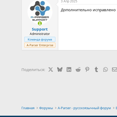
3 Апр 2025
Дополнительно исправлено 
Support
Administrator
Команда форума
A-Parser Enterprise
X
Bluesky
LinkedIn
Reddit
Pinterest
Tumblr
Wha
Поделиться:
Главная
Форумы
A-Parser - русскоязычный форум