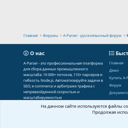
Главная
Форумы
A-Parser - русскоязычный форум
О нас
Быст
Главная
A-Parser - это профессиональная платформа
для сбора данных промышленного
Демо
масштаба: 10 000+ потоков, 110+ парсеров и
Купить A-P
гибкость Node.js. Автоматизируйте задачи в
Форум
SEO, e-commerce и арбитраже трафика с
непревзойденной скоростью и
Документ
масштабируемостью
На данном сайте используются файлы coo
Продолжая испол
Russian (RU)