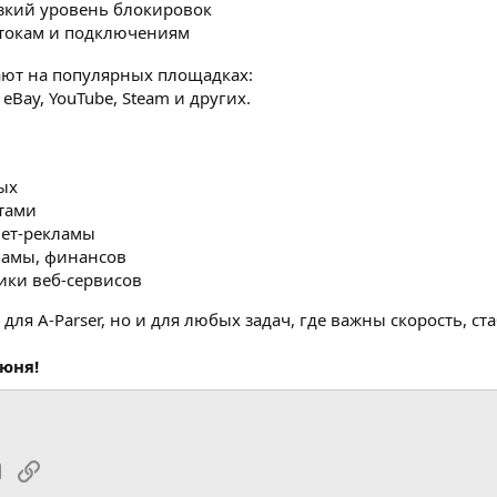
кий уровень блокировок
отокам и подключениям
тают на популярных площадках:
 eBay, YouTube, Steam и других.
ых
тами
ет-рекламы
ламы, финансов
ики веб-сервисов
для A-Parser, но и для любых задач, где важны скорость, ст
июня!
tsApp
Электронная почта
Ссылка