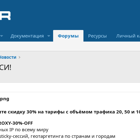
Документация
Форумы
Ресурсы
Личный к
Новости
СИ!
те скидку 30% на тарифы с объёмом трафика 20, 50 и 10
ROXY-30%-OFF
ных IP по всему миру
sticky-сессий, геотаргетинга по странам и городам