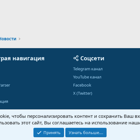
Новости
рая навигация
Соцсети
Telegram канал
YouTube канал
arser
Facebook
X (Twitter)
ация
kie, чтобы персонализировать контент и сохранить Ваш вхо
ьзовать этот сайт, Вы соглашаетесь на использование наши
Обратная связь
Условия и правила
Принять
Узнать больше.…
®
Community platform by XenForo
© 2010-2026 XenForo Ltd.