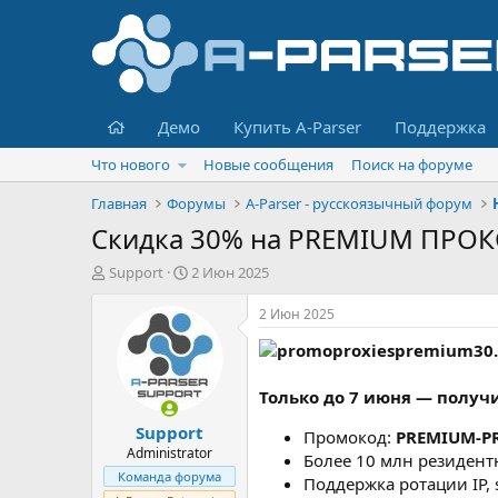
Главная
Демо
Купить A-Parser
Поддержка
Что нового
Новые сообщения
Поиск на форуме
Главная
Форумы
A-Parser - русскоязычный форум
Скидка 30% на PREMIUM ПРОК
А
Д
Support
2 Июн 2025
в
а
т
т
2 Июн 2025
о
а
р
н
т
а
е
ч
Только до 7 июня — получи
м
а
Support
ы
л
Промокод:
PREMIUM-P
а
Administrator
Более 10 млн резидент
Команда форума
Поддержка ротации IP, 