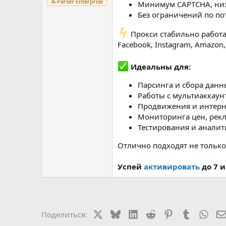
A-Parser Enterprise
Минимум CAPTCHA, низ
Без ограничений по п
️ Прокси стабильно рабо
Facebook, Instagram, Amazon,
Идеальны для:
Парсинга и сбора данн
Работы с мультиаккаун
Продвижения и интерн
Мониторинга цен, рек
Тестирования и аналит
Отлично подходят не только 
Успей
активировать
до 7 
X
Bluesky
LinkedIn
Reddit
Pinterest
Tumblr
Wha
Поделиться: