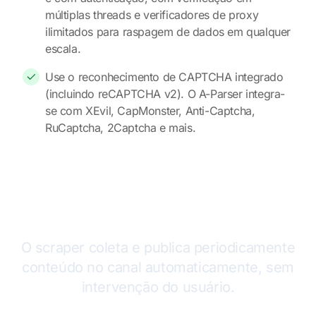
múltiplas threads e verificadores de proxy
ilimitados para raspagem de dados em qualquer
escala.
Use o reconhecimento de CAPTCHA integrado
(incluindo reCAPTCHA v2). O A-Parser integra-
se com XEvil, CapMonster, Anti-Captcha,
RuCaptcha, 2Captcha e mais.
Como Usar o A-Parser para Criar e
Gerenciar um Canal no Telegram
O scraper coleta e publica periodicamente
conteúdo no canal automaticamente, sem
intervenção do usuário.