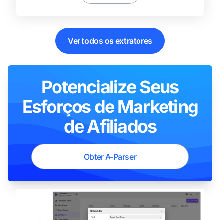
Ver todos os extratores
Potencialize Seus
Esforços de Marketing
de Afiliados
Obter A-Parser