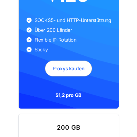
SOCKS5- und HTTP-Unterstützung
Über 200 Länder
Flexible IP-Rotation
Sticky
Proxys kaufen
$1,2 pro GB
200 GB