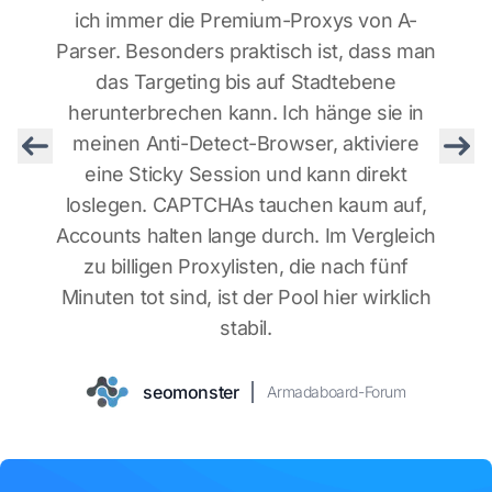
ich immer die Premium-Proxys von A-
Parser. Besonders praktisch ist, dass man
das Targeting bis auf Stadtebene
herunterbrechen kann. Ich hänge sie in
meinen Anti-Detect-Browser, aktiviere
Previous
Nex
eine Sticky Session und kann direkt
loslegen. CAPTCHAs tauchen kaum auf,
Accounts halten lange durch. Im Vergleich
zu billigen Proxylisten, die nach fünf
Minuten tot sind, ist der Pool hier wirklich
gogetca$h
dorpioneer
GoFuckBiz-Forum
master-x-Forum
stabil.
cybermastah
linkbuilder88
GoFuckBiz-Forum
maultalk-Forum
traffhunter
GoFuckBiz-Forum
seomonster
Armadaboard-Forum