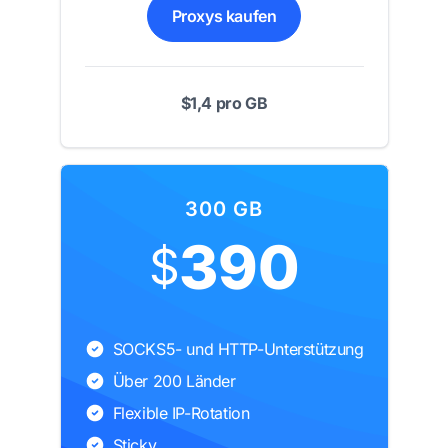
Proxys kaufen
$1,4 pro GB
300 GB
390
$
SOCKS5- und HTTP-Unterstützung
Über 200 Länder
Flexible IP-Rotation
Sticky