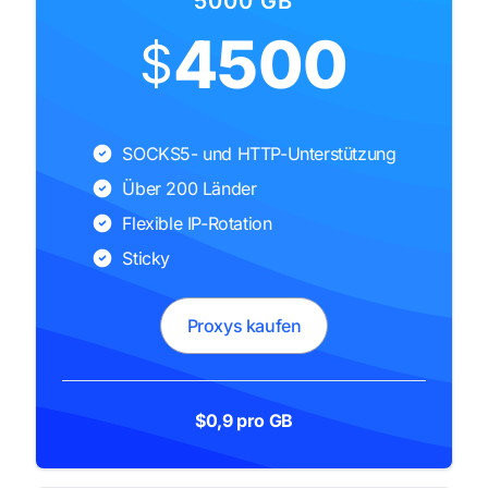
5000 GB
4500
$
SOCKS5- und HTTP-Unterstützung
Über 200 Länder
Flexible IP-Rotation
Sticky
Proxys kaufen
$0,9 pro GB