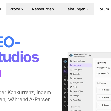
r
Proxy
Ressourcen
Leistungen
Forum
EO-
Studios
n
 der Konkurrenz, indem
nen, während A-Parser