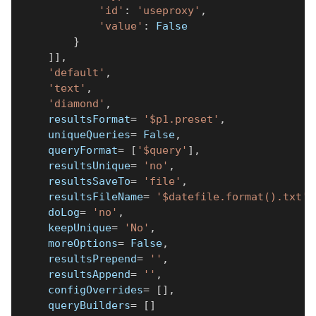
'id'
:
'useproxy'
,
'value'
:
False
}
]
]
,
'default'
,
'text'
,
'diamond'
,
    resultsFormat
=
'$p1.preset'
,
    uniqueQueries
=
False
,
    queryFormat
=
[
'$query'
]
,
    resultsUnique
=
'no'
,
    resultsSaveTo
=
'file'
,
    resultsFileName
=
'$datefile.format().txt'
,
    doLog
=
'no'
,
    keepUnique
=
'No'
,
    moreOptions
=
False
,
    resultsPrepend
=
''
,
    resultsAppend
=
''
,
    configOverrides
=
[
]
,
    queryBuilders
=
[
]