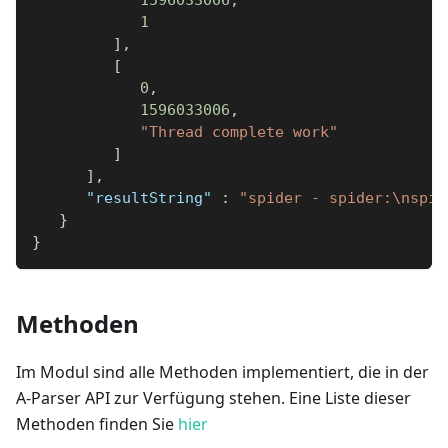
1
]
,
[
0
,
1596033006
,
"Thread complete work"
]
]
,
"resultString"
:
"spider - spider:\nspid
}
}
Methoden
Im Modul sind alle Methoden implementiert, die in der
A-Parser API zur Verfügung stehen. Eine Liste dieser
Methoden finden Sie
hier