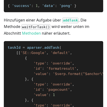
{
 'success'
:
1
,
 'data'
:
 'pong' 
}
Hinzufügen einer Aufgabe über
. Die
addTask
Methode
wird weiter unten im
waitForTask()
Abschnitt
Methoden
näher erläutert.
taskId 
=
 aparser
.
addTask
(
[
[
'SE::Google'
,
'default'
,
{
'type'
:
'override'
,
'id'
:
'formatresult'
,
'value'
:
'$serp.format("$anchor\\n
}
,
{
'type'
:
'override'
,
'id'
:
'pagecount'
,
'value'
:
1
}
,
{
'type'
:
'override'
,