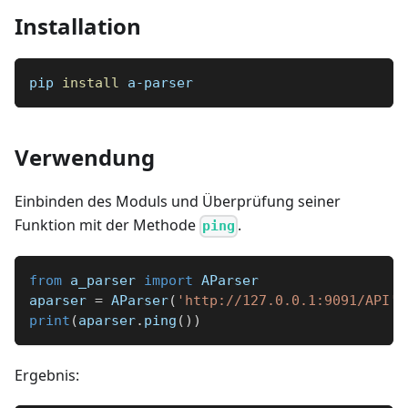
Installation
pip 
install
 a-parser
Verwendung
Einbinden des Moduls und Überprüfung seiner
Funktion mit der Methode
.
ping
from
 a_parser 
import
 AParser
aparser 
=
 AParser
(
'http://127.0.0.1:9091/API'
,
print
(
aparser
.
ping
(
)
)
Ergebnis: