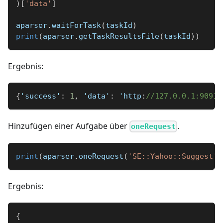
)
[
'data'
]
aparser
.
waitForTask
(
taskId
)
print
(
aparser
.
getTaskResultsFile
(
taskId
)
)
Ergebnis:
{
'success'
:
1
,
 'data'
:
 'http
:
//127.0.0.1:9091/
Hinzufügen einer Aufgabe über
.
oneRequest
print
(
aparser
.
oneRequest
(
'SE::Yahoo::Suggest'
,
Ergebnis:
{