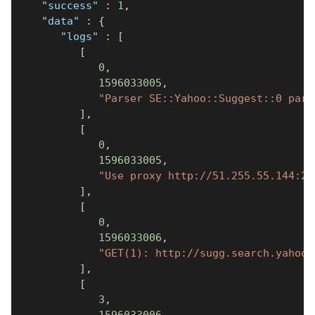
"success"
:
1
,
"data"
:
{
"logs"
:
[
[
0
,
1596033005
,
"Parser SE::Yahoo::Suggest::0 pars
]
,
[
0
,
1596033005
,
"Use proxy http://51.255.55.144:28
]
,
[
0
,
1596033006
,
"GET(1): http://sugg.search.yahoo.
]
,
[
3
,
1596033006
,