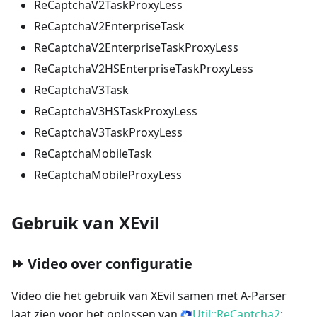
ReCaptchaV2TaskProxyLess
ReCaptchaV2EnterpriseTask
ReCaptchaV2EnterpriseTaskProxyLess
ReCaptchaV2HSEnterpriseTaskProxyLess
ReCaptchaV3Task
ReCaptchaV3HSTaskProxyLess
ReCaptchaV3TaskProxyLess
ReCaptchaMobileTask
ReCaptchaMobileProxyLess
Gebruik van XEvil
⏩ Video over configuratie
Video die het gebruik van XEvil samen met A-Parser
laat zien voor het oplossen van
Util::ReCaptcha2
: