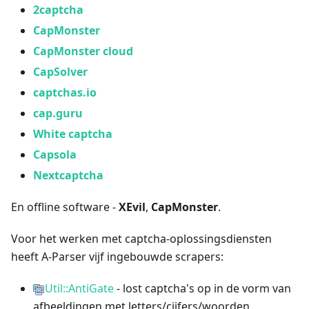
2captcha
CapMonster
CapMonster cloud
CapSolver
captchas.io
cap.guru
White captcha
Capsola
Nextcaptcha
En offline software -
XEvil
,
CapMonster
.
Voor het werken met captcha-oplossingsdiensten
heeft A-Parser vijf ingebouwde scrapers:
Util::AntiGate
- lost captcha's op in de vorm van
afbeeldingen met letters/cijfers/woorden