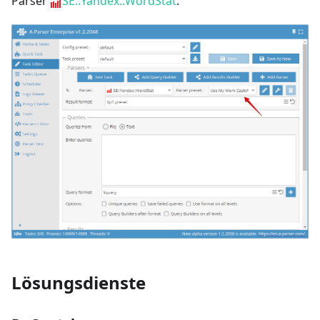
Parser
SE::Yandex::WordStat
.
Lösungsdienste