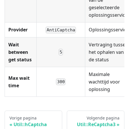
geselecteerde
oplossingsservice
Provider
Oplossingsservice
AntiCaptcha
Wait
Vertraging tussen
between
het ophalen van
5
get status
de status
Maximale
Max wait
wachttijd voor
300
time
oplossing
Vorige pagina
Volgende pagina
Util::hCaptcha
Util::ReCaptcha3