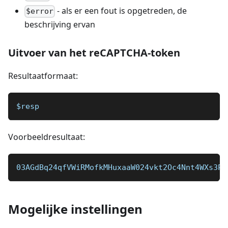
- als er een fout is opgetreden, de
$error
beschrijving ervan
Uitvoer van het reCAPTCHA-token
Resultaatformaat:
$resp
Voorbeeldresultaat:
03AGdBq24qfVWiRMofkMHuxaaW024vkt2Oc4Nnt4WXs3Pd
Mogelijke instellingen