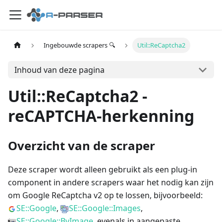
Ingebouwde scrapers 🔍
Util::ReCaptcha2
Inhoud van deze pagina
Util::ReCaptcha2 -
reCAPTCHA-herkenning
Overzicht van de scraper
Deze scraper wordt alleen gebruikt als een plug-in
component in andere scrapers waar het nodig kan zijn
om Google ReCaptcha v2 op te lossen, bijvoorbeeld:
SE::Google
,
SE::Google::Images
,
SE::Google::ByImage
, evenals in aangepaste