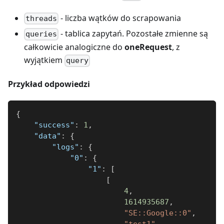
- liczba wątków do scrapowania
threads
- tablica zapytań. Pozostałe zmienne są
queries
całkowicie analogiczne do
oneRequest
, z
wyjątkiem
query
Przykład odpowiedzi
{
"success"
:
1
,
"data"
:
{
"logs"
:
{
"0"
:
{
"1"
:
[
[
4
,
1614935687
,
"SE::Google::0"
,
"test1"