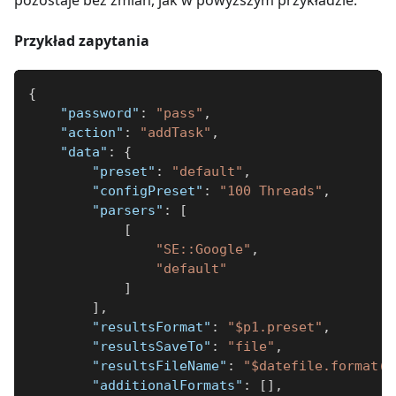
Przykład zapytania
{
"password"
:
"pass"
,
"action"
:
"addTask"
,
"data"
:
{
"preset"
:
"default"
,
"configPreset"
:
"100 Threads"
,
"parsers"
:
[
[
"SE::Google"
,
"default"
]
]
,
"resultsFormat"
:
"$p1.preset"
,
"resultsSaveTo"
:
"file"
,
"resultsFileName"
:
"$datefile.format()
"additionalFormats"
:
[
]
,