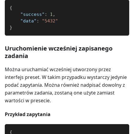
{
"success"
:
1
,
"data"
:
"5432"
}
Uruchomienie wcześniej zapisanego
zadania
Można uruchamiać wcześniej utworzony przez
interfejs preset. W takim przypadku wystarczy jedynie
podać zapytania. Można również nadpisać dowolny z
parametrów zadania, zostaną one użyte zamiast
wartości w presecie.
Przykład zapytania
{