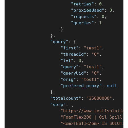
"retries"
:
0
,
"proxiesUsed"
:
0
,
"requests"
:
0
,
"queries"
:
1
}
}
,
"query"
:
{
"first"
:
"test1"
,
"threadId"
:
"0"
,
"lvl"
:
0
,
"query"
:
"test1"
,
"queryUid"
:
"0"
,
"orig"
:
"test1"
,
"prefered_proxy"
:
null
}
,
"totalcount"
:
"35800000"
,
"serp"
:
[
"https://www.test1solution
"FoamFlex200 | Oil Spill A
"<em>TEST1</em> IS SOLUTIO