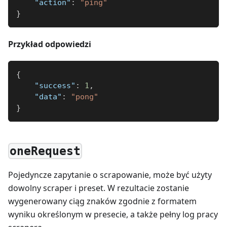
"action"
:
"ping"
}
Przykład odpowiedzi
{
"success"
:
1
,
"data"
:
"pong"
}
oneRequest
Pojedyncze zapytanie o scrapowanie, może być użyty
dowolny scraper i preset. W rezultacie zostanie
wygenerowany ciąg znaków zgodnie z formatem
wyniku określonym w presecie, a także pełny log pracy