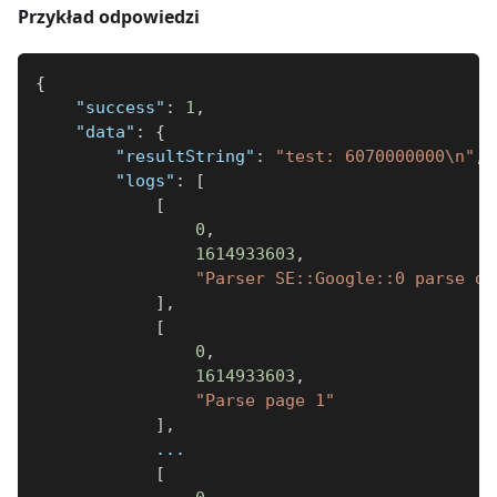
Przykład odpowiedzi
{
"success"
:
1
,
"data"
:
{
"resultString"
:
"test: 6070000000\n"
,
"logs"
:
[
[
0
,
1614933603
,
"Parser SE::Google::0 parse qu
]
,
[
0
,
1614933603
,
"Parse page 1"
]
,
            ...
[