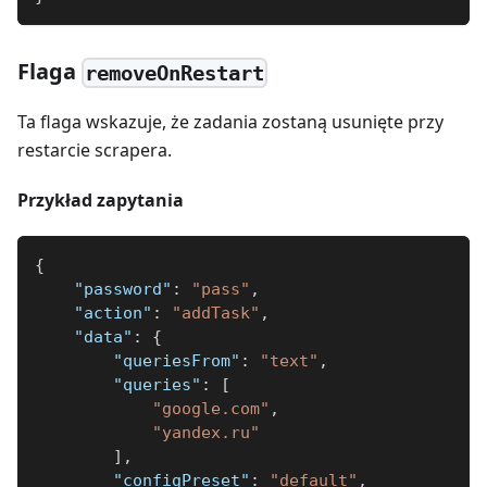
Flaga
removeOnRestart
Ta flaga wskazuje, że zadania zostaną usunięte przy
restarcie scrapera.
Przykład zapytania
{
"password"
:
"pass"
,
"action"
:
"addTask"
,
"data"
:
{
"queriesFrom"
:
"text"
,
"queries"
:
[
"google.com"
,
"yandex.ru"
]
,
"configPreset"
:
"default"
,