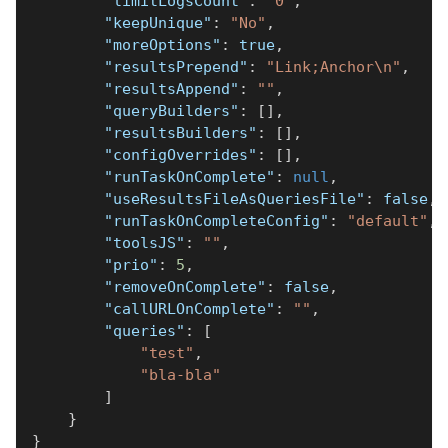
"limitLogsCount"
:
"0"
,
"keepUnique"
:
"No"
,
"moreOptions"
:
true
,
"resultsPrepend"
:
"Link;Anchor\n"
,
"resultsAppend"
:
""
,
"queryBuilders"
:
[
]
,
"resultsBuilders"
:
[
]
,
"configOverrides"
:
[
]
,
"runTaskOnComplete"
:
null
,
"useResultsFileAsQueriesFile"
:
false
,
"runTaskOnCompleteConfig"
:
"default"
,
"toolsJS"
:
""
,
"prio"
:
5
,
"removeOnComplete"
:
false
,
"callURLOnComplete"
:
""
,
"queries"
:
[
"test"
,
"bla-bla"
]
}
}