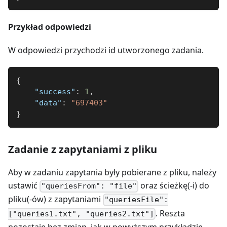
Przykład odpowiedzi
W odpowiedzi przychodzi id utworzonego zadania.
{
"success"
:
1
,
"data"
:
"697403"
}
Zadanie z zapytaniami z pliku
Aby w zadaniu zapytania były pobierane z pliku, należy
ustawić
oraz ścieżkę(-i) do
"queriesFrom": "file"
pliku(-ów) z zapytaniami
"queriesFile":
. Reszta
["queries1.txt", "queries2.txt"]
pozostaje bez zmian, jak w powyższym przykładzie.