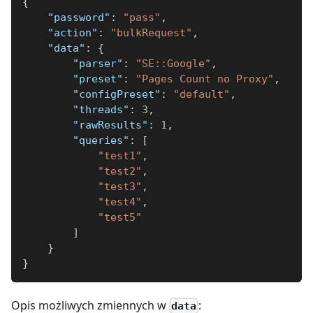
{
"password"
:
"pass"
,
"action"
:
"bulkRequest"
,
"data"
:
{
"parser"
:
"SE::Google"
,
"preset"
:
"Pages Count no Proxy"
,
"configPreset"
:
"default"
,
"threads"
:
3
,
"rawResults"
:
1
,
"queries"
:
[
"test1"
,
"test2"
,
"test3"
,
"test4"
,
"test5"
]
}
}
Opis możliwych zmiennych w
:
data