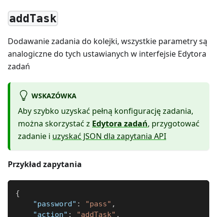
addTask
Dodawanie zadania do kolejki, wszystkie parametry są
analogiczne do tych ustawianych w interfejsie Edytora
zadań
WSKAZÓWKA
Aby szybko uzyskać pełną konfigurację zadania,
można skorzystać z
Edytora zadań
, przygotować
zadanie i
uzyskać JSON dla zapytania API
Przykład zapytania
{
"password"
:
"pass"
,
"action"
:
"addTask"
,