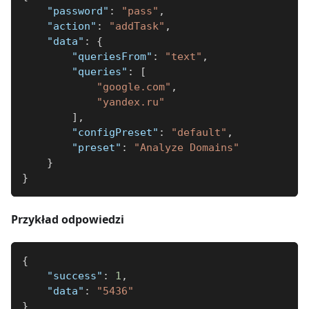
"password"
:
"pass"
,
"action"
:
"addTask"
,
"data"
:
{
"queriesFrom"
:
"text"
,
"queries"
:
[
"google.com"
,
"yandex.ru"
]
,
"configPreset"
:
"default"
,
"preset"
:
"Analyze Domains"
}
}
Przykład odpowiedzi
{
"success"
:
1
,
"data"
:
"5436"
}