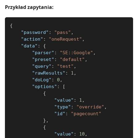
Przykład zapytania:
{
"password"
:
"pass"
,
"action"
:
"oneRequest"
,
"data"
:
{
"parser"
:
"SE::Google"
,
"preset"
:
"default"
,
"query"
:
"test"
,
"rawResults"
:
1
,
"doLog"
:
0
,
"options"
:
[
{
"value"
:
1
,
"type"
:
"override"
,
"id"
:
"pagecount"
}
,
{
"value"
:
10
,