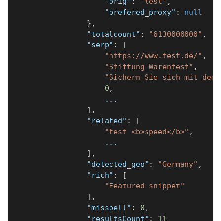
"orig"
:
"test"
,
"prefered_proxy"
:
null
}
,
"totalcount"
:
"6130000000"
,
"serp"
:
[
"https://www.test.de/"
,
"Stiftung Warentest"
,
"Sichern Sie sich mit der 
0
,
                    ...
]
,
"related"
:
[
"test <b>speed</b>"
,
                    ...
]
,
"detected_geo"
:
"Germany"
,
"rich"
:
[
"Featured snippet"
]
,
"misspell"
:
0
,
"resultsCount"
:
11