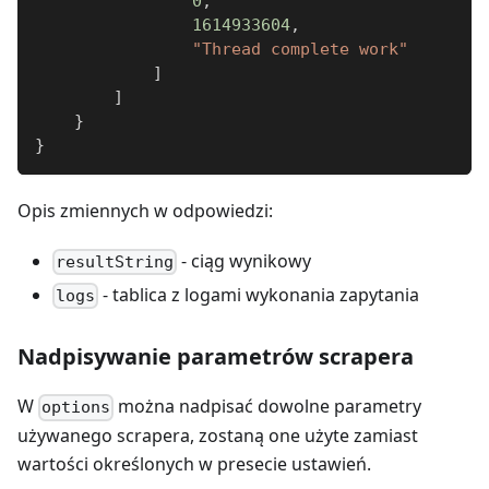
0
,
1614933604
,
"Thread complete work"
]
]
}
}
Opis zmiennych w odpowiedzi:
- ciąg wynikowy
resultString
- tablica z logami wykonania zapytania
logs
Nadpisywanie parametrów scrapera
W
można nadpisać dowolne parametry
options
używanego scrapera, zostaną one użyte zamiast
wartości określonych w presecie ustawień.