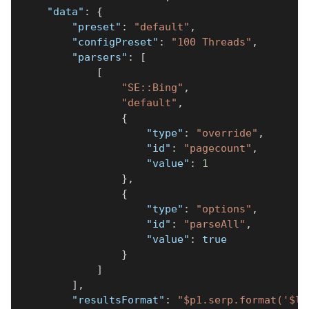
"data"
:
{
"preset"
:
"default"
,
"configPreset"
:
"100 Threads"
,
"parsers"
:
[
[
"SE::Bing"
,
"default"
,
{
"type"
:
"override"
,
"id"
:
"pagecount"
,
"value"
:
1
}
,
{
"type"
:
"options"
,
"id"
:
"parseAll"
,
"value"
:
true
}
]
]
,
"resultsFormat"
:
"$p1.serp.format('$li