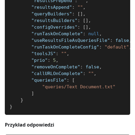
"resultsPrepend"
:
""
,
"resultsAppend"
:
""
,
"queryBuilders"
:
[
]
,
"resultsBuilders"
:
[
]
,
"configOverrides"
:
[
]
,
"runTaskOnComplete"
:
null
,
"useResultsFileAsQueriesFile"
:
false
,
"runTaskOnCompleteConfig"
:
"default"
,
"toolsJS"
:
""
,
"prio"
:
5
,
"removeOnComplete"
:
false
,
"callURLOnComplete"
:
""
,
"queriesFile"
:
[
"queries/Text Document.txt"
]
}
}
Przykład odpowiedzi