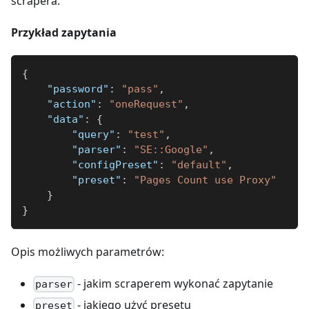
scrapera.
Przykład zapytania
{
"password"
:
"pass"
,
"action"
:
"oneRequest"
,
"data"
:
{
"query"
:
"test"
,
"parser"
:
"SE::Google"
,
"configPreset"
:
"default"
,
"preset"
:
"Pages Count use Proxy"
}
}
Opis możliwych parametrów:
- jakim scraperem wykonać zapytanie
parser
- jakiego użyć presetu
preset