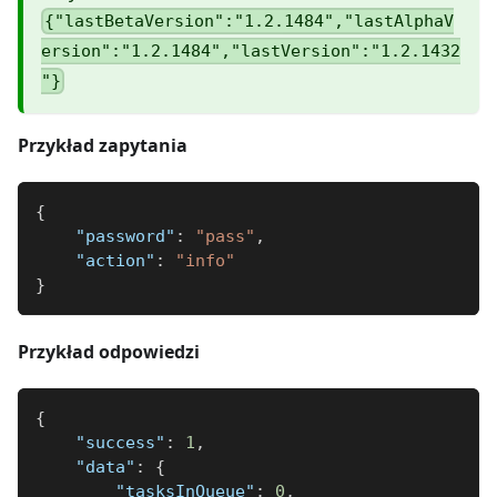
{"lastBetaVersion":"1.2.1484","lastAlphaV
ersion":"1.2.1484","lastVersion":"1.2.1432
"}
Przykład zapytania
{
"password"
:
"pass"
,
"action"
:
"info"
}
Przykład odpowiedzi
{
"success"
:
1
,
"data"
:
{
"tasksInQueue"
:
0
,