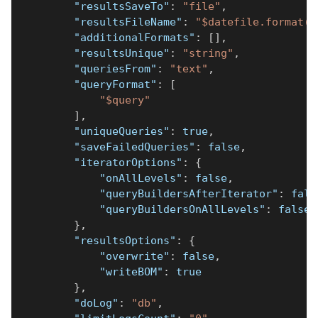
"resultsSaveTo"
:
"file"
,
"resultsFileName"
:
"$datefile.format()
"additionalFormats"
:
[
]
,
"resultsUnique"
:
"string"
,
"queriesFrom"
:
"text"
,
"queryFormat"
:
[
"$query"
]
,
"uniqueQueries"
:
true
,
"saveFailedQueries"
:
false
,
"iteratorOptions"
:
{
"onAllLevels"
:
false
,
"queryBuildersAfterIterator"
:
fals
"queryBuildersOnAllLevels"
:
false
}
,
"resultsOptions"
:
{
"overwrite"
:
false
,
"writeBOM"
:
true
}
,
"doLog"
:
"db"
,