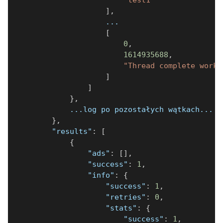
]
,
                    ...
[
0
,
1614935688
,
"Thread complete work"
]
]
}
,
            ...log po pozostałych wątkach...
}
,
"results"
:
[
{
"ads"
:
[
]
,
"success"
:
1
,
"info"
:
{
"success"
:
1
,
"retries"
:
0
,
"stats"
:
{
"success"
:
1
,