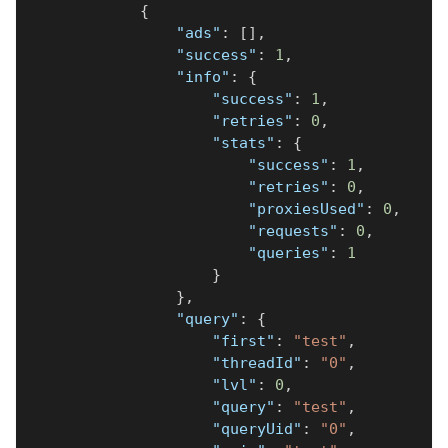
{
"ads"
:
[
]
,
"success"
:
1
,
"info"
:
{
"success"
:
1
,
"retries"
:
0
,
"stats"
:
{
"success"
:
1
,
"retries"
:
0
,
"proxiesUsed"
:
0
,
"requests"
:
0
,
"queries"
:
1
}
}
,
"query"
:
{
"first"
:
"test"
,
"threadId"
:
"0"
,
"lvl"
:
0
,
"query"
:
"test"
,
"queryUid"
:
"0"
,