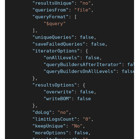
"resultsUnique"
:
"no"
,
"queriesFrom"
:
"file"
,
"queryFormat"
:
[
"$query"
]
,
"uniqueQueries"
:
false
,
"saveFailedQueries"
:
false
,
"iteratorOptions"
:
{
"onAllLevels"
:
false
,
"queryBuildersAfterIterator"
:
fals
"queryBuildersOnAllLevels"
:
false
}
,
"resultsOptions"
:
{
"overwrite"
:
false
,
"writeBOM"
:
false
}
,
"doLog"
:
"no"
,
"limitLogsCount"
:
"0"
,
"keepUnique"
:
"No"
,
"moreOptions"
:
false
,