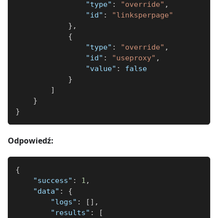
"type"
:
"override"
,
"id"
:
"linksperpage"
}
,
{
"type"
:
"override"
,
"id"
:
"useproxy"
,
"value"
:
false
}
]
}
}
Odpowiedź:
{
"success"
:
1
,
"data"
:
{
"logs"
:
[
]
,
"results"
:
[