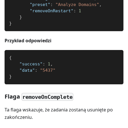
"preset"
:
"Analyze Domains"
,
"removeOnRestart"
:
1
}
}
Przykład odpowiedzi
{
"success"
:
1
,
"data"
:
"5437"
}
Flaga
removeOnComplete
Ta flaga wskazuje, że zadania zostaną usunięte po
zakończeniu.