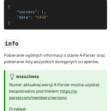
{
"success"
:
1
,
"data"
:
"5438"
}
info
Pobieranie ogólnych informacji o stanie A-Parser oraz
pobieranie listy wszystkich dostępnych scraperów.
WSKAZÓWKA
Numer aktualnej wersji A-Parser można uzyskać
bezpośrednio pod linkiem:
https://a-
parser.com/members/versions
Przykład: