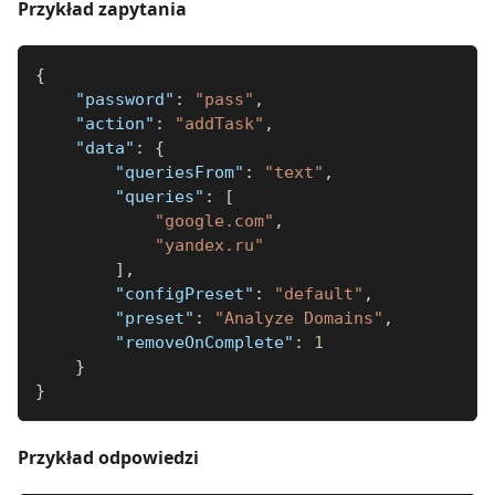
Przykład zapytania
{
"password"
:
"pass"
,
"action"
:
"addTask"
,
"data"
:
{
"queriesFrom"
:
"text"
,
"queries"
:
[
"google.com"
,
"yandex.ru"
]
,
"configPreset"
:
"default"
,
"preset"
:
"Analyze Domains"
,
"removeOnComplete"
:
1
}
}
Przykład odpowiedzi