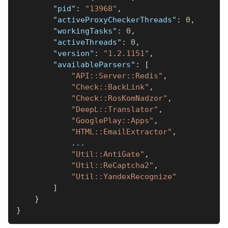
"pid"
:
"13968"
,
"activeProxyCheckerThreads"
:
0
,
"workingTasks"
:
0
,
"activeThreads"
:
0
,
"version"
:
"1.2.1151"
,
"availableParsers"
:
[
"API::Server::Redis"
,
"Check::BackLink"
,
"Check::RosKomNadzor"
,
"DeepL::Translator"
,
"GooglePlay::Apps"
,
"HTML::EmailExtractor"
,
            ...
"Util::AntiGate"
,
"Util::ReCaptcha2"
,
"Util::YandexRecognize"
]
}
}