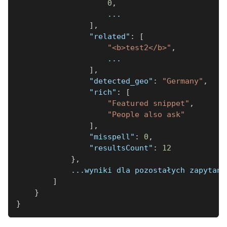
0
,
                    ...
]
,
"related"
:
[
"<b>test2</b>"
,
                    ...
]
,
"detected_geo"
:
"Germany"
,
"rich"
:
[
"Featured snippet"
,
"People also ask"
]
,
"misspell"
:
0
,
"resultsCount"
:
12
}
,
            ...wyniki dla pozostałych zapytań.
]
}
}