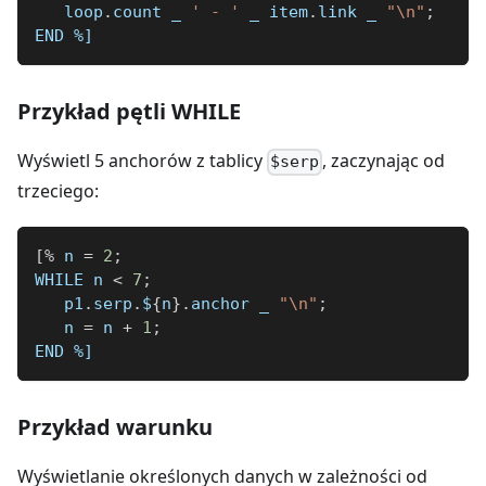
   loop
.
count 
_
' - '
_
 item
.
link 
_
"\n"
;
END 
%]
Przykład pętli WHILE
Wyświetl 5 anchorów z tablicy
, zaczynając od
$serp
trzeciego:
[
%
 n 
=
2
;
WHILE n 
<
7
;
   p1
.
serp
.
$
{
n
}
.
anchor 
_
"\n"
;
   n 
=
 n 
+
1
;
END 
%]
Przykład warunku
Wyświetlanie określonych danych w zależności od