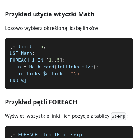
Przykład użycia wtyczki Math
Losowo wybierz określoną liczbę linków:
[
%
 limit 
=
5
;
USE Math
;
FOREACH i IN 
[
1
..
5
]
;
   n 
=
 Math
.
rand
(
intlinks
.
size
)
;
   intlinks
.
$n
.
link 
_
"\n"
;
END 
%]
Przykład pętli FOREACH
Wyświetl wszystkie linki i ich pozycje z tablicy
:
$serp
[
%
 FOREACH item IN p1
.
serp
;