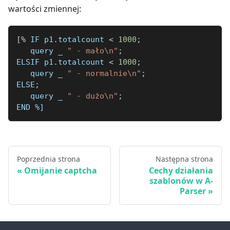
wartości zmiennej:
[
%
 IF p1
.
totalcount 
<
1000
;
   query 
_
" - mało\n"
;
ELSIF p1
.
totalcount 
<
1000
;
   query 
_
" - normalnie\n"
;
ELSE
;
   query 
_
" - dużo\n"
;
END 
%]
Poprzednia strona
Następna strona
Omijanie captcha
Cechy działania
szablonów w A-
Parser