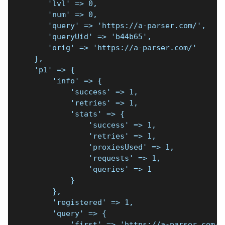
       'lvl' => 0,
       'num' => 0,
       'query' => 'https://a-parser.com/',
       'queryUid' => 'b44b65',
       'orig' => 'https://a-parser.com/'
    },
    'p1' => {
        'info' => {
            'success' => 1,
            'retries' => 1,
            'stats' => {
                'success' => 1,
                'retries' => 1,
                'proxiesUsed' => 1,
                'requests' => 1,
                'queries' => 1
            }
        },
        'registered' => 1,
        'query' => {
            'first' => 'https://a-parser.com/'