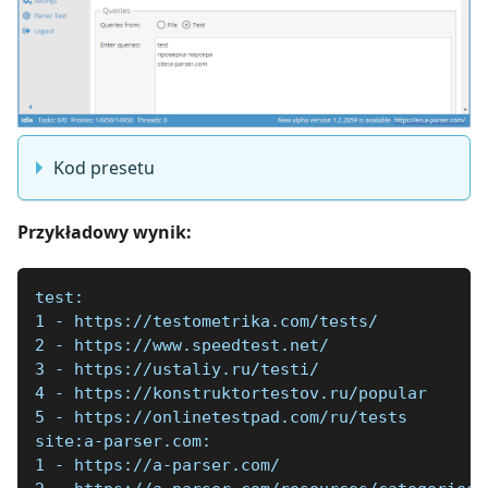
Kod presetu
Przykładowy wynik:
test:
1 - https://testometrika.com/tests/
2 - https://www.speedtest.net/
3 - https://ustaliy.ru/testi/
4 - https://konstruktortestov.ru/popular
5 - https://onlinetestpad.com/ru/tests
site:a-parser.com:
1 - https://a-parser.com/