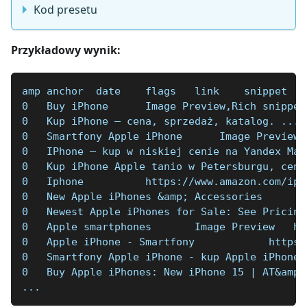
Kod presetu
Przykładowy wynik:
amp anchor  date    flags   link    snippet
0   Buy iPhone      Image Preview,Rich snippet
0   Kup iPhone — cena, sprzedaż, katalog. ... 
0   Smartfony Apple iPhone      Image Preview,
0   IPhone — kup w niskiej cenie na Yandex Mar
0   Kup iPhone Apple tanio w Petersburgu, cena
0   Iphone          https://www.amazon.com/iph
0   New Apple iPhones &amp; Accessories       
0   Newest Apple iPhones for Sale: See Pricing
0   Apple smartphones       Image Preview   ht
0   Apple iPhone - Smartfony            https:
0   Smartfony Apple iPhone - kup Apple iPhone 
0   Buy Apple iPhones: New iPhone 15 | AT&amp;
...