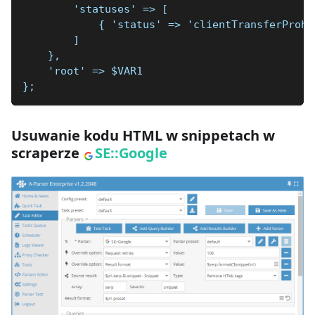
        'statuses' => [
            { 'status' => 'clientTransferProhi
        ]
    },
    'root' => $VAR1
};
Usuwanie kodu HTML w snippetach w
scraperze
SE::Google