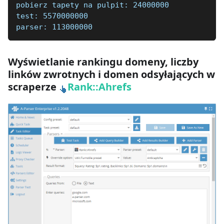
pobierz tapety na pulpit: 24000000
test: 5570000000
parser: 113000000
Wyświetlanie rankingu domeny, liczby
linków zwrotnych i domen odsyłających w
scraperze
Rank::Ahrefs