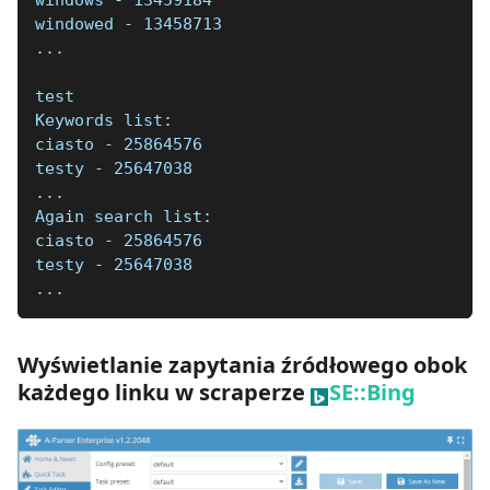
windowed - 13458713
...
test
Keywords list:
ciasto - 25864576
testy - 25647038
...
Again search list:
ciasto - 25864576
testy - 25647038
...
Wyświetlanie zapytania źródłowego obok
każdego linku w scraperze
SE::Bing