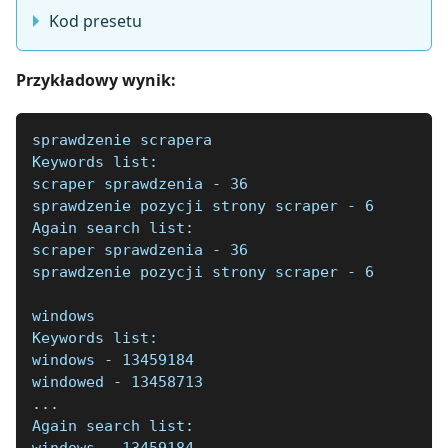
Kod presetu
Przykładowy wynik:
sprawdzenie scrapera
Keywords list:
scraper sprawdzenia - 36
sprawdzenie pozycji strony scraper - 6
Again search list:
scraper sprawdzenia - 36
sprawdzenie pozycji strony scraper - 6
windows
Keywords list:
windows - 13459184
windowed - 13458713
...
Again search list:
windows - 13459184