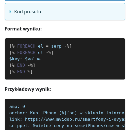
Kod presetu
Format wyniku:
[
%
FOREACH
 el 
=
 serp 
-
%
]
[
%
FOREACH
 el 
-
%
]
$key
:
 $value
[
%
END
-
%
]
[
%
END
%
]
Przykładowy wynik:
amp: 0
anchor: Kup iPhone (Ajfon) w sklepie interneto
link: https://www.mvideo.ru/smartfony-i-svyaz-
snippet: Świetne ceny na <em>iPhone</em> w skl