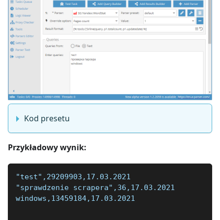
Kod presetu
Przykładowy wynik:
"test",29209903,17.03.2021
"sprawdzenie scrapera",36,17.03.2021
windows,13459184,17.03.2021