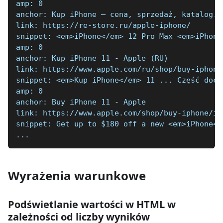
amp: 0
anchor: Kup iPhone — cena, sprzedaż, katalog. 
link: https://re-store.ru/apple-iphone/
snippet: <em>iPhone</em> 12 Pro Max <em>iPhone
amp: 0
anchor: Kup iPhone 11 - Apple (RU)
link: https://www.apple.com/ru/shop/buy-iphone
snippet: <em>Kup iPhone</em> 11 ... Część doch
amp: 0
anchor: Buy iPhone 11 - Apple
link: https://www.apple.com/shop/buy-iphone/ip
snippet: Get up to $180 off a new <em>iPhone</
...
Wyrażenia warunkowe
Podświetlanie wartości w HTML w
zależności od liczby wyników