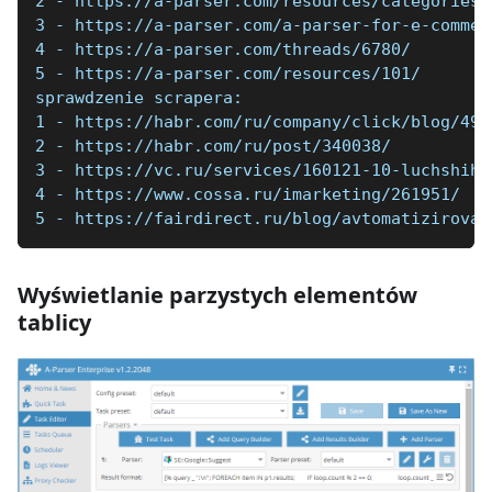
2 - https://a-parser.com/resources/categories/
3 - https://a-parser.com/a-parser-for-e-commer
4 - https://a-parser.com/threads/6780/
5 - https://a-parser.com/resources/101/
sprawdzenie scrapera:
1 - https://habr.com/ru/company/click/blog/494
2 - https://habr.com/ru/post/340038/
3 - https://vc.ru/services/160121-10-luchshih-
4 - https://www.cossa.ru/imarketing/261951/
5 - https://fairdirect.ru/blog/avtomatizirovan
Wyświetlanie parzystych elementów
tablicy