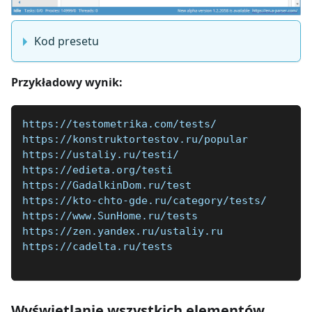
Kod presetu
Przykładowy wynik:
https://testometrika.com/tests/
https://konstruktortestov.ru/popular
https://ustaliy.ru/testi/
https://edieta.org/testi
https://GadalkinDom.ru/test
https://kto-chto-gde.ru/category/tests/
https://www.SunHome.ru/tests
https://zen.yandex.ru/ustaliy.ru
https://cadelta.ru/tests
Wyświetlanie wszystkich elementów