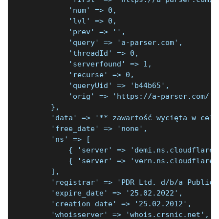
            'num' => 0,
            'lvl' => 0,
            'prev' => '',
            'query' => 'a-parser.com',
            'threadId' => 0,
            'serverfound' => 1,
            'recurse' => 0,
            'queryUid' => 'b44b65',
            'orig' => 'https://a-parser.com/'
        },
        'data' => '** zawartość wycięta w celu
        'free_date' => 'none',
        'ns' => [
            { 'server' => 'demi.ns.cloudflare.
            { 'server' => 'vern.ns.cloudflare.
        ],
        'registrar' => 'PDR Ltd. d/b/a PublicD
        'expire_date' => '25.02.2022',
        'creation_date' => '25.02.2012',
        'whoisserver' => 'whois.crsnic.net',