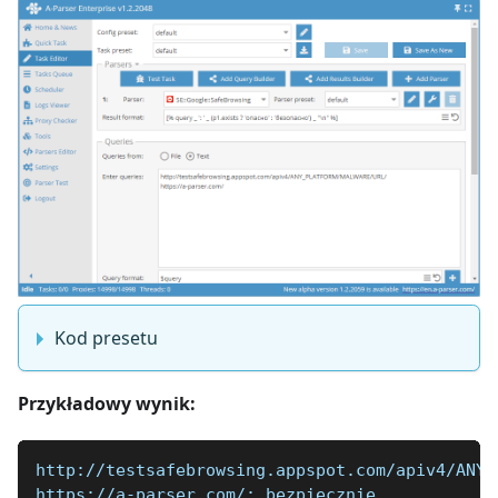
Kod presetu
Przykładowy wynik:
http://testsafebrowsing.appspot.com/apiv4/ANY_
https://a-parser.com/: bezpiecznie