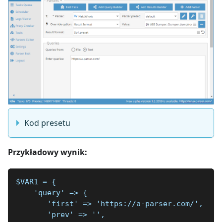
Kod presetu
Przykładowy wynik:
$VAR1 = {
    'query' => {
       'first' => 'https://a-parser.com/',
       'prev' => '',