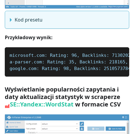
Kod presetu
Przykładowy wynik:
microsoft.com: Rating: 96, Backlinks: 71302020
a-parser.com: Rating: 35, Backlinks: 218165, D
google.com: Rating: 98, Backlinks: 25105737844
Wyświetlanie popularności zapytania i
daty aktualizacji statystyk w scraperze
SE::Yandex::WordStat
w formacie CSV