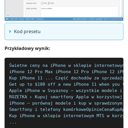
Kod presetu
Przykładowy wynik:
Świetne ceny na iPhone w sklepie internetowym 
iPhone 12 Pro Max iPhone 12 Pro iPhone 12 iPho
Kup iPhone 11 ... Część dochodów ze sprzedaży 
Get up to $180 off a new iPhone 11 when you tr
Apple iPhone w Svyaznoy — wszystkie modele i ko
ROZETKA ▹ Kupuj smartfony Apple w korzystnej c
iPhone — porównaj modele i kup w sprawdzonym s
Smartfony i telefony komórkoweOpinieCenaKupApp
Kup iPhone w sklepie internetowym MTS w korzys
...