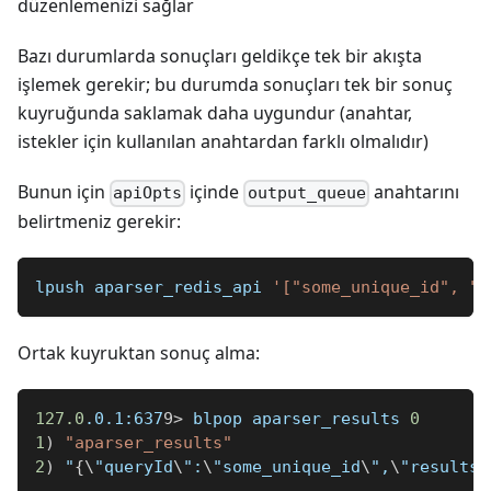
düzenlemenizi sağlar
Bazı durumlarda sonuçları geldikçe tek bir akışta
işlemek gerekir; bu durumda sonuçları tek bir sonuç
kuyruğunda saklamak daha uygundur (anahtar,
istekler için kullanılan anahtardan farklı olmalıdır)
Bunun için
içinde
anahtarını
apiOpts
output_queue
belirtmeniz gerekir:
lpush aparser_redis_api 
'["some_unique_id", "N
Ortak kuyruktan sonuç alma:
127.0
.0.1:637
9
>
 blpop aparser_results 
0
1
)
"aparser_results"
2
)
 "
{
\
"queryId
\
":
\
"some_unique_id
\
",
\
"results
\