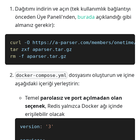
Dağıtımı indirin ve açın (tek kullanımlık bağlantıyı
önceden Üye Paneli'nden,
burada
açıklandığı gibi
almanız gerekir):
curl
 -O https://a-parser.com/members/onetime/c
tar
 zxf aparser.tar.gz
rm
 -f aparser.tar.gz
dosyasını oluşturun ve içine
docker-compose.yml
aşağıdaki içeriği yerleştirin:
Temel
parolasız ve port açılmadan olan
seçenek
, Redis yalnızca Docker ağı içinde
erişilebilir olacak
version
:
'3'