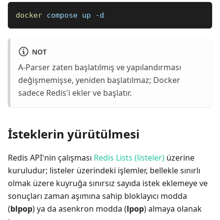
docker
 compose up -d
NOT
A-Parser zaten başlatılmış ve yapılandırması
değişmemişse, yeniden başlatılmaz; Docker
sadece Redis'i ekler ve başlatır.
İsteklerin yürütülmesi
Redis API'nin çalışması
Redis Lists (listeler)
üzerine
kuruludur; listeler üzerindeki işlemler, bellekle sınırlı
olmak üzere kuyruğa sınırsız sayıda istek eklemeye ve
sonuçları zaman aşımına sahip bloklayıcı modda
(
blpop
) ya da asenkron modda (
lpop
) almaya olanak