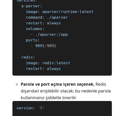
services
:
a-parser
:
image
:
 aparser/runtime
:
latest
command
:
 ./aparser
restart
:
 always
volumes
:
-
 ./aparser
:
/app
ports
:
-
 9091
:
9091
redis
:
image
:
 redis
:
latest
restart
:
 always
Parola ve port açma içeren seçenek
, Redis
dışarıdan erişilebilir olacak; bu nedenle parola
kullanmanız şiddetle önerilir
version
:
'3'