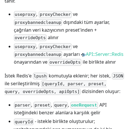
tanır.
,
ve
useproxy
proxyChecker
dışındaki tüm ayarlar,
proxybannedcleanup
çağrılan veri kazıyıcının preset'inden +
alınır
overrideOpts
,
ve
useproxy
proxyChecker
ayarları
API::Server::Redis
proxybannedcleanup
önayarından ve
ile birlikte alınır
overrideOpts
İstek Redis'e
komutuyla eklenir; her istek,
lpush
JSON
ile serileştirilmiş
[queryId, parser, preset,
dizisinden oluşur:
query, overrideOpts, apiOpts]
,
,
,
API
oneRequest
parser
preset
query
isteğindeki benzer alanlara karşılık gelir
- istekle birlikte oluşturulur;
queryId