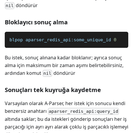
döndürür
nil
Bloklayıcı sonuç alma
blpop aparser_redis_api:some_unique_id 
0
Bu istek, sonuç alınana kadar bloklanır; ayrıca sonuç
alma için maksimum bir zaman aşımı belirtebilirsiniz,
ardından komut
döndürür
nil
Sonuçları tek kuyruğa kaydetme
Varsayılan olarak A-Parser, her istek için sonucu kendi
benzersiz anahtarı
aparser_redis_api:query_id
altında saklar; bu da istekleri gönderip sonuçları her iş
parçacığı için ayrı ayrı alarak çoklu iş parçacıklı işlemeyi