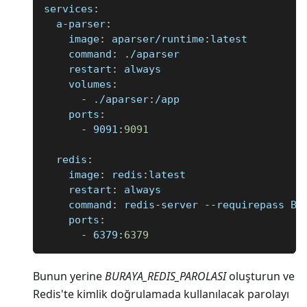
services
:
a-parser
:
image
:
 aparser/runtime
:
latest
command
:
 ./aparser
restart
:
 always
volumes
:
-
 ./aparser
:
/app
ports
:
-
 9091
:
9091
redis
:
image
:
 redis
:
latest
restart
:
 always
command
:
 redis
-
server 
-
-
requirepass BU
ports
:
-
 6379
:
6379
Bunun yerine
BURAYA
_
REDIS
_
PAROLASI
oluşturun ve
Redis'te kimlik doğrulamada kullanılacak parolayı