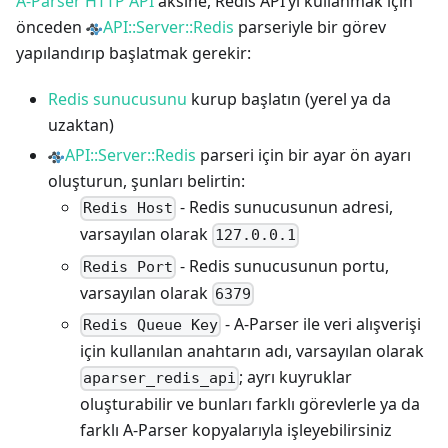
A-Parser HTTP API
aksine, Redis API’yi kullanmak için
önceden
API::Server::Redis
parseriyle bir görev
yapılandırıp başlatmak gerekir:
Redis sunucusunu
kurup başlatın (yerel ya da
uzaktan)
API::Server::Redis
parseri için bir ayar ön ayarı
oluşturun, şunları belirtin:
- Redis sunucusunun adresi,
Redis Host
varsayılan olarak
127.0.0.1
- Redis sunucusunun portu,
Redis Port
varsayılan olarak
6379
- A-Parser ile veri alışverişi
Redis Queue Key
için kullanılan anahtarın adı, varsayılan olarak
; ayrı kuyruklar
aparser_redis_api
oluşturabilir ve bunları farklı görevlerle ya da
farklı A-Parser kopyalarıyla işleyebilirsiniz