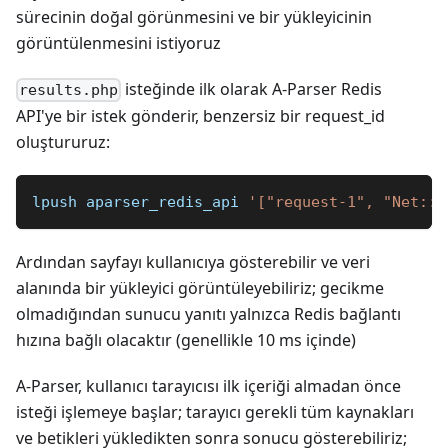
sürecinin doğal görünmesini ve bir yükleyicinin
görüntülenmesini istiyoruz
isteğinde ilk olarak A-Parser Redis
results.php
API'ye bir istek gönderir, benzersiz bir request_id
oluştururuz:
​lpush aparser_redis_api 
'["request-1", "Net::W
Ardından sayfayı kullanıcıya gösterebilir ve veri
alanında bir yükleyici görüntüleyebiliriz; gecikme
olmadığından sunucu yanıtı yalnızca Redis bağlantı
hızına bağlı olacaktır (genellikle 10 ms içinde)
A-Parser, kullanıcı tarayıcısı ilk içeriği almadan önce
isteği işlemeye başlar; tarayıcı gerekli tüm kaynakları
ve betikleri yükledikten sonra sonucu gösterebiliriz;