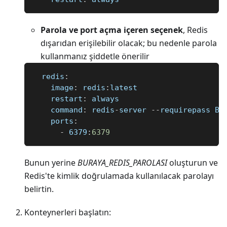
Parola ve port açma içeren seçenek
, Redis
dışarıdan erişilebilir olacak; bu nedenle parola
kullanmanız şiddetle önerilir
redis
:
image
:
 redis
:
latest
restart
:
 always
command
:
 redis
-
server 
-
-
requirepass BU
ports
:
-
 6379
:
6379
Bunun yerine
BURAYA
_
REDIS
_
PAROLASI
oluşturun ve
Redis'te kimlik doğrulamada kullanılacak parolayı
belirtin.
Konteynerleri başlatın: