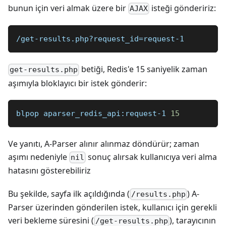
bunun için veri almak üzere bir
isteği göndeririz:
AJAX
/get-results.php?request_id=request-1
betiği, Redis'e 15 saniyelik zaman
get-results.php
aşımıyla bloklayıcı bir istek gönderir:
blpop aparser_redis_api:request-1 
15
Ve yanıtı, A-Parser alınır alınmaz döndürür; zaman
aşımı nedeniyle
sonuç alırsak kullanıcıya veri alma
nil
hatasını gösterebiliriz
Bu şekilde, sayfa ilk açıldığında (
) A-
/results.php
Parser üzerinden gönderilen istek, kullanıcı için gerekli
veri bekleme süresini (
), tarayıcının
/get-results.php