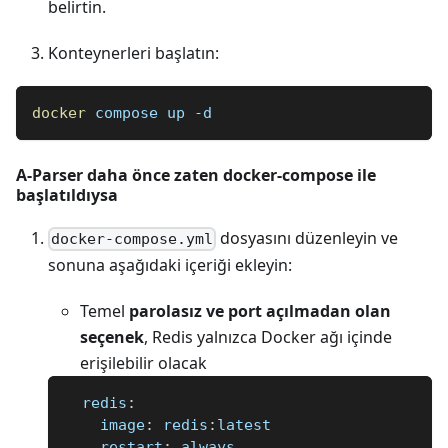
belirtin.
Konteynerleri başlatın:
docker
 compose up -d
A-Parser daha önce zaten docker-compose ile
başlatıldıysa
dosyasını düzenleyin ve
docker-compose.yml
sonuna aşağıdaki içeriği ekleyin:
Temel
parolasız ve port açılmadan olan
seçenek
, Redis yalnızca Docker ağı içinde
erişilebilir olacak
redis
:
image
:
 redis
:
latest
restart
:
 always