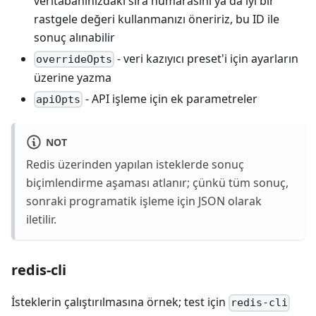
veritabanınızdaki sıra numarasını ya da iyi bir
rastgele değeri kullanmanızı öneririz, bu ID ile
sonuç alınabilir
- veri kazıyıcı preset'i için ayarların
overrideOpts
üzerine yazma
- API işleme için ek parametreler
apiOpts
NOT
Redis üzerinden yapılan isteklerde sonuç
biçimlendirme aşaması atlanır; çünkü tüm sonuç,
sonraki programatik işleme için JSON olarak
iletilir.
redis-cli
İsteklerin çalıştırılmasına örnek; test için
redis-cli