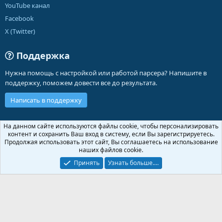
YouTube канал
Facebook
X (Twitter)
Поддержка
Нужна помощь с настройкой или работой парсера? Напишите в
поддержку, поможем довести все до результата.
Написать в поддержку
Russian (RU)
На данном сайте используются файлы cookie, чтобы персонализировать
контент и сохранить Ваш вход в систему, если Вы зарегистрируетесь.
Обратная связь
Условия и правила
Продолжая использовать этот сайт, Вы соглашаетесь на использование
Политика конфиденциальности
Помощь
Главная
R
наших файлов cookie.
S
S
Принять
Узнать больше.…
®
Community platform by XenForo
© 2010-2026 XenForo Ltd.