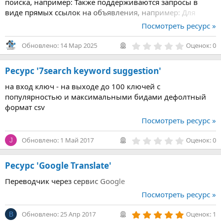
поиска, например: Также поддерживаются запросы в
виде прямых ссылок на объявления, например: Для
парсинга номеров телефонов и/или кол-ва просмотров
Посмотреть ресурс »
объявления обязательно нужно установить модуль...
0
Обновлено:
14 Мар 2025
Оценок: 0
,
0
0
Ресурс '7search keyword suggestion'
з
в
на вход ключ - на выходе до 100 ключей с
ё
з
популярностью и максимальными бидами дефолтный
д
формат csv
Посмотреть ресурс »
0
Обновлено:
1 Май 2017
Оценок: 0
J
,
0
0
Ресурс 'Google Translate'
з
в
Переводчик через сервис Google
ё
з
Посмотреть ресурс »
д
5
Обновлено:
25 Апр 2017
Оценок: 1
B
,