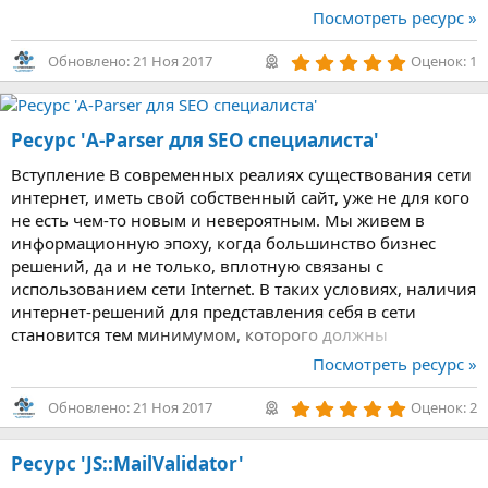
системы как: медийная реклама контекстная реклама
Посмотреть ресурс »
поисковый маркетинг в целом и SEO в частности
продвижение...
5
Обновлено:
21 Ноя 2017
Оценок: 1
,
0
0
з
Ресурс 'A-Parser для SEO специалиста'
в
ё
з
Вступление В современных реалиях существования сети
д
интернет, иметь свой собственный сайт, уже не для кого
не есть чем-то новым и невероятным. Мы живем в
информационную эпоху, когда большинство бизнес
решений, да и не только, вплотную связаны с
использованием сети Internet. В таких условиях, наличия
интернет-решений для представления себя в сети
становится тем минимумом, которого должны
придерживаться абсолютно все участники этого
Посмотреть ресурс »
объединения. И не важно в какой форме будет это все...
5
Обновлено:
21 Ноя 2017
Оценок: 2
,
0
0
Ресурс 'JS::MailValidator'
з
в