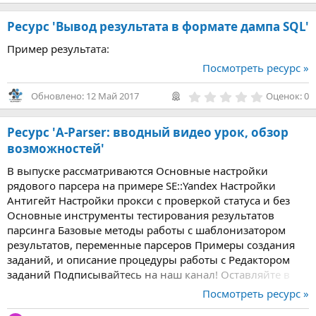
0
0
Ресурс 'Вывод результата в формате дампа SQL'
з
в
Пример результата:
ё
з
Посмотреть ресурс »
д
0
Обновлено:
12 Май 2017
Оценок: 0
,
0
0
Ресурс 'A-Parser: вводный видео урок, обзор
з
в
возможностей'
ё
з
В выпуске рассматриваются Основные настройки
д
рядового парсера на примере SE::Yandex Настройки
Антигейт Настройки прокси с проверкой статуса и без
Основные инструменты тестирования результатов
парсинга Базовые методы работы с шаблонизатором
результатов, переменные парсеров Примеры создания
заданий, и описание процедуры работы с Редактором
заданий Подписывайтесь на наш канал! Оставляйте в
комментариях свои идеи и пожелания для будущих
Посмотреть ресурс »
видео