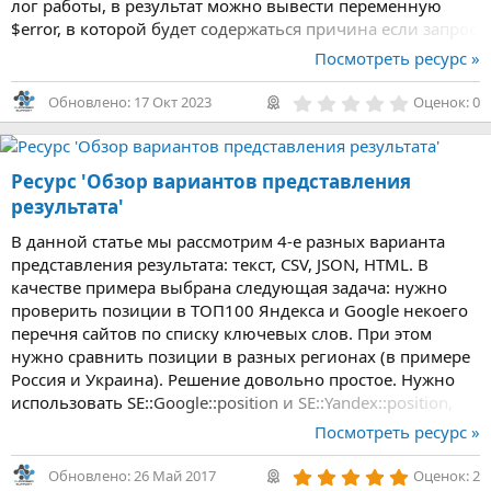
лог работы, в результат можно вывести переменную
$error, в которой будет содержаться причина если запрос
был неудачным
Посмотреть ресурс »
0
Обновлено:
17 Окт 2023
Оценок: 0
,
0
0
з
Ресурс 'Обзор вариантов представления
в
ё
результата'
з
д
В данной статье мы рассмотрим 4-е разных варианта
представления результата: текст, CSV, JSON, HTML. В
качестве примера выбрана следующая задача: нужно
проверить позиции в ТОП100 Яндекса и Google некоего
перечня сайтов по списку ключевых слов. При этом
нужно сравнить позиции в разных регионах (в примере
Россия и Украина). Решение довольно простое. Нужно
использовать SE::Google::position и SE::Yandex::position,
задавая регионы и кол-во ссылок для парсинга. В
Посмотреть ресурс »
запросы подаем ключевые слова для...
5
Обновлено:
26 Май 2017
Оценок: 2
,