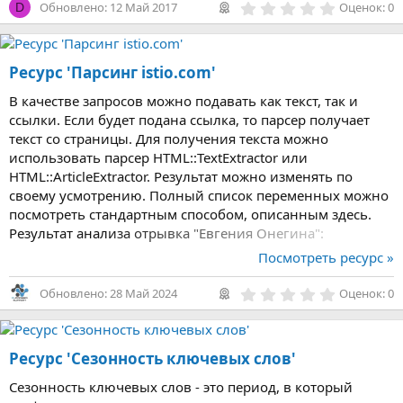
0
Обновлено:
12 Май 2017
Оценок: 0
D
,
0
0
з
Ресурс 'Парсинг istio.com'
в
ё
з
В качестве запросов можно подавать как текст, так и
д
ссылки. Если будет подана ссылка, то парсер получает
текст со страницы. Для получения текста можно
использовать парсер HTML::TextExtractor или
HTML::ArticleExtractor. Результат можно изменять по
своему усмотрению. Полный список переменных можно
посмотреть стандартным способом, описанным здесь.
Результат анализа отрывка "Евгения Онегина":
Посмотреть ресурс »
0
Обновлено:
28 Май 2024
Оценок: 0
,
0
0
з
Ресурс 'Сезонность ключевых слов'
в
ё
з
Сезонность ключевых слов - это период, в который
д