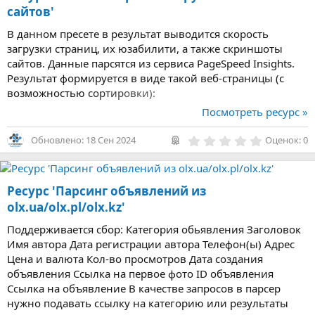
ё
сайтов'
з
д
В данном пресете в результат выводится скорость
загрузки страниц, их юзабилити, а также скриншоты
сайтов. Данные парсятся из сервиса PageSpeed Insights.
Результат формируется в виде такой веб-страницы (с
возможностью сортировки):
Посмотреть ресурс »
0
Обновлено:
18 Сен 2024
Оценок: 0
,
0
0
з
Ресурс 'Парсинг объявлений из
в
ё
olx.ua/olx.pl/olx.kz'
з
д
Поддерживается сбор: Категория обьявления Заголовок
Имя автора Дата регистрации автора Телефон(ы) Адрес
Цена и валюта Кол-во просмотров Дата создания
объявления Ссылка на первое фото ID объявления
Ссылка на объявление В качестве запросов в парсер
нужно подавать ссылку на категорию или результаты