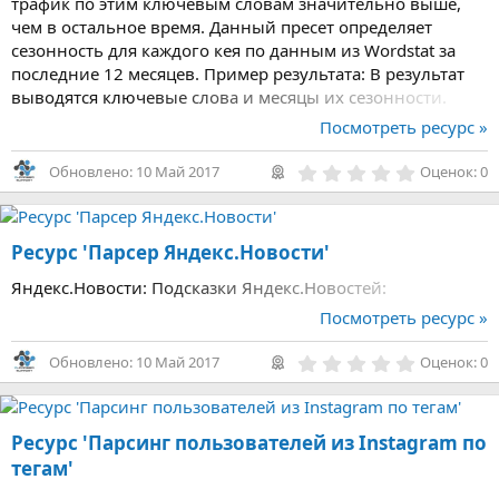
трафик по этим ключевым словам значительно выше,
чем в остальное время. Данный пресет определяет
сезонность для каждого кея по данным из Wordstat за
последние 12 месяцев. Пример результата: В результат
выводятся ключевые слова и месяцы их сезонности.
Посмотреть ресурс »
0
Обновлено:
10 Май 2017
Оценок: 0
,
0
0
з
Ресурс 'Парсер Яндекс.Новости'
в
ё
з
Яндекс.Новости: Подсказки Яндекс.Новостей:
д
Посмотреть ресурс »
0
Обновлено:
10 Май 2017
Оценок: 0
,
0
0
з
Ресурс 'Парсинг пользователей из Instagram по
в
ё
тегам'
з
д