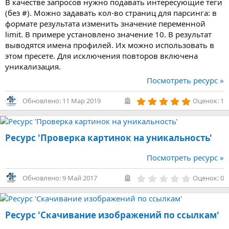
В качестве запросов нужно подавать интересующие теги
(без #). Можно задавать кол-во страниц для парсинга: в
формате результата изменить значение переменной
limit. В примере установлено значение 10. В результат
выводятся имена профилей. Их можно использовать в
этом пресете. Для исключения повторов включена
уникализация.
Посмотреть ресурс »
5
Обновлено:
11 Мар 2019
Оценок: 1
,
0
0
з
Ресурс 'Проверка картинок на уникальность'
в
ё
з
Посмотреть ресурс »
д
0
Обновлено:
9 Май 2017
Оценок: 0
,
0
0
з
Ресурс 'Скачивание изображений по ссылкам'
в
ё