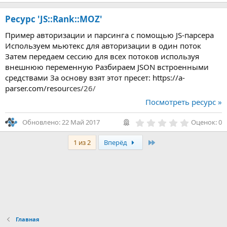
0
0
Ресурс 'JS::Rank::MOZ'
з
в
Пример авторизации и парсинга с помощью JS-парсера
ё
з
Используем мьютекс для авторизации в один поток
д
Затем передаем сессию для всех потоков используя
внешнюю переменную Разбираем JSON встроенными
средствами За основу взят этот пресет: https://a-
parser.com/resources/26/
Посмотреть ресурс »
0
Обновлено:
22 Май 2017
Оценок: 0
,
0
Последняя
1 из 2
Вперёд
0
з
в
ё
з
д
Главная