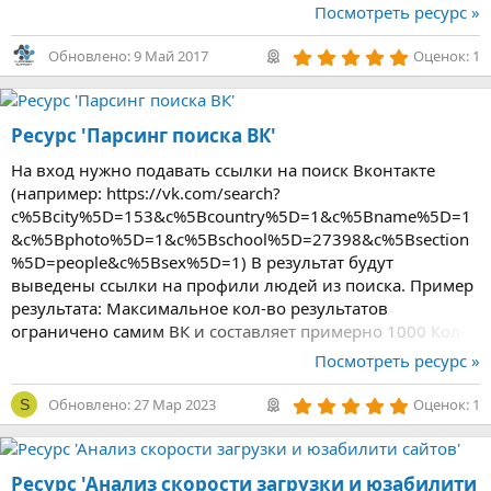
з
Посмотреть ресурс »
д
5
Обновлено:
9 Май 2017
Оценок: 1
,
0
0
з
Ресурс 'Парсинг поиска ВК'
в
ё
з
На вход нужно подавать ссылки на поиск Вконтакте
д
(например: https://vk.com/search?
c%5Bcity%5D=153&c%5Bcountry%5D=1&c%5Bname%5D=1
&c%5Bphoto%5D=1&c%5Bschool%5D=27398&c%5Bsection
%5D=people&c%5Bsex%5D=1) В результат будут
выведены ссылки на профили людей из поиска. Пример
результата: Максимальное кол-во результатов
ограничено самим ВК и составляет примерно 1000 Кол-
во результатов, которое будет спаршено, можно
Посмотреть ресурс »
регулировать. Для этого нужно указать кол-во страниц
выдачи в Общем формат...
5
Обновлено:
27 Мар 2023
Оценок: 1
S
,
0
0
з
Ресурс 'Анализ скорости загрузки и юзабилити
в