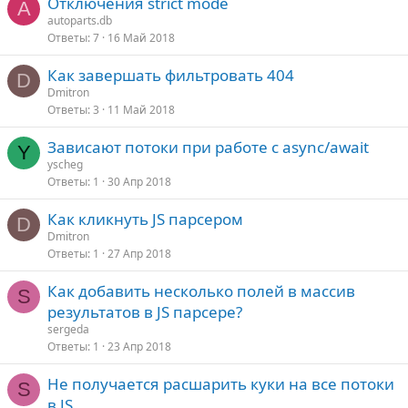
Отключения strict mode
A
autoparts.db
Ответы
7
16 Май 2018
Как завершать фильтровать 404
D
Dmitron
Ответы
3
11 Май 2018
Зависают потоки при работе с async/await
Y
yscheg
Ответы
1
30 Апр 2018
Как кликнуть JS парсером
D
Dmitron
Ответы
1
27 Апр 2018
Как добавить несколько полей в массив
S
результатов в JS парсере?
sergeda
Ответы
1
23 Апр 2018
Не получается расшарить куки на все потоки
S
в JS