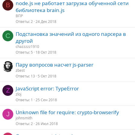
node.js не работает загрузка обученной сети
В
библиотека brain.js
ВПР
Ответы
2
24 Дек 2018
Подстановка значений из одного парсера в
C
другой
chazzzzz1910
Ответы
5
18 Окт 2018
Пару вопросов насчет js-parser
zbest
Ответы
13
5 Окт 2018
JavaScript error: TypeError
Z
zloj
Ответы
1
25 Сен 2018
Unknown file for require: crypto-browserify
J
johnsmith
Ответы
2
26 Июл 2018