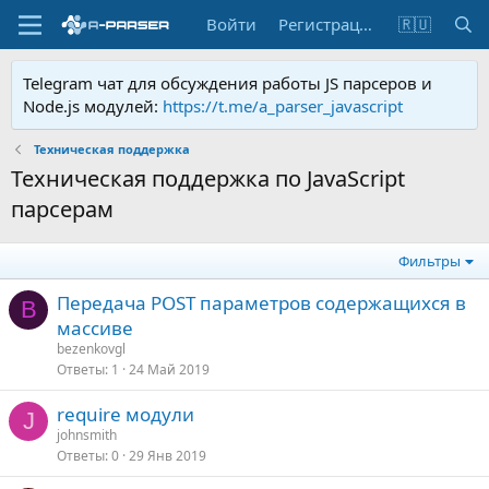
Войти
Регистрация
🇷🇺
Telegram чат для обсуждения работы JS парсеров и
Node.js модулей:
https://t.me/a_parser_javascript
Техническая поддержка
Техническая поддержка по JavaScript
парсерам
Фильтры
Передача POST параметров содержащихся в
B
массиве
bezenkovgl
Ответы
1
24 Май 2019
require модули
J
johnsmith
Ответы
0
29 Янв 2019