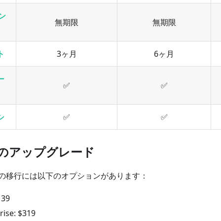
セン
無期限
無期限
ト
3ヶ月
6ヶ月
ー
✅
✅
シ
✅
✅
のアップグレード
の移行には以下のオプションがあります：
139
prise: $319