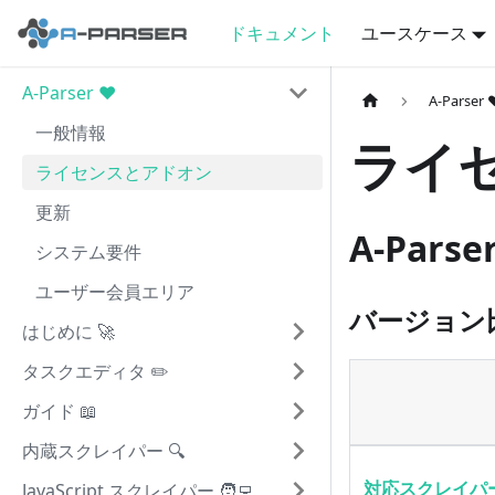
ドキュメント
ユースケース
A-Parser ❤️
A-Parser 
一般情報
ライ
ライセンスとアドオン
更新
A-Par
システム要件
ユーザー会員エリア
バージョン
はじめに 🚀
タスクエディタ ✏️
ガイド 📖
内蔵スクレイパー 🔍
対応スクレイパ
JavaScript スクレイパー 🧑‍💻