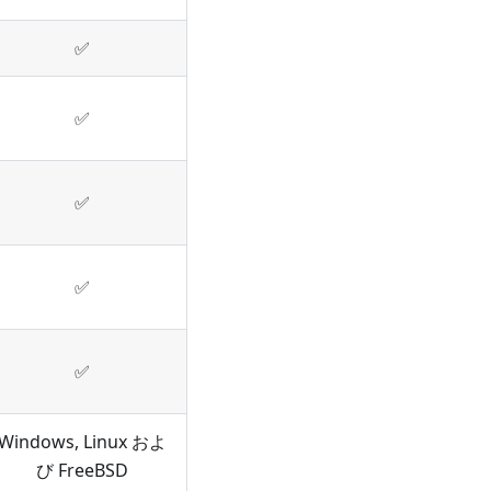
✅
✅
✅
✅
✅
Windows, Linux およ
び FreeBSD