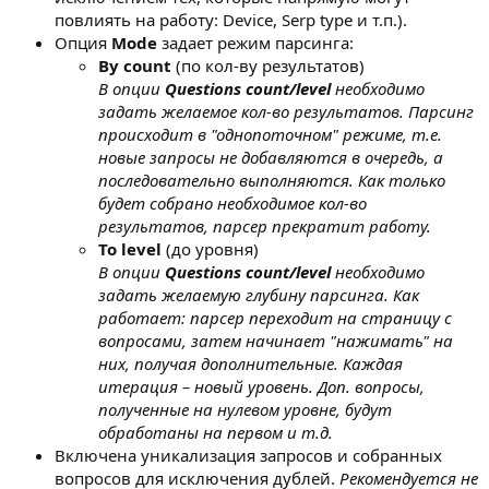
повлиять на работу: Device, Serp type и т.п.).
Опция
Mode
задает режим парсинга:
By count
(по кол-ву результатов)
В опции
Questions count/level
необходимо
задать желаемое кол-во результатов. Парсинг
происходит в "однопоточном" режиме, т.е.
новые запросы не добавляются в очередь, а
последовательно выполняются. Как только
будет собрано необходимое кол-во
результатов, парсер прекратит работу.
To level
(до уровня)
В опции
Questions count/level
необходимо
задать желаемую глубину парсинга. Как
работает: парсер переходит на страницу с
вопросами, затем начинает "нажимать" на
них, получая дополнительные. Каждая
итерация – новый уровень. Доп. вопросы,
полученные на нулевом уровне, будут
обработаны на первом и т.д.
Включена уникализация запросов и собранных
вопросов для исключения дублей.
Рекомендуется не