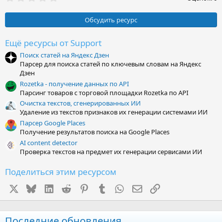
,
0
0
Обсудить ресурс
з
в
ё
Ещё ресурсы от Support
з
Поиск статей на Яндекс Дзен
д
Парсер для поиска статей по ключевым словам на Яндекс
Дзен
Rozetka - получение данных по API
Парсинг товаров с торговой площадки Rozetka по API
Очистка текстов, сгенерированных ИИ
Удаление из текстов признаков их генерации системами ИИ
Парсер Google Places
Получение результатов поиска на Google Places
AI content detector
Проверка текстов на предмет их генерации сервисами ИИ
Поделиться этим ресурсом
X
Bluesky
LinkedIn
Reddit
Pinterest
Tumblr
WhatsApp
Электронная почта
Ссылка
Последние обновления