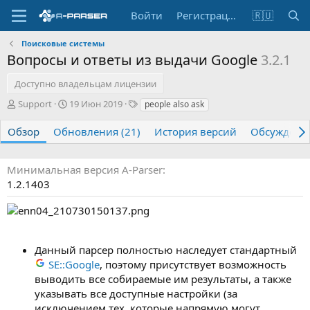
Войти
Регистрация
🇷🇺
Поисковые системы
Вопросы и ответы из выдачи Google
3.2.1
Доступно владельцам лицензии
А
Д
Т
Support
19 Июн 2019
people also ask
в
а
е
т
т
г
Обзор
Обновления (21)
История версий
Обсуждени
о
а
и
р
с
о
Минимальная версия A-Parser
з
1.2.1403
д
а
н
и
я
Данный парсер полностью наследует стандартный
SE::Google
, поэтому присутствует возможность
выводить все собираемые им результаты, а также
указывать все доступные настройки (за
исключением тех, которые напрямую могут