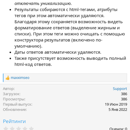
отключать уникализацию.
Результаты собираются с html-тегами, атрибуты
тегов при этом автоматически удаляются.
Благодаря этому сохраняется возможность видеть
форматирование ответов (выделение жирным и
списки). При этом теги можно очищать с помощью
конструктора результатов (включено по-
умолчанию).
Даты ответов автоматически удаляются.
Также присутствует возможность выводить полный
html-код ответов.
maxximseo
Р
е
Автор
Support
а
к
Загрузок
386
ц
Просмотры
386
и
Первый выпуск
19 Июн 2019
и
Обновление
5 Янв 2022
:
Рейтинги
0
Оценок: 0