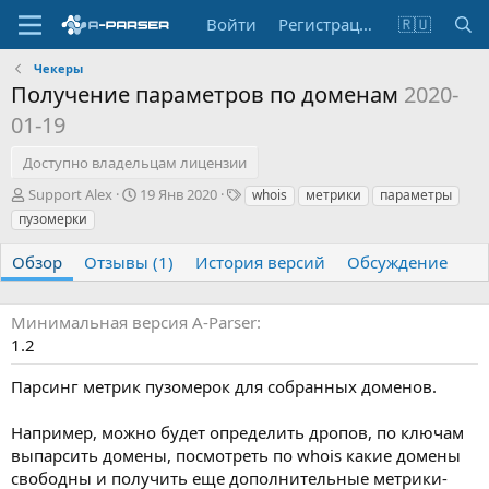
Войти
Регистрация
🇷🇺
Чекеры
Получение параметров по доменам
2020-
01-19
Доступно владельцам лицензии
А
Д
Т
Support Alex
19 Янв 2020
whois
метрики
параметры
в
а
е
пузомерки
т
т
г
о
а
и
Обзор
Отзывы (1)
История версий
Обсуждение
р
с
о
з
Минимальная версия A-Parser
д
1.2
а
н
Парсинг метрик пузомерок для собранных доменов.
и
я
Например, можно будет определить дропов, по ключам
выпарсить домены, посмотреть по whois какие домены
свободны и получить еще дополнительные метрики-