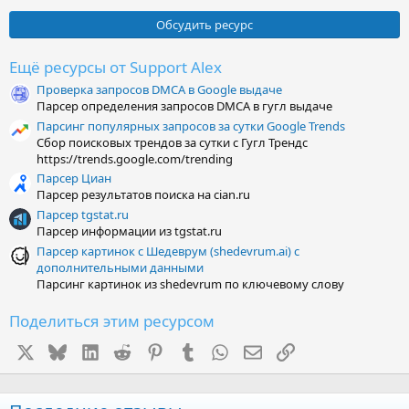
Обсудить ресурс
Ещё ресурсы от Support Alex
Проверка запросов DMCA в Google выдаче
Парсер определения запросов DMCA в гугл выдаче
Парсинг популярных запросов за сутки Google Trends
Сбор поисковых трендов за сутки с Гугл Трендс
https://trends.google.com/trending
Парсер Циан
Парсер результатов поиска на cian.ru
Парсер tgstat.ru
Парсер информации из tgstat.ru
Парсер картинок с Шедеврум (shedevrum.ai) с
дополнительными данными
Парсинг картинок из shedevrum по ключевому слову
Поделиться этим ресурсом
X
Bluesky
LinkedIn
Reddit
Pinterest
Tumblr
WhatsApp
Электронная почта
Ссылка