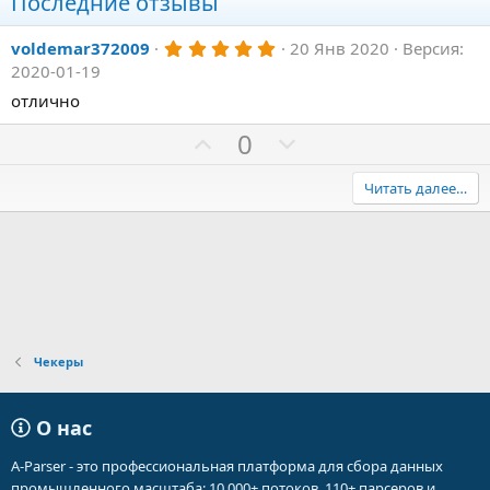
Последние отзывы
5
voldemar372009
20 Янв 2020
Версия:
,
2020-01-19
0
0
отлично
з
в
З
П
0
ё
а
з
р
д
о
Читать далее…
т
и
в
Чекеры
О нас
A-Parser - это профессиональная платформа для сбора данных
промышленного масштаба: 10 000+ потоков, 110+ парсеров и