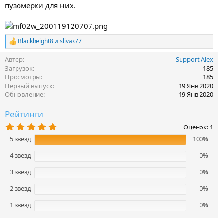
пузомерки для них.
Blackheight8
и
slivak77
Р
е
Автор
Support Alex
а
к
Загрузок
185
ц
Просмотры
185
и
Первый выпуск
19 Янв 2020
и
Обновление
19 Янв 2020
:
Рейтинги
5
Оценок: 1
,
5 звезд
100%
0
0
з
4 звезд
0%
в
ё
3 звезд
0%
з
д
2 звезд
0%
1 звезд
0%