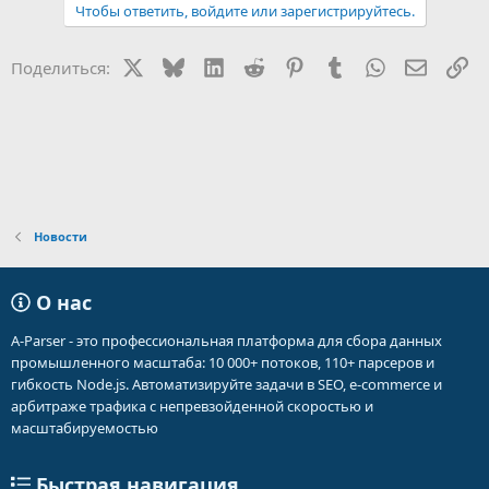
а
Чтобы ответить, войдите или зарегистрируйтесь.
к
ц
и
X
Bluesky
LinkedIn
Reddit
Pinterest
Tumblr
WhatsApp
Электр
Сс
Поделиться:
и
:
Новости
О нас
A-Parser - это профессиональная платформа для сбора данных
промышленного масштаба: 10 000+ потоков, 110+ парсеров и
гибкость Node.js. Автоматизируйте задачи в SEO, e-commerce и
арбитраже трафика с непревзойденной скоростью и
масштабируемостью
Быстрая навигация