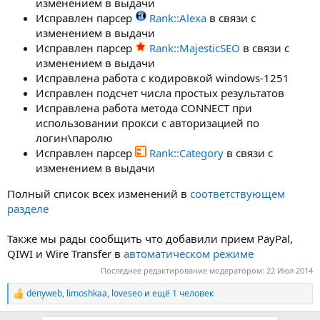
изменением в выдачи
Исправлен парсер
Rank::Alexa
в связи с
изменением в выдачи
Исправлен парсер
Rank::MajesticSEO
в связи с
изменением в выдачи
Исправлена работа с кодировкой windows-1251
Исправлен подсчет числа простых результатов
Исправлена работа метода CONNECT при
использовании прокси с авторизацией по
логин\паролю
Исправлен парсер
Rank::Category
в связи с
изменением в выдачи
Полный список всех изменений в
соответствующем
разделе
Также мы рады сообщить что добавили прием PayPal,
QIWI и Wire Transfer в
автоматическом режиме
Последнее редактирование модератором:
22 Июл 2014
denyweb
,
limoshkaa
,
loveseo
и ещё 1 человек
Р
е