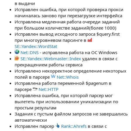
в выдачи
Исправлен ошибка, при которой проверка прокси
начиналась заново при перезагрузке интерфейса
Исправлена медленная работа очереди заданий
при большом количестве заданий(более 1000)
Исправлен вывод исходного запроса $query.first
при многоуровневом парсинге в
SE::Yandex::WordStat
Net::DNS
- исправлена работа на ОС Windows
SE::Yandex::Webmaster::Index
удален в связи с
прекращением работы сервиса
Исправлено некорректное определение некоторых
полей в парсере
Net::Whois
Исправлена работа переменной $pagenum в
парсере
Net::HTTP
Исправлена ошибка, при которой парсер мог
вылететь при использовании уникализации по
простым результам
Задания с пустым файлом запросов не завершались
автоматически
Исправлен парсер
Rank::Ahrefs
в связи с