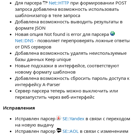
Для парсера
Net::HTTP
при формировании POST
запроса добавлена возможность использовать
шаблонизатор в теле запроса
Добавлена возможность выводить результаты в
формате JSON
Новая опция Not found is error для парсера
Net::DNS
- позволяет перепроверять ложные ответы
от DNS серверов
Добавлена возможность удалять неиспользуемые
базы данных Keep unique
Новые подсказки в интерфейсе, соответствуют
новому формату шаблонов
Добавлена возможность сбросить пароль доступа к
интерфейсу A-Parser
Сервер парсера теперь можно выключить или
перезапустить через веб-интерфейс
Исправления
Исправлен парсер
SE::Yandex
в связи с переходом
на новую выдачу
Исправлен парсер
SE::AOL
в связи с изменением