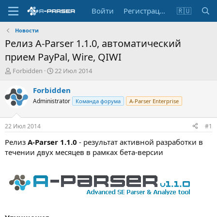
Войти
Регистрация
🇷🇺
Новости
Релиз A-Parser 1.1.0, автоматический
прием PayPal, Wire, QIWI
А
Д
Forbidden
22 Июл 2014
в
а
т
т
Forbidden
о
а
Administrator
Команда форума
A-Parser Enterprise
р
н
т
а
е
ч
22 Июл 2014
#1
м
а
ы
л
Релиз
A-Parser 1.1.0
- результат активной разработки в
а
течении двух месяцев в рамках бета-версии