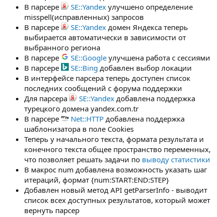
В парсере
SE::Yandex
улучшено определение
misspell(исправленных) запросов
В парсере
SE::Yandex
домен Яндекса теперь
выбирается автоматически в зависимости от
выбранного региона
В парсере
SE::Google
улучшена работа с сессиями
В парсере
SE::Bing
добавлен выбор локации
В интерфейсе парсера теперь доступен список
последних сообщений с форума поддержки
Для парсера
SE::Yandex
добавлена поддержка
турецкого домена yandex.com.tr
В парсере
Net::HTTP
добавлена поддержка
шаблонизатора в поле Cookies
Теперь у начального текста, формата результата и
конечного текста общее пространство переменных,
что позволяет решать задачи по
выводу статистики
В макрос num добавлена возможность указать шаг
итераций, формат {num:START:END:STEP}
Добавлен новый метод API getParserInfo - выводит
список всех доступных результатов, который может
вернуть парсер