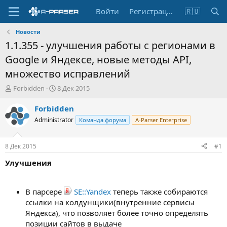
Войти
Регистрация
🇷🇺
Новости
1.1.355 - улучшения работы с регионами в
Google и Яндексе, новые методы API,
множество исправлений
А
Д
Forbidden
8 Дек 2015
в
а
т
т
Forbidden
о
а
Administrator
Команда форума
A-Parser Enterprise
р
н
т
а
е
ч
8 Дек 2015
#1
м
а
ы
л
Улучшения
а
В парсере
SE::Yandex
теперь также собираются
ссылки на колдунщики(внутренние сервисы
Яндекса), что позволяет более точно определять
позиции сайтов в выдаче