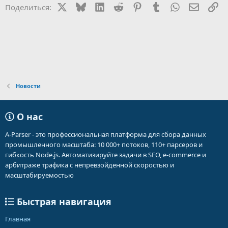
и
X
Bluesky
LinkedIn
Reddit
Pinterest
Tumblr
WhatsApp
Электр
Сс
Поделиться:
и
:
Новости
О нас
A-Parser - это профессиональная платформа для сбора данных
промышленного масштаба: 10 000+ потоков, 110+ парсеров и
гибкость Node.js. Автоматизируйте задачи в SEO, e-commerce и
арбитраже трафика с непревзойденной скоростью и
масштабируемостью
Быстрая навигация
Главная