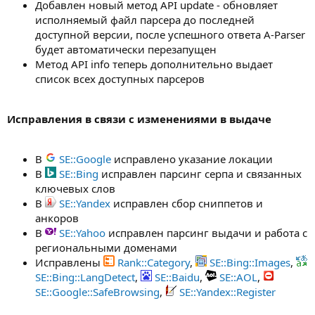
Добавлен новый метод API update - обновляет
исполняемый файл парсера до последней
доступной версии, после успешного ответа A-Parser
будет автоматически перезапущен
Метод API info теперь дополнительно выдает
список всех доступных парсеров
Исправления в связи с изменениями в выдаче
В
SE::Google
исправлено указание локации
В
SE::Bing
исправлен парсинг серпа и связанных
ключевых слов
В
SE::Yandex
исправлен сбор сниппетов и
анкоров
В
SE::Yahoo
исправлен парсинг выдачи и работа с
региональными доменами
Исправлены
Rank::Category
,
SE::Bing::Images
,
SE::Bing::LangDetect
,
SE::Baidu
,
SE::AOL
,
SE::Google::SafeBrowsing
,
SE::Yandex::Register