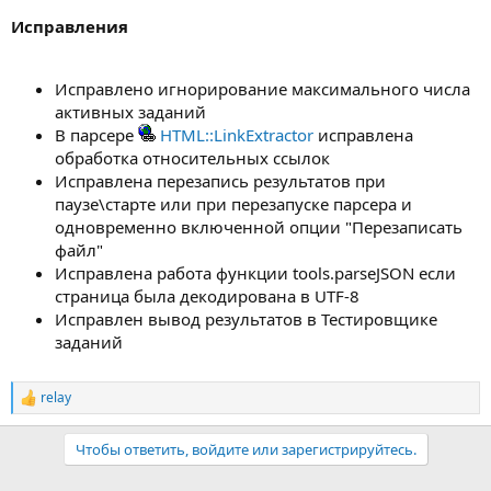
Исправления
Исправлено игнорирование максимального числа
активных заданий
В парсере
HTML::LinkExtractor
исправлена
обработка относительных ссылок
Исправлена перезапись результатов при
паузе\старте или при перезапуске парсера и
одновременно включенной опции "Перезаписать
файл"
Исправлена работа функции tools.parseJSON если
страница была декодирована в UTF-8
Исправлен вывод результатов в Тестировщике
заданий
relay
Р
е
а
Чтобы ответить, войдите или зарегистрируйтесь.
к
ц