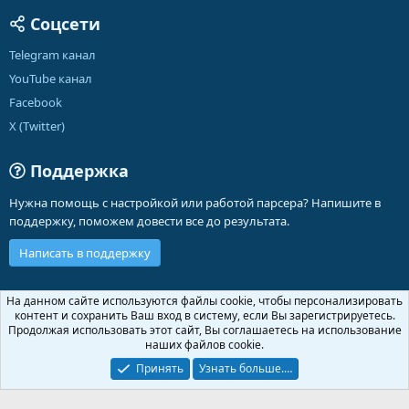
Соцсети
Telegram канал
YouTube канал
Facebook
X (Twitter)
Поддержка
Нужна помощь с настройкой или работой парсера? Напишите в
поддержку, поможем довести все до результата.
Написать в поддержку
Russian (RU)
На данном сайте используются файлы cookie, чтобы персонализировать
контент и сохранить Ваш вход в систему, если Вы зарегистрируетесь.
Обратная связь
Условия и правила
Продолжая использовать этот сайт, Вы соглашаетесь на использование
Политика конфиденциальности
Помощь
Главная
R
наших файлов cookie.
S
S
Принять
Узнать больше.…
®
Community platform by XenForo
© 2010-2026 XenForo Ltd.