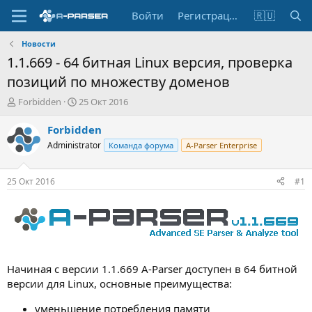
Войти
Регистрация
🇷🇺
Новости
1.1.669 - 64 битная Linux версия, проверка
позиций по множеству доменов
А
Д
Forbidden
25 Окт 2016
в
а
т
т
Forbidden
о
а
Administrator
Команда форума
A-Parser Enterprise
р
н
т
а
е
ч
25 Окт 2016
#1
м
а
ы
л
а
Начиная с версии 1.1.669 A-Parser доступен в 64 битной
версии для Linux, основные преимущества:
уменьшение потребления памяти