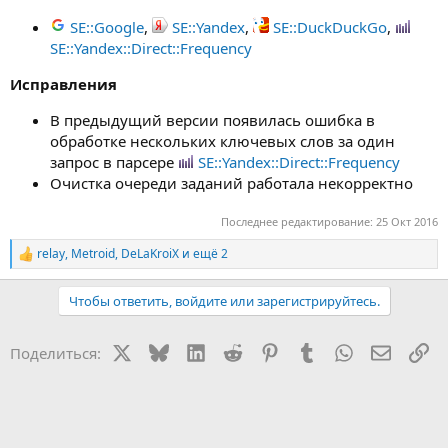
SE::Google
,
SE::Yandex
,
SE::DuckDuckGo
,
SE::Yandex::Direct::Frequency
Исправления
В предыдущий версии появилась ошибка в
обработке нескольких ключевых слов за один
запрос в парсере
SE::Yandex::Direct::Frequency
Очистка очереди заданий работала некорректно
Последнее редактирование:
25 Окт 2016
relay
,
Metroid
,
DeLaKroiX
и ещё 2
Р
е
а
Чтобы ответить, войдите или зарегистрируйтесь.
к
ц
и
X
Bluesky
LinkedIn
Reddit
Pinterest
Tumblr
WhatsApp
Электр
Сс
Поделиться:
и
: