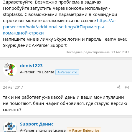
Здравствуйте. Возможно проблема в задачах.
Попробуйте запустить через консоль используя -
stoptasks. С возможными параметрами в командной
строке вы можете ознакомиться по ссылке
https://a-
parser.com/wiki/additional-settings/#Параметры-
командной-строки
Напишите мне в личку Skype логин и пароль TeamViever.
Skype: Денис A-Parser Support
Последнее редактирование:
23 Авг 2017
denis1223
A-Parser Pro License
A-Parser Pro
24 Авг 2017
#4
так и не работает уже какой день и ваши монипуляции
не помогают. блин нафиг обновился. где старую версию
скачать?
Support Денис
A-Parser Enterprise License
A-Parser Enterprise