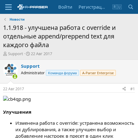
Войти
Регистрация
🇷🇺
Новости
1.1.918 - улучшена работа с override и
отдельные append/preppend text для
каждого файла
А
Д
Support
22 Авг 2017
в
а
т
т
Support
о
а
Administrator
Команда форума
A-Parser Enterprise
р
н
т
а
е
ч
22 Авг 2017
#1
м
а
ы
л
а
Улучшения
Изменена работа с override: устранена возможность
их дублирования, а также улучшен выбор и
добавление настроек в пресет в один клик