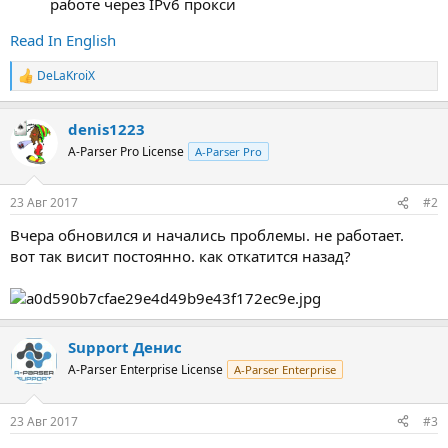
работе через IPv6 прокси
Read In English
DeLaKroiX
Р
е
а
denis1223
к
ц
A-Parser Pro License
A-Parser Pro
и
и
:
23 Авг 2017
#2
Вчера обновился и начались проблемы. не работает.
вот так висит постоянно. как откатится назад?
Support Денис
A-Parser Enterprise License
A-Parser Enterprise
23 Авг 2017
#3