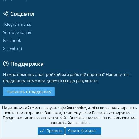
Соцсети
Telegram канал
YouTube канал
Facebook
X (Twitter)
Поддержка
Нужна помощь с настройкой или работой парсера? Напишите в
поддержку, поможем довести все до результата.
Написать в поддержку
Russian (RU)
На данном сайте используются файлы cookie, чтобы персонализировать
контент и сохранить Ваш вход в систему, если Вы зарегистрируетесь.
Обратная связь
Условия и правила
Продолжая использовать этот сайт, Вы соглашаетесь на использование
Политика конфиденциальности
Помощь
Главная
R
наших файлов cookie.
S
S
Принять
Узнать больше.…
®
Community platform by XenForo
© 2010-2026 XenForo Ltd.