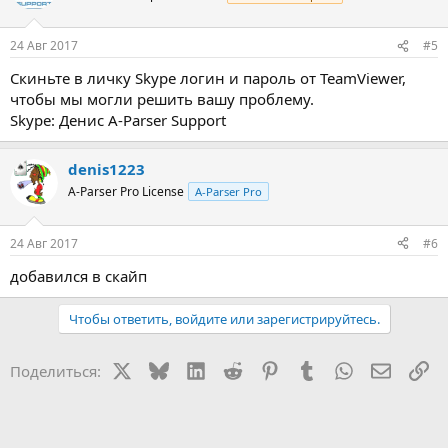
24 Авг 2017
#5
Скиньте в личку Skype логин и пароль от TeamViewer,
чтобы мы могли решить вашу проблему.
Skype: Денис A-Parser Support
denis1223
A-Parser Pro License
A-Parser Pro
24 Авг 2017
#6
добавился в скайп
Чтобы ответить, войдите или зарегистрируйтесь.
X
Bluesky
LinkedIn
Reddit
Pinterest
Tumblr
WhatsApp
Электр
Сс
Поделиться: