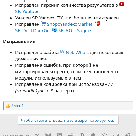
Исправлен парсинг количества результатов в
SE::Youtube
Удален SE::Yandex::TIC, т.к. больше не актуален
Исправлен
Shop::Yandex::Market
,
SE::DuckDuckGo
,
SE::AOL::Suggest
Исправления
Исправлена работа
Net::Whois
для некоторых
доменных зон
Исправлена ошибка, при которой не
импортировался пресет, если не установлены
модули, используемые в нем
Исправлена кодировка при использовании
fs.readdirSync
в JS парсерах
AntonR
Р
е
а
Чтобы ответить, войдите или зарегистрируйтесь.
к
ц
и
X
Bluesky
LinkedIn
Reddit
Pinterest
Tumblr
WhatsApp
Электр
Сс
Поделиться: