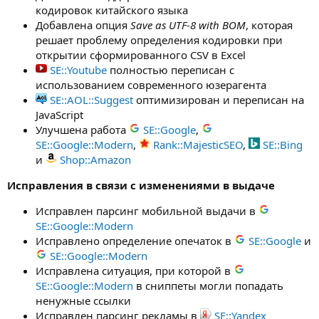
кодировок китайского языка
Добавлена опция
Save as UTF-8 with BOM
, которая
решает проблему определения кодировки при
открытии сформированного CSV в Excel
SE::Youtube
полностью переписан с
использованием современного юзерагента
SE::AOL::Suggest
оптимизирован и переписан на
JavaScript
Улучшена работа
SE::Google
,
SE::Google::Modern
,
Rank::MajesticSEO
,
SE::Bing
и
Shop::Amazon
Исправления в связи с изменениями в выдаче
Исправлен парсинг мобильной выдачи в
SE::Google::Modern
Исправлено определение опечаток в
SE::Google
и
SE::Google::Modern
Исправлена ситуация, при которой в
SE::Google::Modern
в сниппеты могли попадать
ненужные ссылки
Исправлен парсинг рекламы в
SE::Yandex