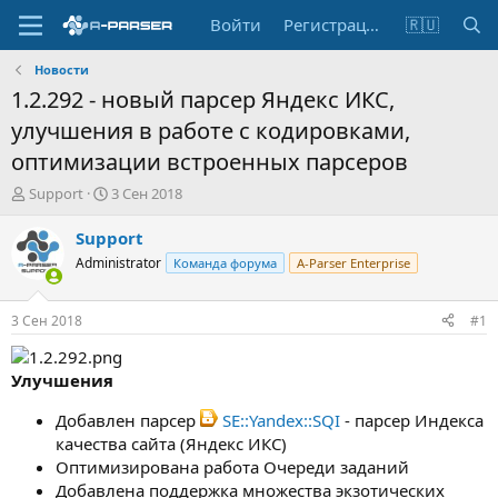
Войти
Регистрация
🇷🇺
Новости
1.2.292 - новый парсер Яндекс ИКС,
улучшения в работе с кодировками,
оптимизации встроенных парсеров
А
Д
Support
3 Сен 2018
в
а
т
т
Support
о
а
Administrator
Команда форума
A-Parser Enterprise
р
н
т
а
е
ч
3 Сен 2018
#1
м
а
ы
л
а
Улучшения
Добавлен парсер
SE::Yandex::SQI
- парсер Индекса
качества сайта (Яндекс ИКС)
Оптимизирована работа Очереди заданий
Добавлена поддержка множества экзотических