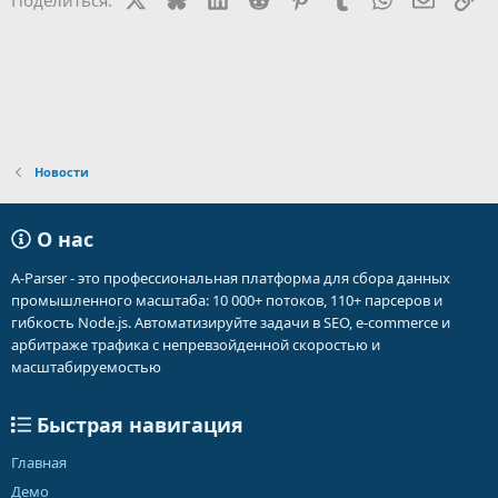
и
:
Новости
О нас
A-Parser - это профессиональная платформа для сбора данных
промышленного масштаба: 10 000+ потоков, 110+ парсеров и
гибкость Node.js. Автоматизируйте задачи в SEO, e-commerce и
арбитраже трафика с непревзойденной скоростью и
масштабируемостью
Быстрая навигация
Главная
Демо