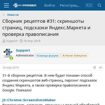
Войти
Регистрация
🇷🇺
Новости
Сборник рецептов #31: скриншоты
страниц, подсказки Яндекс.Маркета и
проверка правописания
А
Д
Support
18 Апр 2019
в
а
т
т
Support
о
а
Administrator
Команда форума
A-Parser Enterprise
р
н
т
а
е
ч
18 Апр 2019
#1
м
а
ы
л
31-й сборник рецептов. В нем будет показан способ
а
создания скриншотов веб-страниц, парсинг подсказок
Яндекс Маркета, а также проверка правописания в
Google. Поехали!
JS::Chrome::ScreenshotsMaker
Возможность загружать страницы с полной обработкой