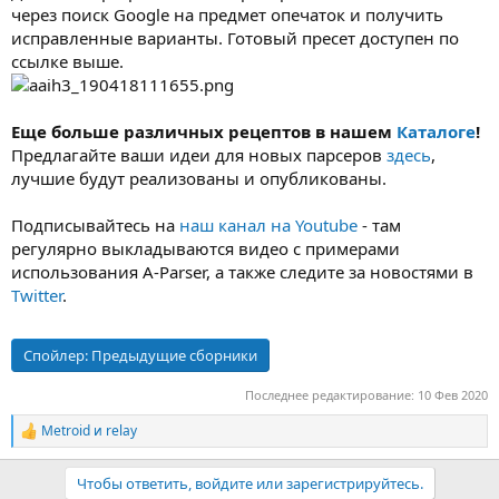
через поиск Google на предмет опечаток и получить
исправленные варианты. Готовый пресет доступен по
ссылке выше.
Еще больше различных рецептов в нашем
Каталоге
!
Предлагайте ваши идеи для новых парсеров
здесь
,
лучшие будут реализованы и опубликованы.
Подписывайтесь на
наш канал на Youtube
- там
регулярно выкладываются видео с примерами
использования A-Parser, а также следите за новостями в
Twitter
.
Спойлер:
Предыдущие сборники
Последнее редактирование:
10 Фев 2020
Metroid
и
relay
Р
е
а
Чтобы ответить, войдите или зарегистрируйтесь.
к