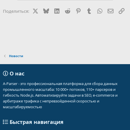
ц
и
X
Bluesky
LinkedIn
Reddit
Pinterest
Tumblr
WhatsApp
Электр
Сс
Поделиться:
и
:
Новости
О нас
A-Parser - это профессиональная платформа для сбора данных
промышленного масштаба: 10 000+ потоков, 110+ парсеров и
гибкость Node.js. Автоматизируйте задачи в SEO, e-commerce и
арбитраже трафика с непревзойденной скоростью и
масштабируемостью
Быстрая навигация