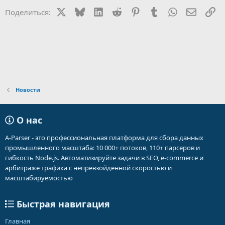
и
X
Bluesky
LinkedIn
Reddit
Pinterest
Tumblr
WhatsApp
Электр
Сс
Поделиться:
и
:
Новости
О нас
A-Parser - это профессиональная платформа для сбора данных
промышленного масштаба: 10 000+ потоков, 110+ парсеров и
гибкость Node.js. Автоматизируйте задачи в SEO, e-commerce и
арбитраже трафика с непревзойденной скоростью и
масштабируемостью
Быстрая навигация
Главная