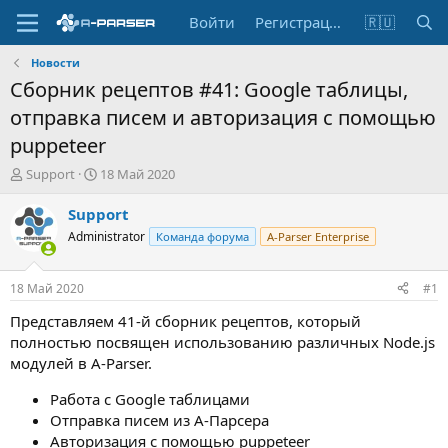
Войти
Регистрация
🇷🇺
Новости
Сборник рецептов #41: Google таблицы,
отправка писем и авторизация с помощью
puppeteer
А
Д
Support
18 Май 2020
в
а
т
т
Support
о
а
Administrator
Команда форума
A-Parser Enterprise
р
н
т
а
е
ч
18 Май 2020
#1
м
а
ы
л
Представляем 41-й сборник рецептов, который
а
полностью посвящен использованию различных Node.js
модулей в A-Parser.
Работа с Google таблицами
Отправка писем из А-Парсера
Авторизация с помощью puppeteer