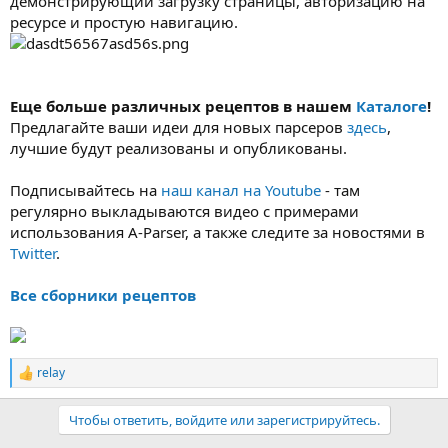
демонстрирующий загрузку страницы, авторизацию на
ресурсе и простую навигацию.
Еще больше различных рецептов в нашем
Каталоге
!
Предлагайте ваши идеи для новых парсеров
здесь
,
лучшие будут реализованы и опубликованы.
Подписывайтесь на
наш канал на Youtube
- там
регулярно выкладываются видео с примерами
использования A-Parser, а также следите за новостями в
Twitter
.
Все сборники рецептов
relay
Р
е
а
Чтобы ответить, войдите или зарегистрируйтесь.
к
ц