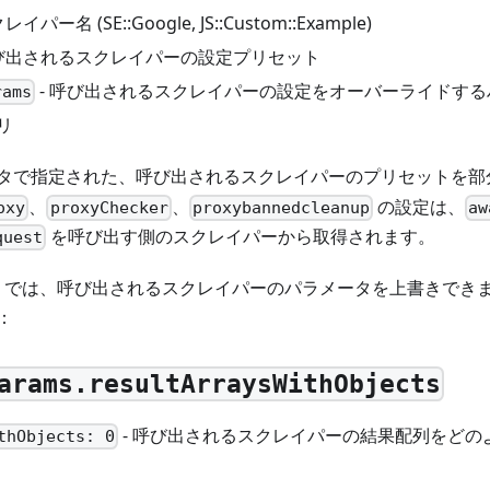
レイパー名 (SE::Google, JS::Custom::Example)
呼び出されるスクレイパーの設定プリセット
- 呼び出されるスクレイパーの設定をオーバーライドする
rams
エリ
タで指定された、呼び出されるスクレイパーのプリセットを部
、
、
の設定は、
oxy
proxyChecker
proxybannedcleanup
aw
を呼び出す側のスクレイパーから取得されます。
quest
では、呼び出されるスクレイパーのパラメータを上書きでき
：
arams.resultArraysWithObjects
- 呼び出されるスクレイパーの結果配列をどの
thObjects: 0