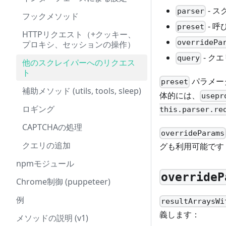
- スク
parser
フックメソッド
- 
preset
HTTPリクエスト（+クッキー、
overridePa
プロキシ、セッションの操作）
- ク
query
他のスクレイパーへのリクエス
ト
パラメー
preset
補助メソッド (utils, tools, sleep)
体的には、
usepr
ロギング
this.parser.re
CAPTCHAの処理
overrideParams
クエリの追加
グも利用可能です
npmモジュール
overrideP
Chrome制御 (puppeteer)
例
resultArraysWi
義します：
メソッドの説明 (v1)