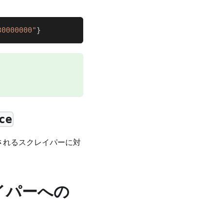
30000000"
}
ce
されるスクレイパーに対
イパーへの