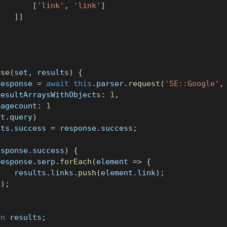
[
'link'
,
'link'
]
]
]
}
rse
(
set
,
 results
)
{
response 
=
await
this
.
parser
.
request
(
'SE::Google'
,
resultArraysWithObjects
:
1
,
pagecount
:
1
et
.
query
)
lts
.
success 
=
 response
.
success
;
esponse
.
success
)
{
response
.
serp
.
forEach
(
element 
=>
{
    results
.
links
.
push
(
element
.
link
)
;
}
)
;
rn
 results
;