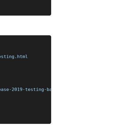
esting.html
ease-2019-testing-basics