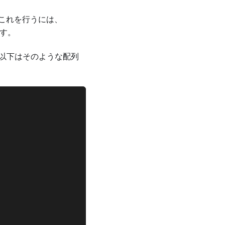
これを行うには、
す。
以下はそのような配列