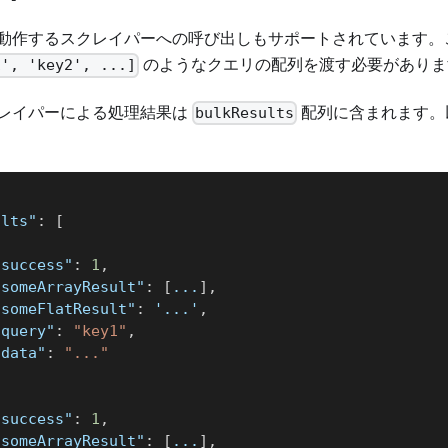
動作するスクレイパーへの呼び出しもサポートされています。
のようなクエリの配列を渡す必要がありま
1', 'key2', ...]
レイパーによる処理結果は
配列に含まれます。
bulkResults
ults"
:
[
"success"
:
1
,
"someArrayResult"
:
[
...
]
,
"someFlatResult"
:
 '...'
,
"query"
:
"key1"
,
"data"
:
"..."
"success"
:
1
,
"someArrayResult"
:
[
...
]
,