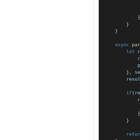
}
}
async
pa
let
 
            
            
}
,
 s
        resu
if
(
r
            
            
}
retu