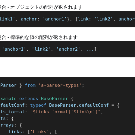
場合 - オブジェクトの配列が返されます
link1'
,
 anchor
:
 'anchor1'
}
,
{
link
:
 'link2'
,
 anchor
場合 - 標準的な値の配列が返されます
 'anchor1'
,
 'link2'
,
 'anchor2'
,
 ...
]
eParser 
}
from
'a-parser-types'
;
Example
extends
BaseParser
{
efaultConf
:
typeof
 BaseParser
.
defaultConf 
=
{
lts_format
:
"$links.format('$link\n')"
,
lts
:
{
arrays
:
{
    links
:
[
'Links'
,
[