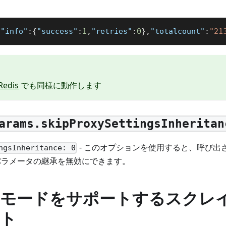
,
"info"
:
{
"success"
:
1
,
"retries"
:
0
}
,
"totalcount"
:
"21
:Redis
でも同様に動作します
arams.skipProxySettingsInheritan
- このオプションを使用すると、呼び出
ngsInheritance: 0
ラメータの継承を無効にできます。
モードをサポートするスクレ
ト