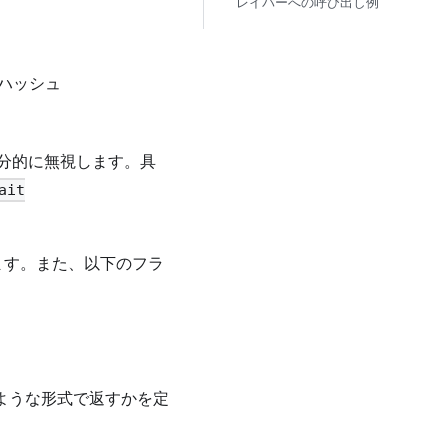
レイパーへの呼び出し例
ハッシュ
分的に無視します。具
ait
ます。また、以下のフラ
ような形式で返すかを定