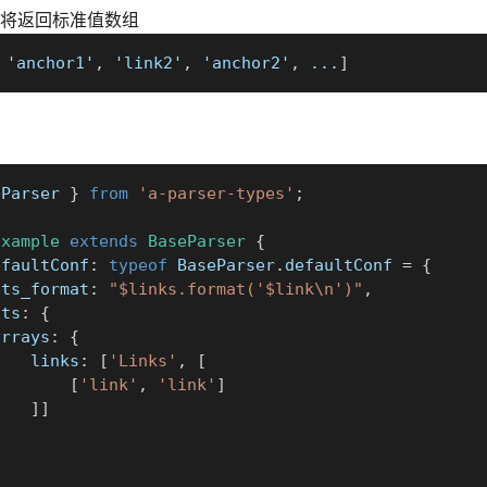
 - 将返回标准值数组
 'anchor1'
,
 'link2'
,
 'anchor2'
,
 ...
]
eParser 
}
from
'a-parser-types'
;
Example
extends
BaseParser
{
efaultConf
:
typeof
 BaseParser
.
defaultConf 
=
{
lts_format
:
"$links.format('$link\n')"
,
lts
:
{
arrays
:
{
    links
:
[
'Links'
,
[
[
'link'
,
'link'
]
]
]
}