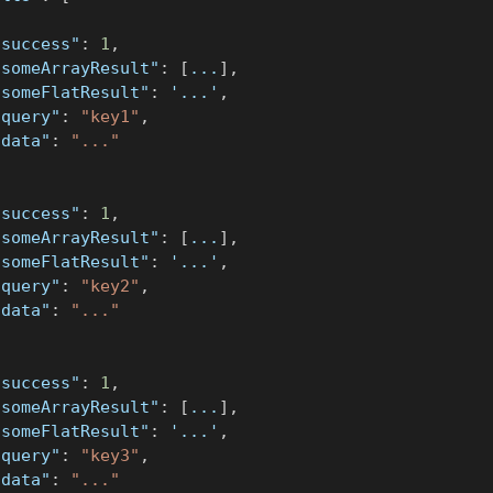
"success"
:
1
,
"someArrayResult"
:
[
...
]
,
"someFlatResult"
:
 '...'
,
"query"
:
"key1"
,
"data"
:
"..."
"success"
:
1
,
"someArrayResult"
:
[
...
]
,
"someFlatResult"
:
 '...'
,
"query"
:
"key2"
,
"data"
:
"..."
"success"
:
1
,
"someArrayResult"
:
[
...
]
,
"someFlatResult"
:
 '...'
,
"query"
:
"key3"
,
"data"
:
"..."