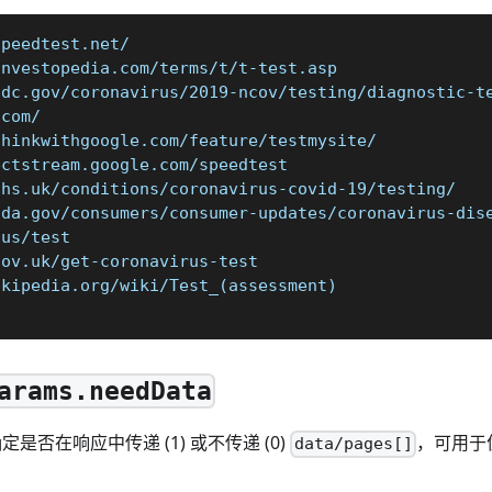
speedtest.net/
investopedia.com/terms/t/t-test.asp
cdc.gov/coronavirus/2019-ncov/testing/diagnostic-t
.com/
thinkwithgoogle.com/feature/testmysite/
ectstream.google.com/speedtest
nhs.uk/conditions/coronavirus-covid-19/testing/
fda.gov/consumers/consumer-updates/coronavirus-dis
.us/test
gov.uk/get-coronavirus-test
ikipedia.org/wiki/Test_(assessment)
arams.needData
确定是否在响应中传递 (1) 或不传递 (0)
，可用于
data/pages[]