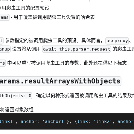
被调用爬虫工具的配置预设
- 用于覆盖被调用爬虫工具设置的哈希表
rams
参数指定的被调用爬虫工具的预设。具体而言，
、
et
useproxy
设置将从调用
的爬虫工
anup
await this.parser.request
中可以重写被调用爬虫工具的参数，此外还提供以下标志：
ms
arams.resultArraysWithObjects
- 确定以何种形式返回被调用爬虫工具的结果数
thObjects: 0
 - 将返回对象数组
link1'
,
 anchor
:
 'anchor1'
}
,
{
link
:
 'link2'
,
 anchor