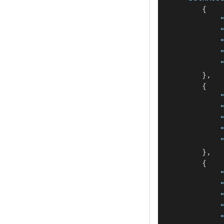
{
}
,
{
}
,
{