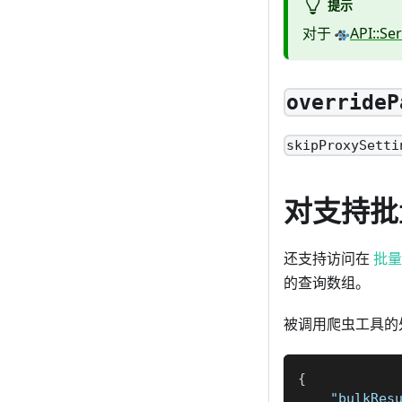
提示
对于
API::Se
overrideP
skipProxySetti
对支持批
还支持访问在
批量
的查询数组。
被调用爬虫工具的
{
"bulkRes