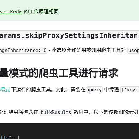
rver::Redis
的工作原理相同
arams.skipProxySettingsInheritan
- 此选项允许禁用被调用爬虫工具对
ngsInheritance: 0
use
量模式的爬虫工具进行请求
模式
下运行的爬虫工具。为此，需要在
中传递
query
['key1
处理结果将包含在
数组中，以下是该数组的示例
bulkResults
ults"
:
[