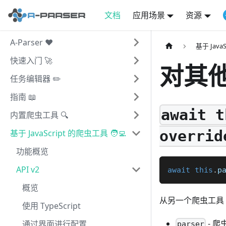
文档
应用场景
资源
A-Parser ❤️
基于 JavaS
快速入门 🚀
对其
任务编辑器 ✏️
指南 📖
await t
内置爬虫工具 🔍
overrid
基于 JavaScript 的爬虫工具 🧑‍💻
功能概览
API v2
await
this
.
p
概览
从另一个爬虫工具
使用 TypeScript
- 爬虫
通过界面进行配置
parser