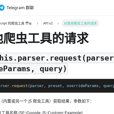
Telegram 群聊
cript 的爬虫工具 🧑‍💻
API v2
对其他爬虫工具的请求
他爬虫工具的请求
his.parser.request(parser
eParams, query)
arser
.
request
(
parser
,
 preset
,
 overrideParams
,
 quer
（内置或另一个 JS 爬虫工具）获取结果，参数如下：
工具名称 (SE::Google, JS::Custom::Example)