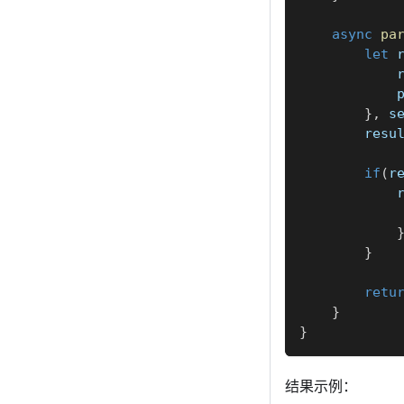
async
pa
let
 
            
            
}
,
 s
        resu
if
(
r
            
            
}
retu
}
}
结果示例：