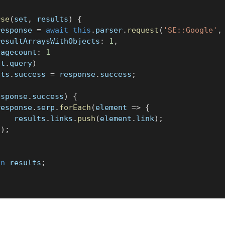
rse
(
set
,
 results
)
{
response 
=
await
this
.
parser
.
request
(
'SE::Google'
,
resultArraysWithObjects
:
1
,
pagecount
:
1
et
.
query
)
lts
.
success 
=
 response
.
success
;
esponse
.
success
)
{
response
.
serp
.
forEach
(
element 
=>
{
    results
.
links
.
push
(
element
.
link
)
;
}
)
;
rn
 results
;