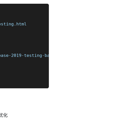
esting.html
ease-2019-testing-basics
优化