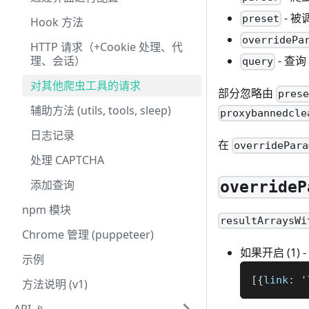
- 
preset
Hook 方法
overridePa
HTTP 请求（+Cookie 处理、代
理、会话）
- 查询
query
对其他爬虫工具的请求
部分忽略由
pres
辅助方法 (utils, tools, sleep)
proxybannedcle
日志记录
在
overridePara
处理 CAPTCHA
添加查询
overrideP
npm 模块
resultArraysWi
Chrome 管理 (puppeteer)
如果开启 (1)
示例
[
{
link
:
 '
方法说明 (v1)