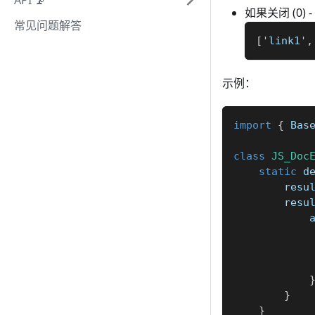
API 📡
如果关闭 (0)
常见问题解答
[
'link1'
,
示例：
import
{
 Bas
class
JS_Doc
static
 d
        resu
        resu
            
            
}
}