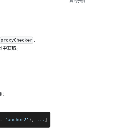
具的示例
、
proxyChecker
具中获取。
组：
:
 'anchor2'
}
,
 ...
]