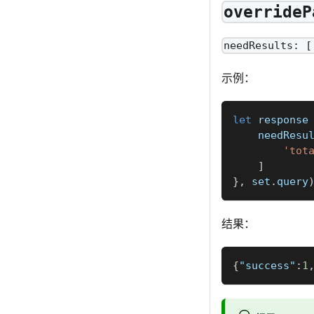
overrideP
needResults: [
示例：
let
 response
needResu
'tot
]
}
,
 set
.
query
结果：
{
"success"
:
1