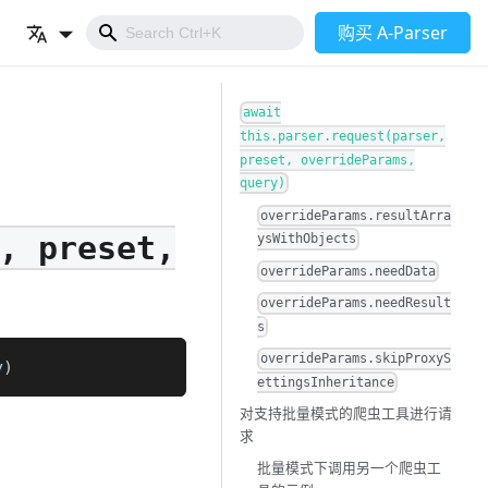
购买 A-Parser
await
this.parser.request(parser,
preset, overrideParams,
query)
overrideParams.resultArra
, preset,
ysWithObjects
overrideParams.needData
overrideParams.needResult
s
overrideParams.skipProxyS
y
)
ettingsInheritance
对支持批量模式的爬虫工具进行请
求
批量模式下调用另一个爬虫工