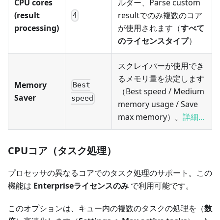
CPU cores
ルダー、Parse custom
(result
resultでのみ複数のコア
4
processing)
が使用されます（
すべて
のライセンスタイプ
）
スクレイパーが使用でき
るメモリ量を決定します
Memory
Best
（Best speed / Medium
Saver
speed
memory usage / Save
max memory）。
詳細...
CPUコア（タスク処理）
プロセッサの異なるコアでのタスク処理のサポート。この
機能は
Enterpriseライセンスのみ
で利用可能です。
このオプションは、キュー内の複数のタスクの処理を（
数