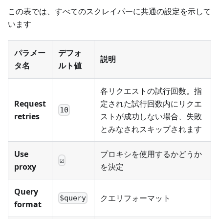
この表では、すべてのスクレイパーに共通の設定を示して
います
パラメー
デフォ
説明
タ名
ルト値
各リクエストの試行回数。指
Request
定された試行回数内にリクエ
10
retries
ストが成功しない場合、失敗
とみなされスキップされます
Use
プロキシを使用するかどうか
☑
proxy
を決定
Query
クエリフォーマット
$query
format