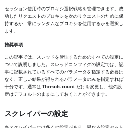
セッション使用時のプロキシ選択戦略を管理できます。成
功したリクエストのプロキシを次のリクエストのために保
持するか、常にランダムなプロキシを使用するかを選択し
ます。
推奨事項
この記事では、スレッドを管理するためのすべての設定に
ついて説明しました。スレッドコンフィグの設定では、記
事に記載されているすべてのパラメータを指定する必要は
なく、正しい結果が得られるパラメータのみを指定すれば
十分です。通常は
Threads count
だけを変更し、他の設
定はデフォルトのままにしておくことができます。
スクレイパーの設定
各スクレイパーには多くの設定があり、異なる設定セット