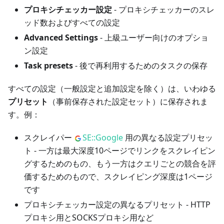
プロキシチェッカー設定
- プロキシチェッカーのスレ
ッド数およびすべての設定
Advanced Settings
- 上級ユーザー向けのオプショ
ン設定
Task presets
- 後で再利用するためのタスクの保存
すべての設定（一般設定と追加設定を除く）は、いわゆる
プリセット
（事前保存された設定セット）に保存されま
す。例：
スクレイパー
SE::Google
用の異なる設定プリセッ
ト - 一方は最大深度10ページでリンクをスクレイピン
グするためのもの、もう一方はクエリごとの競合を評
価するためのもので、スクレイピング深度は1ページ
です
プロキシチェッカー設定の異なるプリセット - HTTP
プロキシ用とSOCKSプロキシ用など