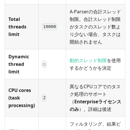
A-Parserの合計スレッド
Total
制限。合計スレッド制限
threads
がタスクのスレッド数よ
10000
limit
り少ない場合、タスクは
開始されません
Dynamic
動的スレッド制限
を使用
thread
☐
するかどうかを決定
limit
異なるCPUコアでのタス
CPU cores
ク処理のサポート
(task
2
（
Enterpriseライセンス
processing)
のみ
）。詳細は後述
フィルタリング、結果ビ