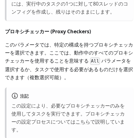
には、実行中のタスクの1つに対して80スレッドのコ
ンフィグを作成し、残りはそのままにします。
プロキシチェッカー (Proxy Checkers)
このパラメータでは、特定の構成を持つプロキシチェッカ
ーを選択できます。ここでは、動作中のすべてのプロキシ
チェッカーを使用することを意味する
パラメータを
All
選択するか、タスクで使用する必要があるものだけを選択
できます（複数選択可能）。
注記
この設定により、必要なプロキシチェッカーのみを
使用してタスクを実行できます。プロキシチェッカ
ーの設定プロセスについては
こちら
で説明していま
す。