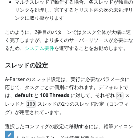
マルチスレッドで動作する場合、各スレッドが独自の
リンクを処理し、完了するとリスト内の次の未処理リ
ンクに取り掛かります
このように、2番目のパターンではタスク全体が大幅に速
く完了しますが、より多くのサーバーリソースが必要にな
るため、
システム要件
を遵守することをお勧めします。
スレッドの設定
A-Parser のスレッド設定は、実行に必要なパラメータに
応じて、タスクごとに個別に行われます。デフォルトで
は、
default
と
100 Threads
に対して、それぞれ
ス
20
レッドと
スレッドの2つのスレッド設定（コンフィ
100
グ）が用意されています。
選択したコンフィグの設定に移動するには、鉛筆アイコン
をクリックすると、その設定が開きます。