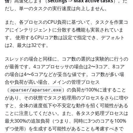
倍
）高速化します（
Settings
->
Max active tasks
）。た
だし、単一のタスクの実行速度は向上しません。
また、各プロセスのCPU負荷に基づいて、タスクを作業コ
アにインテリジェントに分散する機能も実装されていま
す。 使用するCPUコア数は設定で指定でき、デフォルト
は2、最大は32です。
スレッドの場合と同様に、コア数の選択は実験的に行うの
が最善です。4コアプロセッサの場合は2〜3コア、8コア
の場合は4〜6コアなどが妥当な値です。コア数が多い場
合や負荷が高い場合、メインの管理プロセス
（
）の負荷が100%に達すること
aparser/aparser.exe
があり、その状態でタスク処理用のプロセスをさらに増や
すと、全体の速度低下や不安定な動作を招く可能性がある
ことに注意してください。また、各タスク処理プロセスは
最大300%の追加負荷（つまり、同時に3つのコアを100%
ずつ使用）を生成する可能性があることも考慮すべきで