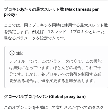
プロキシあたりの最大スレッド数 (Max threads per
proxy)
ここでは、同じプロキシを同時に使用する最大スレッド数
を指定します。例えば、1スレッド = 1プロキシといった
異なるパラメータを設定できます。
注記
デフォルトでは、このパラメータは 0 で、この機能
は無効になっています。ほとんどの場合、これで十
分です。しかし、各プロキシへの負荷を制限する必
要がある場合は、値を変更する意味があります。
グローバルプロキシバン (Global proxy ban)
このオプションを有効にして実行されたすべてのタスク