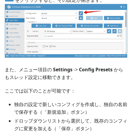
また、メニュー項目の
Settings
->
Config Presets
から
もスレッド設定に移動できます。
ここでは以下のことが可能です：
独自の設定で新しいコンフィグを作成し、独自の名前
で保存する（「新規追加」ボタン）
ドロップダウンリストから選択して、既存のコンフィ
グに変更を加える（「保存」ボタン）