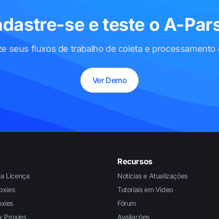
dastre-se e teste o A-Par
e seus fluxos de trabalho de coleta e processamento
Ver Demo
Recursos
a Licença
Notícias e Atualizações
oxies
Tutoriais em Vídeo
xies
Fórum
 Proxies
Avaliações