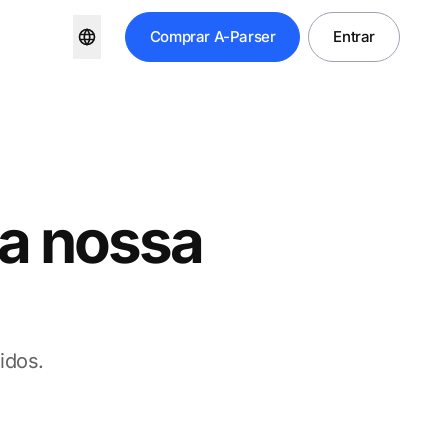
Comprar
A-Parser
Entrar
a nossa
idos.