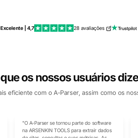
Excelente | 4,7
28 avaliações
|
 que os nossos usuários diz
is eficiente com o A-Parser, assim como os noss
"O A-Parser se tornou parte do software
na ARSENKIN TOOLS para extrair dados
de sites, consultas e suas métricas. As