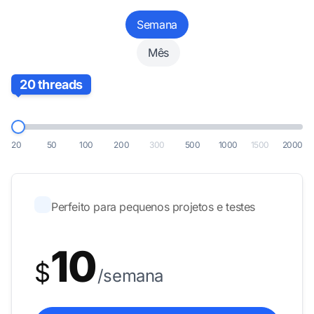
Semana
Mês
20 threads
20
50
100
200
300
500
1000
1500
2000
Perfeito para pequenos projetos e testes
10
$
/semana