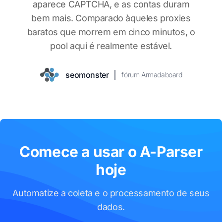
Previous
Nex
aparece CAPTCHA, e as contas duram
bem mais. Comparado àqueles proxies
baratos que morrem em cinco minutos, o
pool aqui é realmente estável.
dorpioneer
fórum master-x
seomonster
cybermastah
linkbuilder88
gogetca$h
fórum Armadaboard
fórum GoFuckBiz
fórum GoFuckBiz
fórum maultalk
traffhunter
fórum GoFuckBiz
Comece a usar o A-Parser
hoje
Automatize a coleta e o processamento de seus
dados.