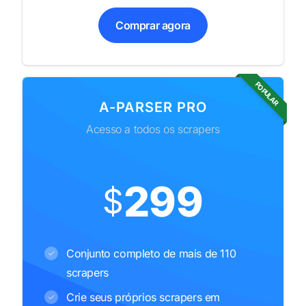
Comprar agora
POPULAR
A-PARSER PRO
Acesso a todos os scrapers
299
$
Conjunto completo de mais de 110
scrapers
Crie seus próprios scrapers em