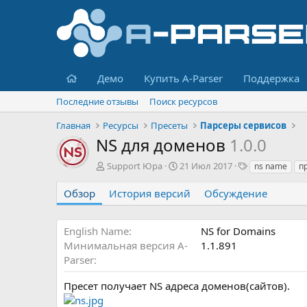
Главная
Демо
Купить A-Parser
Поддержка
Последние отзывы
Поиск ресурсов
Главная
Ресурсы
Пресеты
Парсеры сервисов
NS для доменов
1.0.0
А
Д
Т
Support Юра
21 Июл 2017
ns name
п
в
а
е
т
т
г
Обзор
История версий
Обсуждение
о
а
и
р
с
о
English Name
NS for Domains
з
Минимальная версия A-
1.1.891
д
Parser
а
н
Пресет получает NS адреса доменов(сайтов).
и
я