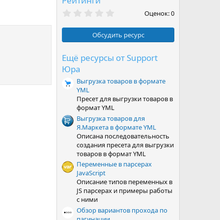
Рейтинги
0
Оценок: 0
,
0
0
Обсудить ресурс
з
в
ё
Ещё ресурсы от Support
з
Юра
д
Выгрузка товаров в формате
YML
Пресет для выгрузки товаров в
формат YML
Выгрузка товаров для
Я.Маркета в формате YML
Описана последовательность
создания пресета для выгрузки
товаров в формат YML
Переменные в парсерах
JavaScript
Описание типов переменных в
JS парсерах и примеры работы
с ними
Обзор вариантов прохода по
пагинации