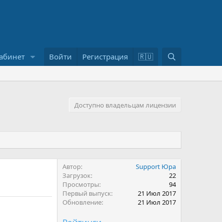
П
абинет
Войти
Регистрация
🇷🇺
о
и
с
к
Доступно владельцам лицензии
Автор
Support Юра
Загрузок
22
Просмотры
94
Первый выпуск
21 Июл 2017
Обновление
21 Июл 2017