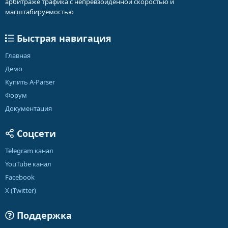
арбитраже трафика с непревзойденной скоростью и
масштабируемостью
Быстрая навигация
Главная
Демо
Купить A-Parser
Форум
Документация
Соцсети
Telegram канал
YouTube канал
Facebook
X (Twitter)
Поддержка