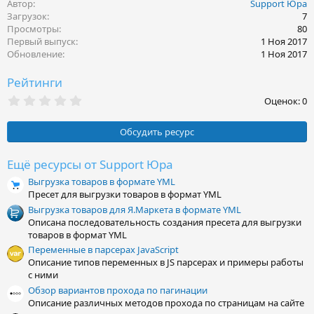
https://a-parser.com/pages/support/208/open
- OK
Автор
Support Юра
а
https://a-parser.com/pages/support/210/open
- OK
к
Загрузок
7
https://a-parser.com/resources/206
- OK
ц
Просмотры
80
и
https://a-parser.com/resources/207
- OK
Первый выпуск
1 Ноя 2017
и
https://a-parser.com/resources/209
- OK
Обновление
1 Ноя 2017
:
https://a-parser.com/resources/210
- OK
https://a-parser.com/resources/208
- OK
Рейтинги
0
Оценок: 0
,
0
0
Обсудить ресурс
з
в
ё
Ещё ресурсы от Support Юра
з
Выгрузка товаров в формате YML
д
Пресет для выгрузки товаров в формат YML
Выгрузка товаров для Я.Маркета в формате YML
Описана последовательность создания пресета для выгрузки
товаров в формат YML
Переменные в парсерах JavaScript
Описание типов переменных в JS парсерах и примеры работы
с ними
Обзор вариантов прохода по пагинации
Описание различных методов прохода по страницам на сайте