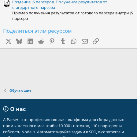
Создание JS парсеров. Получение результатов от
стандартного парсера
Пример получения результатов от готового парсера внутри JS
парсера
Поделиться этим ресурсом
X
Bluesky
LinkedIn
Reddit
Pinterest
Tumblr
WhatsApp
Электронная почта
Ссылка
Обучающие
О нас
A-Parser - это профессиональная платформа для сбора данных
промышленного масштаба: 10 000+ потоков, 110+ парсеров и
гибкость Node.js. Автоматизируйте задачи в SEO, e-commerce и