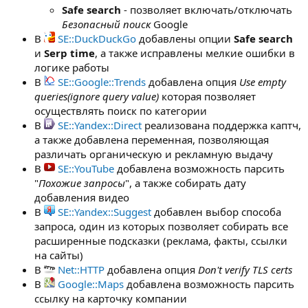
Safe search
- позволяет включать/отключать
Безопасный поиск
Google
В
SE::DuckDuckGo
добавлены опции
Safe search
и
Serp time
, а также исправлены мелкие ошибки в
логике работы
В
SE::Google::Trends
добавлена опция
Use empty
queries(ignore query value)
которая позволяет
осуществлять поиск по категории
В
SE::Yandex::Direct
реализована поддержка каптч,
а также добавлена переменная, позволяющая
различать органическую и рекламную выдачу
В
SE::YouTube
добавлена возможность парсить
"
Похожие запросы
", а также собирать дату
добавления видео
В
SE::Yandex::Suggest
добавлен выбор способа
запроса, один из которых позволяет собирать все
расширенные подсказки (реклама, факты, ссылки
на сайты)
В
Net::HTTP
добавлена опция
Don't verify TLS certs
В
Google::Maps
добавлена возможность парсить
ссылку на карточку компании