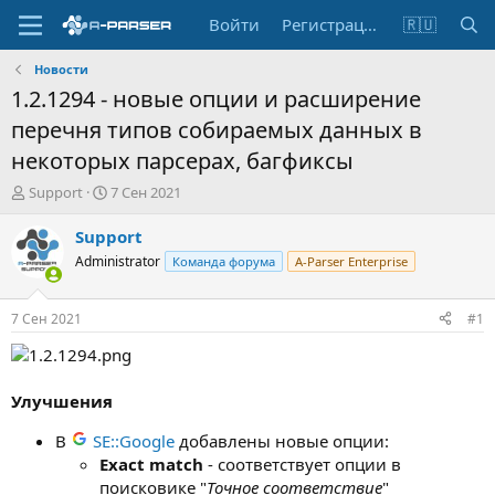
Войти
Регистрация
🇷🇺
Новости
1.2.1294 - новые опции и расширение
перечня типов собираемых данных в
некоторых парсерах, багфиксы
А
Д
Support
7 Сен 2021
в
а
т
т
Support
о
а
Administrator
Команда форума
A-Parser Enterprise
р
н
т
а
е
ч
7 Сен 2021
#1
м
а
ы
л
а
Улучшения
В
SE::Google
добавлены новые опции:
Exact match
- соответствует опции в
поисковике "
Точное соответствие
"