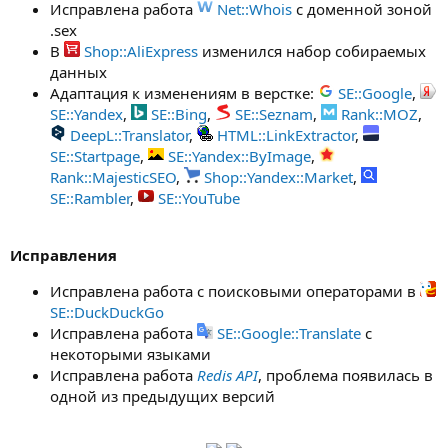
Исправлена работа
Net::Whois
с доменной зоной
.sex
В
Shop::AliExpress
изменился набор собираемых
данных
Адаптация к изменениям в верстке:
SE::Google
,
SE::Yandex
,
SE::Bing
,
SE::Seznam
,
Rank::MOZ
,
DeepL::Translator
,
HTML::LinkExtractor
,
SE::Startpage
,
SE::Yandex::ByImage
,
Rank::MajesticSEO
,
Shop::Yandex::Market
,
SE::Rambler
,
SE::YouTube
Исправления
Исправлена работа с поисковыми операторами в
SE::DuckDuckGo
Исправлена работа
SE::Google::Translate
с
некоторыми языками
Исправлена работа
Redis API
, проблема появилась в
одной из предыдущих версий