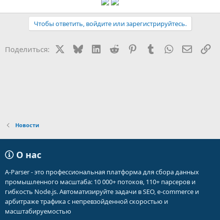
Чтобы ответить, войдите или зарегистрируйтесь.
X
Bluesky
LinkedIn
Reddit
Pinterest
Tumblr
WhatsApp
Электр
Сс
Поделиться:
Новости
О нас
A-Parser - это профессиональная платформа для сбора данных
промышленного масштаба: 10 000+ потоков, 110+ парсеров и
гибкость Node.js. Автоматизируйте задачи в SEO, e-commerce и
арбитраже трафика с непревзойденной скоростью и
масштабируемостью